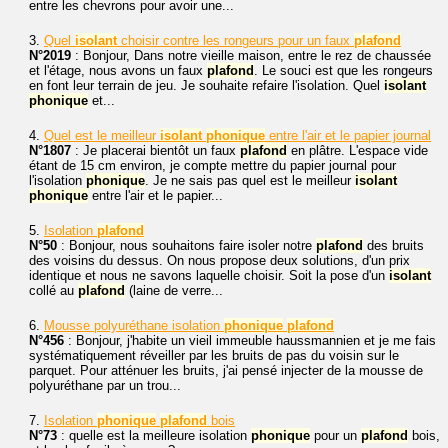
entre les chevrons pour avoir une...
3.
Quel
isolant
choisir contre les rongeurs pour un faux
plafond
N°2019
: Bonjour, Dans notre vieille maison, entre le rez de chaussée
et l'étage, nous avons un faux
plafond
. Le souci est que les rongeurs
en font leur terrain de jeu. Je souhaite refaire l'isolation. Quel
isolant
phonique
et...
4.
Quel est le meilleur
isolant
phonique
entre l'air et le papier journal
N°1807
: Je placerai bientôt un faux
plafond
en plâtre. L'espace vide
étant de 15 cm environ, je compte mettre du papier journal pour
l'isolation
phonique
. Je ne sais pas quel est le meilleur
isolant
phonique
entre l'air et le papier...
5.
Isolation
plafond
N°50
: Bonjour, nous souhaitons faire isoler notre
plafond
des bruits
des voisins du dessus. On nous propose deux solutions, d'un prix
identique et nous ne savons laquelle choisir. Soit la pose d'un
isolant
collé au
plafond
(laine de verre...
6.
Mousse polyuréthane isolation
phonique
plafond
N°456
: Bonjour, j'habite un vieil immeuble haussmannien et je me fais
systématiquement réveiller par les bruits de pas du voisin sur le
parquet. Pour atténuer les bruits, j'ai pensé injecter de la mousse de
polyuréthane par un trou...
7.
Isolation
phonique
plafond
bois
N°73
: quelle est la meilleure isolation
phonique
pour un
plafond
bois,