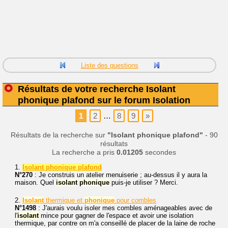
Liste des questions
Résultats de votre recherche Isolant
phonique plafond sur le forum Isolation
1
2
…
8
9
»
Résultats de la recherche sur
"Isolant phonique plafond"
- 90
résultats
La recherche a pris
0.01205
secondes
1.
Isolant phonique plafond
N°270
: Je construis un atelier menuiserie ; au-dessus il y aura la
maison. Quel
isolant
phonique
puis-je utiliser ? Merci.
2.
Isolant
thermique et
phonique
pour combles
N°1498
: J'aurais voulu isoler mes combles aménageables avec de
l'
isolant
mince pour gagner de l'espace et avoir une isolation
thermique, par contre on m'a conseillé de placer de la laine de roche