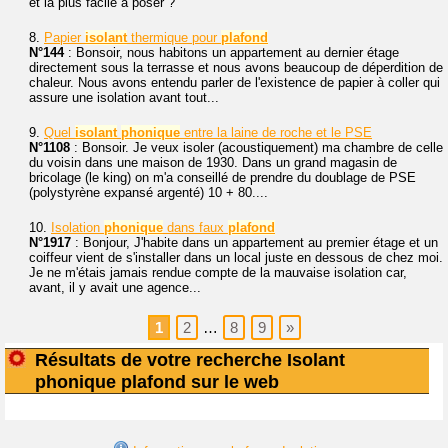
et la plus facile à poser ?
8.
Papier
isolant
thermique pour
plafond
N°144
: Bonsoir, nous habitons un appartement au dernier étage
directement sous la terrasse et nous avons beaucoup de déperdition de
chaleur. Nous avons entendu parler de l'existence de papier à coller qui
assure une isolation avant tout...
9.
Quel
isolant
phonique
entre la laine de roche et le PSE
N°1108
: Bonsoir. Je veux isoler (acoustiquement) ma chambre de celle
du voisin dans une maison de 1930. Dans un grand magasin de
bricolage (le king) on m'a conseillé de prendre du doublage de PSE
(polystyrène expansé argenté) 10 + 80....
10.
Isolation
phonique
dans faux
plafond
N°1917
: Bonjour, J'habite dans un appartement au premier étage et un
coiffeur vient de s'installer dans un local juste en dessous de chez moi.
Je ne m'étais jamais rendue compte de la mauvaise isolation car,
avant, il y avait une agence...
1
2
…
8
9
»
Résultats de votre recherche Isolant
phonique plafond sur le web