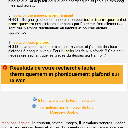
précise que j'ai déjà fait deux audits énergétiques
et
j'en suis très déçu
: les auditeurs...
3.
Isolation thermique
plafond
rampant
N°601
: Bonjour, je cherche une solution pour
isoler
thermiquement
et
phoniquement
des plafonds rampants par l'intérieur. Actuellement ce
sont des plafonds traditionnels en lambris
et
poutres droites
apparentes.
4.
Isolation faux
plafond
N°318
: J'ai une maison sur plusieurs niveaux
et
j'ai créé des faux
plafonds à chaque niveau. Faut-il
isoler
les faux plafonds ? Cela est-il
nécessaire sachant que les pièces du dessus sont à moi ?
Résultats de votre recherche Isoler
thermiquement et phoniquement plafond sur
le web
Informations sur le forum Isolation
Informations sur le moteur du forum
Mentions légales
Mentions légales :
Le contenu, textes, images, illustrations sonores, vidéos,
photos, animations, logos et autres documents constituent ensemble une