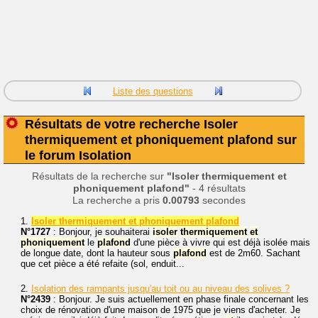
Liste des questions
Résultats de votre recherche Isoler
thermiquement et phoniquement plafond sur
le forum Isolation
Résultats de la recherche sur
"Isoler thermiquement et
phoniquement plafond"
- 4 résultats
La recherche a pris
0.00793
secondes
1.
Isoler thermiquement et phoniquement plafond
N°1727
: Bonjour, je souhaiterai
isoler
thermiquement
et
phoniquement
le
plafond
d'une pièce à vivre qui est déjà isolée mais
de longue date, dont la hauteur sous
plafond
est de 2m60. Sachant
que cet pièce a été refaite (sol, enduit...
2.
Isolation des rampants jusqu'au toit ou au niveau des solives ?
N°2439
: Bonjour. Je suis actuellement en phase finale concernant les
choix de rénovation d'une maison de 1975 que je viens d'acheter. Je