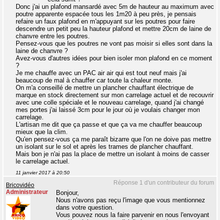
Donc j'ai un plafond mansardé avec 5m de hauteur au maximum avec
poutre apparente espacée tous les 1m20 à peu près, je pensais
refaire un faux plafond en m'appuyant sur les poutres pour faire
descendre un petit peu la hauteur plafond et mettre 20cm de laine de
chanvre entre les poutres.
Pensez-vous que les poutres ne vont pas moisir si elles sont dans la
laine de chanvre ?
Avez-vous d'autres idées pour bien isoler mon plafond en ce moment
?
Je me chauffe avec un PAC air air qui est tout neuf mais j'ai
beaucoup de mal à chauffer car toute la chaleur monte.
On m'a conseillé de mettre un plancher chauffant électrique de
marque en stock directement sur mon carrelage actuel et de recouvrir
avec une colle spéciale et le nouveau carrelage, quand j'ai changé
mes portes j'ai laissé 3cm pour le jour où je voulais changer mon
carrelage.
L'artisan me dit que ça passe et que ça va me chauffer beaucoup
mieux que la clim.
Qu'en pensez-vous ça me paraît bizarre que l'on ne doive pas mettre
un isolant sur le sol et après les trames de plancher chauffant.
Mais bon je n'ai pas la place de mettre un isolant à moins de casser
le carrelage actuel.
11 janvier 2017 à 20:50
Réponse 1 d'un contributeur du forum
Bricovidéo
Administrateur
Bonjour,
Nous n'avons pas reçu l'image que vous mentionnez
dans votre question.
Vous pouvez nous la faire parvenir en nous l'envoyant