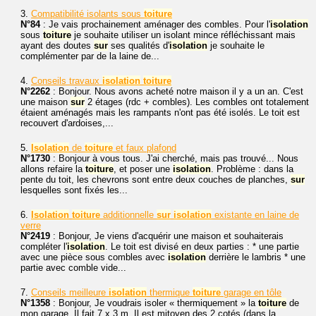
3.
Compatibilité isolants sous
toiture
N°84
: Je vais prochainement aménager des combles. Pour l'
isolation
sous
toiture
je souhaite utiliser un isolant mince réfléchissant mais
ayant des doutes
sur
ses qualités d'
isolation
je souhaite le
complémenter par de la laine de...
4.
Conseils travaux
isolation
toiture
N°2262
: Bonjour. Nous avons acheté notre maison il y a un an. C'est
une maison
sur
2 étages (rdc + combles). Les combles ont totalement
étaient aménagés mais les rampants n'ont pas été isolés. Le toit est
recouvert d'ardoises,...
5.
Isolation
de
toiture
et faux plafond
N°1730
: Bonjour à vous tous. J'ai cherché, mais pas trouvé... Nous
allons refaire la
toiture
, et poser une
isolation
. Problème : dans la
pente du toit, les chevrons sont entre deux couches de planches,
sur
lesquelles sont fixés les...
6.
Isolation
toiture
additionnelle
sur
isolation
existante en laine de
verre
N°2419
: Bonjour, Je viens d'acquérir une maison et souhaiterais
compléter l'
isolation
. Le toit est divisé en deux parties : * une partie
avec une pièce sous combles avec
isolation
derrière le lambris * une
partie avec comble vide...
7.
Conseils meilleure
isolation
thermique
toiture
garage en tôle
N°1358
: Bonjour, Je voudrais isoler « thermiquement » la
toiture
de
mon garage. Il fait 7 x 3 m. Il est mitoyen des 2 cotés (dans la