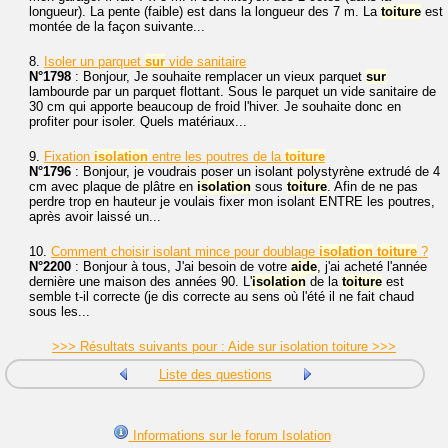
longueur). La pente (faible) est dans la longueur des 7 m. La
toiture
est
montée de la façon suivante...
8.
Isoler un parquet
sur
vide sanitaire
N°1798
: Bonjour, Je souhaite remplacer un vieux parquet
sur
lambourde par un parquet flottant. Sous le parquet un vide sanitaire de
30 cm qui apporte beaucoup de froid l'hiver. Je souhaite donc en
profiter pour isoler. Quels matériaux...
9.
Fixation
isolation
entre les poutres de la
toiture
N°1796
: Bonjour, je voudrais poser un isolant polystyrène extrudé de 4
cm avec plaque de plâtre en
isolation
sous
toiture
. Afin de ne pas
perdre trop en hauteur je voulais fixer mon isolant ENTRE les poutres,
après avoir laissé un...
10.
Comment choisir isolant mince pour doublage
isolation
toiture
?
N°2200
: Bonjour à tous, J'ai besoin de votre
aide
, j'ai acheté l'année
dernière une maison des années 90. L'
isolation
de la
toiture
est
semble t-il correcte (je dis correcte au sens où l'été il ne fait chaud
sous les...
>>> Résultats suivants pour : Aide sur isolation toiture >>>
Liste des questions
Informations sur le forum Isolation