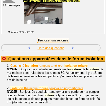
Pour agrandir l'image, cliquez dessus.
23 messages
11 janvier 2017 à 22:38
Liste des questions
Questions apparentées dans le forum Isolation
1.
Continuité
isolation
rampant améliorer
isolation
toiture
N°2426
: Bonjour. Je souhaiterais améliorer l'
isolation
de la
toiture
de
ma maison construite dans les années 80. Actuellement, il y a 15 cm
de laine de verre sous les rampants et j'aimerais les remplacer par 26
cm de laine de...
2.
Isolation
thermique
toiture
pergola en polycarbonate
N°2255
: Bonjour. Je voudrais transformer une partie de ma pergola
pour en faire une chambre (
toiture
polycarbonate 3.5 cm) je désire
isoler le dessous de ses plaques avec des blocs de fibre de bois 20
cm (d'après ce que l'on m'a dit...