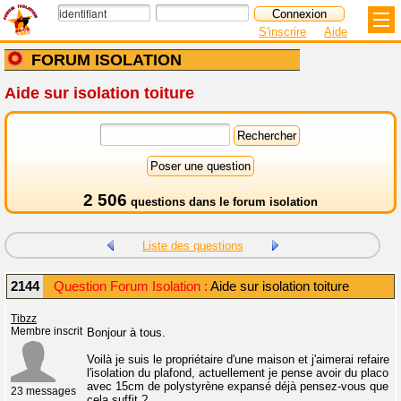
S'inscrire
Aide
FORUM ISOLATION
Aide sur isolation toiture
2 506
questions dans le
forum isolation
Liste des questions
2144
Question Forum Isolation :
Aide sur isolation toiture
Tibzz
Membre inscrit
Bonjour à tous.
Voilà je suis le propriétaire d'une maison et j'aimerai refaire
l'isolation du plafond, actuellement je pense avoir du placo
avec 15cm de polystyrène expansé déjà pensez-vous que
23 messages
cela suffit ?