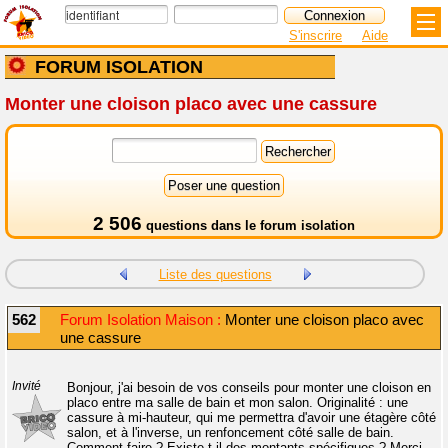
S'inscrire
Aide
FORUM ISOLATION
Monter une cloison placo avec une cassure
2 506
questions dans le
forum isolation
Liste des questions
562
Forum Isolation Maison :
Monter une cloison placo avec
une cassure
Invité
Bonjour, j'ai besoin de vos conseils pour monter une cloison en
placo entre ma salle de bain et mon salon. Originalité : une
cassure à mi-hauteur, qui me permettra d'avoir une étagère côté
salon, et à l'inverse, un renfoncement côté salle de bain.
Comment faire ? Existe-t-il des montants spécifiques ? Merci.