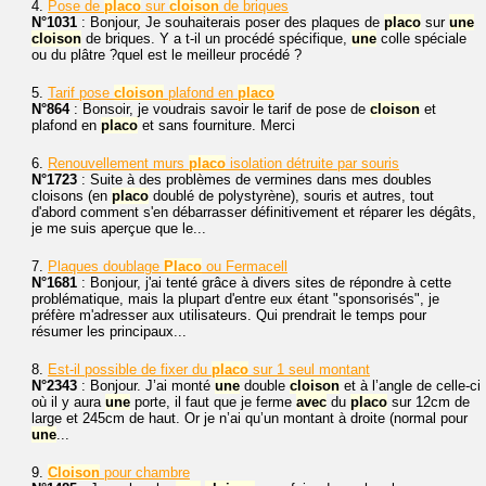
4.
Pose de
placo
sur
cloison
de briques
N°1031
: Bonjour, Je souhaiterais poser des plaques de
placo
sur
une
cloison
de briques. Y a t-il un procédé spécifique,
une
colle spéciale
ou du plâtre ?quel est le meilleur procédé ?
5.
Tarif pose
cloison
plafond en
placo
N°864
: Bonsoir, je voudrais savoir le tarif de pose de
cloison
et
plafond en
placo
et sans fourniture. Merci
6.
Renouvellement murs
placo
isolation détruite par souris
N°1723
: Suite à des problèmes de vermines dans mes doubles
cloisons (en
placo
doublé de polystyrène), souris et autres, tout
d'abord comment s'en débarrasser définitivement et réparer les dégâts,
je me suis aperçue que le...
7.
Plaques doublage
Placo
ou Fermacell
N°1681
: Bonjour, j'ai tenté grâce à divers sites de répondre à cette
problématique, mais la plupart d'entre eux étant "sponsorisés", je
préfère m'adresser aux utilisateurs. Qui prendrait le temps pour
résumer les principaux...
8.
Est-il possible de fixer du
placo
sur 1 seul montant
N°2343
: Bonjour. J’ai monté
une
double
cloison
et à l’angle de celle-ci
où il y aura
une
porte, il faut que je ferme
avec
du
placo
sur 12cm de
large et 245cm de haut. Or je n’ai qu’un montant à droite (normal pour
une
...
9.
Cloison
pour chambre