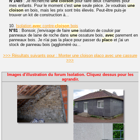
N°1485
: Je recherche
une
cloison
pour faire deux chambres pour
mes enfants. Pour le moment c'est
une
seule pièce. Je voudrais
une
cloison
en bois, mais les prix sont très élevés. Peut-être puis-je
trouver un kit de construction à...
10.
Isolation
avec
contre-
cloison
bois
N°81
: Bonsoir, j'envisage de faire
une
isolation de couloir par
panneaux de laine de roche dans
une
ossature bois,
avec
parement en
panneaux bois. Je n'ai pas la place pour passer du
placo
et j'ai un
stock de panneau bois (aggloméré ou...
>>> Résultats suivants pour : Monter une cloison placo avec une cassure
>>>
Images d'illustration du forum Isolation. Cliquez dessus pour les
agrandir.