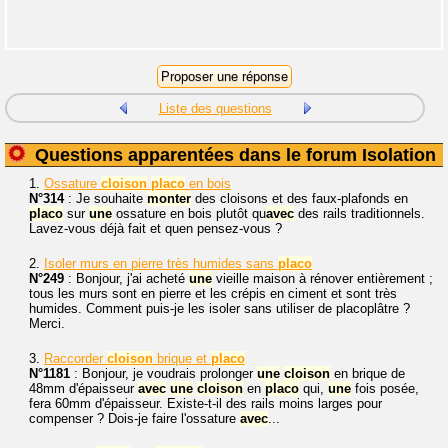
Liste des questions
Questions apparentées dans le forum Isolation
1.
Ossature
cloison
placo
en bois
N°314
: Je souhaite
monter
des cloisons et des faux-plafonds en
placo
sur
une
ossature en bois plutôt qu
avec
des rails traditionnels.
Lavez-vous déjà fait et quen pensez-vous ?
2.
Isoler murs en pierre très humides sans
placo
N°249
: Bonjour, j'ai acheté
une
vieille maison à rénover entièrement ;
tous les murs sont en pierre et les crépis en ciment et sont très
humides. Comment puis-je les isoler sans utiliser de placoplâtre ?
Merci.
3.
Raccorder
cloison
brique et
placo
N°1181
: Bonjour, je voudrais prolonger
une
cloison
en brique de
48mm d'épaisseur
avec
une
cloison
en
placo
qui,
une
fois posée,
fera 60mm d'épaisseur. Existe-t-il des rails moins larges pour
compenser ? Dois-je faire l'ossature
avec
...