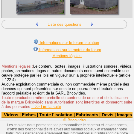
Liste des questions
Informations sur le forum Isolation
Informations sur le moteur du forum
Mentions légales
Mentions légales :
Le contenu, textes, images, illustrations sonores, vidéos,
photos, animations, logos et autres documents constituent ensemble une
œuvre protégée par les lois en vigueur sur la propriété intellectuelle (article
L.122-4).
Aucune exploitation commerciale ou non commerciale même partielle des
données qui sont présentées sur ce site ne pourra être effectuée sans
l'accord préalable et écrit de la SARL Bricovidéo.
Toute reproduction même partielle du contenu de ce site et de l'utilisation
de la marque Bricovidéo sans autorisation sont interdites et donneront suite
à des poursuites.
>> Lire la suite
Vidéos
|
Fiches
|
Toute l'isolation
|
Fabricants
|
Devis
|
Images
© Bricovidéo
Les cookies nous permettent de personnaliser le contenu et les annonces,
d'offrir des fonctionnalités relatives aux médias sociaux et d'analyser notre
trafic. Nous partageons également des informations sur l'utilisation de notre