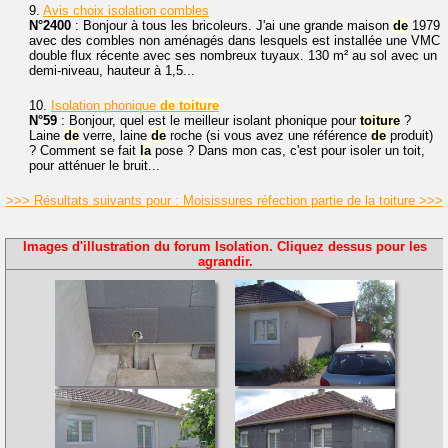
9.
Avis choix isolation combles
N°2400
: Bonjour à tous les bricoleurs. J'ai une grande maison
de
1979
avec des combles non aménagés dans lesquels est installée une VMC
double flux récente avec ses nombreux tuyaux. 130 m² au sol avec un
demi-niveau, hauteur à 1,5...
10.
Isolation phonique
de
toiture
N°59
: Bonjour, quel est le meilleur isolant phonique pour
toiture
?
Laine
de
verre, laine
de
roche (si vous avez une référence
de
produit)
? Comment se fait
la
pose ? Dans mon cas, c'est pour isoler un toit,
pour atténuer le bruit...
>>> Résultats suivants pour : Moisissures réfection partie de la toiture >>>
Images d'illustration du forum Isolation. Cliquez dessus pour les
agrandir.