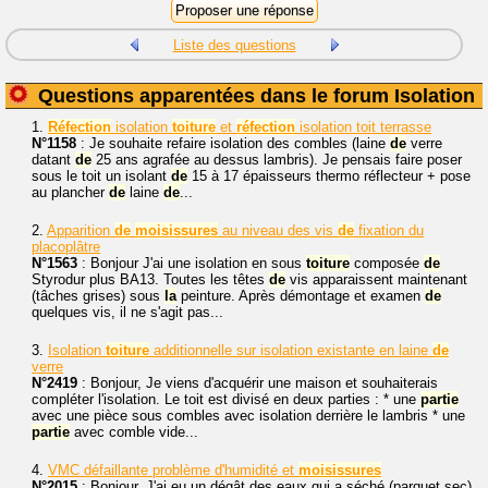
Liste des questions
Questions apparentées dans le forum Isolation
1.
Réfection
isolation
toiture
et
réfection
isolation toit terrasse
N°1158
: Je souhaite refaire isolation des combles (laine
de
verre
datant
de
25 ans agrafée au dessus lambris). Je pensais faire poser
sous le toit un isolant
de
15 à 17 épaisseurs thermo réflecteur + pose
au plancher
de
laine
de
...
2.
Apparition
de
moisissures
au niveau des vis
de
fixation du
placoplâtre
N°1563
: Bonjour J'ai une isolation en sous
toiture
composée
de
Styrodur plus BA13. Toutes les têtes
de
vis apparaissent maintenant
(tâches grises) sous
la
peinture. Après démontage et examen
de
quelques vis, il ne s'agit pas...
3.
Isolation
toiture
additionnelle sur isolation existante en laine
de
verre
N°2419
: Bonjour, Je viens d'acquérir une maison et souhaiterais
compléter l'isolation. Le toit est divisé en deux parties : * une
partie
avec une pièce sous combles avec isolation derrière le lambris * une
partie
avec comble vide...
4.
VMC défaillante problème d'humidité et
moisissures
N°2015
: Bonjour, J'ai eu un dégât des eaux qui a séché (parquet sec)