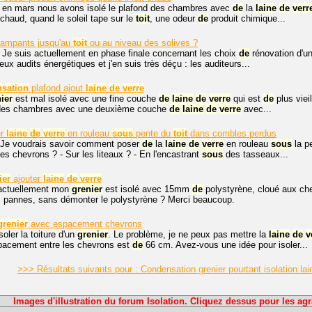
, en mars nous avons isolé le plafond des chambres avec
de
la
laine
de
verr
it chaud, quand le soleil tape sur le
toit
, une odeur
de
produit chimique...
ampants jusqu'au
toit
ou au niveau des solives ?
 Je suis actuellement en phase finale concernant les choix
de
rénovation d'
 deux audits énergétiques et j'en suis très déçu : les auditeurs...
sation
plafond ajout
laine
de
verre
ier
est mal isolé avec une fine couche
de
laine
de
verre
qui est
de
plus vieil
s des chambres avec une deuxième couche
de
laine
de
verre
avec...
er
laine
de
verre
en rouleau
sous
pente du
toit
dans combles perdus
 Je voudrais savoir comment poser
de
la
laine
de
verre
en rouleau
sous
la p
 les chevrons ? - Sur les liteaux ? - En l'encastrant
sous
des tasseaux...
ier
ajouter
laine
de
verre
 actuellement mon
grenier
est isolé avec 15mm
de
polystyrène, cloué aux c
es pannes, sans démonter le polystyrène ? Merci beaucoup.
grenier
avec espacement chevrons
oler la toiture d'un
grenier
. Le problème, je ne peux pas mettre la
laine
de
v
spacement entre les chevrons est
de
66 cm. Avez-vous une idée pour isoler...
>>> Résultats suivants pour : Condensation grenier pourtant isolation la
Images d'illustration du forum Isolation. Cliquez dessus pour les agr