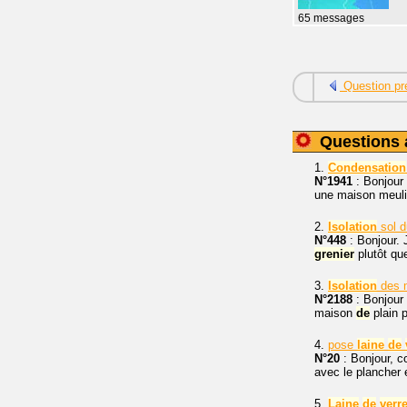
65 messages
Question pr
Questions 
1.
Condensation
N°1941
: Bonjour 
une maison meul
2.
Isolation
sol 
N°448
: Bonjour.
grenier
plutôt qu
3.
Isolation
des m
N°2188
: Bonjour 
maison
de
plain 
4.
pose
laine
de
N°20
: Bonjour, c
avec le plancher 
5.
Laine
de
verr