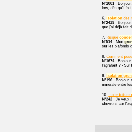
N°1001
: Bonjour
lors, dès qu'il fa
6.
Isolation
des r
N°2439
: Bonjour.
que j'ai déjà fait
7.
Risque
conden
N°514
: Mon
gren
sur les plafond
8.
Comment pos
N°1674
: Bonjour
l'agrafant ? - Sur
9.
Isolation
gren
N°196
: Bonjour,
minérale entre l
10.
Isoler toiture
N°242
: Je veux is
chevrons car l'e