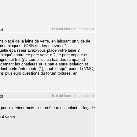
Isolant thermique maison
it
s placé de la laine de verre, en laissant un vide de
t des plaques d'OSB sur les chevrons"
elle épaisseur avez-vous placé votre laine ?
l plaqué contre ce pare vapeur ? Le pare-vapeur et
gne sol-toit (j'ai compris : au bas des rampants)
ernant les chatières et la partie entre isolation et
nt parle l'internaute (1), sauf lorsqu'il parle de VMC,
s plusieurs questions du forum toitures, en
Isolant thermique maison
it
 par l'extérieur mais c'est coûteux en isolant la façade
 4 vents.