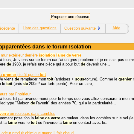
Liste des questions
Aide
écédente
Question suivante
apparentées dans le forum Isolation
mur extérieur derrière
isolation
laine
de
verre
à tous, Je viens sur ce forum car j'ai un gros problème et je ne sais pas co
ière
de
1930, je refais une pièce qui a pour but
de
devenir une...
du
grenier
plutôt que le
toit
 Je viens
de
remplacer mon
toit
(ardoises +
sous
-toiture). Comme le
grenier
n
e le
toit
(près
de
200m² car forte pente). Pour ce faire,...
urs par l'intérieur
à tous. Et par avance merci pour le temps que vous allez consacrer à mon me
pied type "Maison
de
l'avenir" des années 70, qui a la particularité...
verre
en rouleaux dans combles
omment pose t'on la
laine
de
verre
en rouleau dans les combles sur le sol (le 
et la
laine
vers le
toit
ou l'inverse la
laine
en contact avec le...
e
odeur produit chimique quand il fait chaud