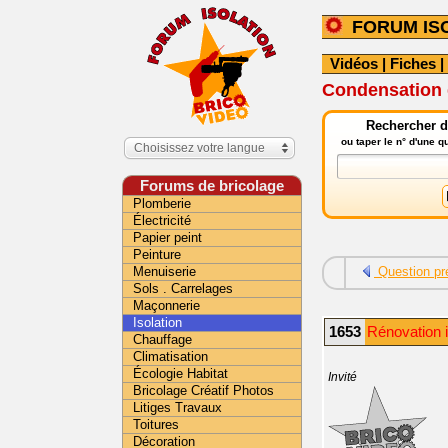
FORUM IS
Vidéos
|
Fiches
|
Condensation g
Rechercher da
ou taper le n° d'une 
Choisissez votre langue
Forums de bricolage
Plomberie
Électricité
Papier peint
Peinture
Menuiserie
Question pr
Sols . Carrelages
Maçonnerie
Isolation
1653
Rénovation i
Chauffage
Climatisation
Écologie Habitat
Invité
Bricolage Créatif Photos
Litiges Travaux
Toitures
Décoration