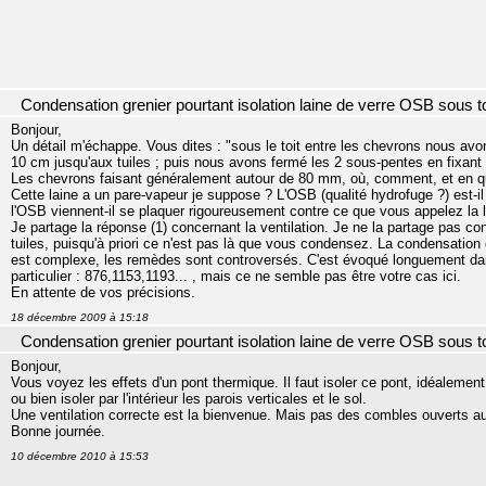
Condensation grenier pourtant isolation laine de verre OSB sous to
Bonjour,
Un détail m'échappe. Vous dites : "sous le toit entre les chevrons nous avon
10 cm jusqu'aux tuiles ; puis nous avons fermé les 2 sous-pentes en fixan
Les chevrons faisant généralement autour de 80 mm, où, comment, et en qu
Cette laine a un pare-vapeur je suppose ? L'OSB (qualité hydrofuge ?) est-i
l'OSB viennent-il se plaquer rigoureusement contre ce que vous appelez la li
Je partage la réponse (1) concernant la ventilation. Je ne la partage pas conc
tuiles, puisqu'à priori ce n'est pas là que vous condensez. La condensation do
est complexe, les remèdes sont controversés. C'est évoqué longuement dan
particulier : 876,1153,1193... , mais ce ne semble pas être votre cas ici.
En attente de vos précisions.
18 décembre 2009 à 15:18
Condensation grenier pourtant isolation laine de verre OSB sous to
Bonjour,
Vous voyez les effets d'un pont thermique. Il faut isoler ce pont, idéalement
ou bien isoler par l'intérieur les parois verticales et le sol.
Une ventilation correcte est la bienvenue. Mais pas des combles ouverts au
Bonne journée.
10 décembre 2010 à 15:53