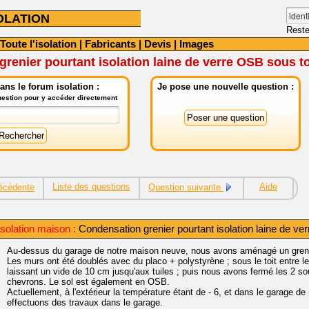
OLATION
Reste
Toute l'isolation
|
Fabricants
|
Devis
|
Images
renier pourtant isolation laine de verre OSB sous to
ns le forum isolation :
Je pose une nouvelle question :
question pour y accéder directement
Liste des questions
Aide
écédente
Question suivante
solation maison :
Condensation grenier pourtant isolation laine de ve
Au-dessus du garage de notre maison neuve, nous avons aménagé un grenie
Les murs ont été doublés avec du placo + polystyrène ; sous le toit entre l
laissant un vide de 10 cm jusqu'aux tuiles ; puis nous avons fermé les 2 s
chevrons. Le sol est également en OSB.
Actuellement, à l'extérieur la température étant de - 6, et dans le garage de
effectuons des travaux dans le garage.