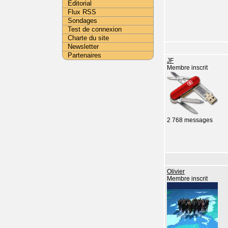
Editorial
Flux RSS
Sondages
Test de connexion
Charte du site
Newsletter
Partenaires
JF
Membre inscrit
2 768 messages
Olivier
Membre inscrit