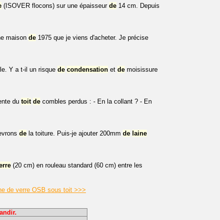
e
(ISOVER flocons) sur une épaisseur
de
14 cm. Depuis
une maison
de
1975 que je viens d'acheter. Je précise
le. Y a t-il un risque
de
condensation
et
de
moisissure
ente du
toit
de
combles perdus : - En la collant ? - En
hevrons
de
la toiture. Puis-je ajouter 200mm
de
laine
erre
(20 cm) en rouleau standard (60 cm) entre les
ine de verre OSB sous toit >>>
andir.