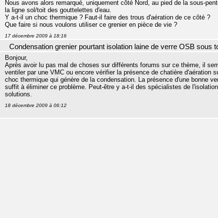
Nous avons alors remarqué, uniquement côté Nord, au pied de la sous-pente 
la ligne sol/toit des gouttelettes d'eau.
Y a-t-il un choc thermique ? Faut-il faire des trous d'aération de ce côté ?
Que faire si nous voulons utiliser ce grenier en pièce de vie ?
17 décembre 2009 à 18:16
Condensation grenier pourtant isolation laine de verre OSB sous to
Bonjour,
Après avoir lu pas mal de choses sur différents forums sur ce thème, il sembl
ventiler par une VMC ou encore vérifier la présence de chatière d'aération sur
choc thermique qui génère de la condensation. La présence d'une bonne ventilat
suffit à éliminer ce problème. Peut-être y a-t-il des spécialistes de l'isolati
solutions.
18 décembre 2009 à 06:12