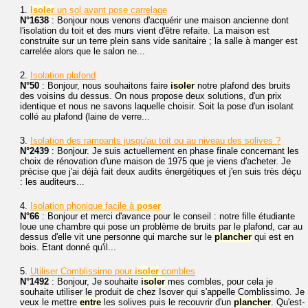
1.
Isoler
un sol avant pose carrelage
N°1638
: Bonjour nous venons d'acquérir une maison ancienne dont
l'isolation du toit et des murs vient d'être refaite. La maison est
construite sur un terre plein sans vide sanitaire ; la salle à manger est
carrelée alors que le salon ne...
2.
Isolation plafond
N°50
: Bonjour, nous souhaitons faire
isoler
notre plafond des bruits
des voisins du dessus. On nous propose deux solutions, d'un prix
identique et nous ne savons laquelle choisir. Soit la pose d'un isolant
collé au plafond (laine de verre...
3.
Isolation des rampants jusqu'au toit ou au niveau des solives ?
N°2439
: Bonjour. Je suis actuellement en phase finale concernant les
choix de rénovation d'une maison de 1975 que je viens d'acheter. Je
précise que j'ai déjà fait deux audits énergétiques et j'en suis très déçu
: les auditeurs...
4.
Isolation phonique facile à
poser
N°66
: Bonjour et merci d'avance pour le conseil : notre fille étudiante
loue une chambre qui pose un problème de bruits par le plafond, car au
dessus d'elle vit une personne qui marche sur le
plancher
qui est en
bois. Etant donné qu'il...
5.
Utiliser Comblissimo pour
isoler
combles
N°1492
: Bonjour, Je souhaite
isoler
mes combles, pour cela je
souhaite utiliser le produit de chez Isover qui s'appelle Comblissimo. Je
veux le mettre
entre
les solives puis le recouvrir d'un
plancher
. Qu'est-