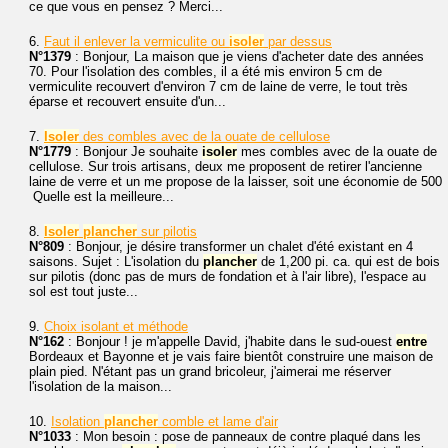
ce que vous en pensez ? Merci...
6.
Faut il enlever la vermiculite ou
isoler
par dessus
N°1379
: Bonjour, La maison que je viens d'acheter date des années
70. Pour l'isolation des combles, il a été mis environ 5 cm de
vermiculite recouvert d'environ 7 cm de laine de verre, le tout très
éparse et recouvert ensuite d'un...
7.
Isoler
des combles avec de la ouate de cellulose
N°1779
: Bonjour Je souhaite
isoler
mes combles avec de la ouate de
cellulose. Sur trois artisans, deux me proposent de retirer l'ancienne
laine de verre et un me propose de la laisser, soit une économie de 500
 Quelle est la meilleure...
8.
Isoler
plancher
sur pilotis
N°809
: Bonjour, je désire transformer un chalet d'été existant en 4
saisons. Sujet : L'isolation du
plancher
de 1,200 pi. ca. qui est de bois
sur pilotis (donc pas de murs de fondation et à l'air libre), l'espace au
sol est tout juste...
9.
Choix isolant et méthode
N°162
: Bonjour ! je m'appelle David, j'habite dans le sud-ouest
entre
Bordeaux et Bayonne et je vais faire bientôt construire une maison de
plain pied. N'étant pas un grand bricoleur, j'aimerai me réserver
l'isolation de la maison...
10.
Isolation
plancher
comble et lame d'air
N°1033
: Mon besoin : pose de panneaux de contre plaqué dans les