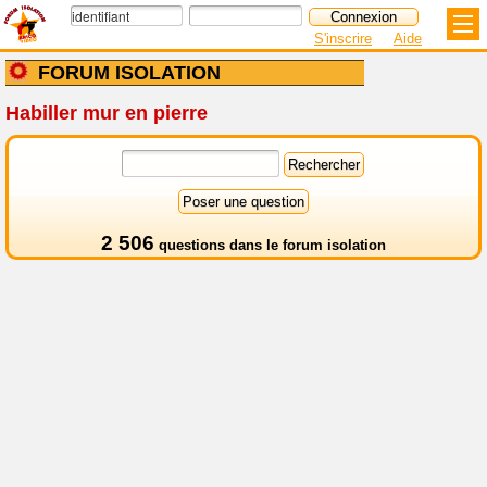
S'inscrire
Aide
FORUM ISOLATION
Habiller mur en pierre
2 506
questions dans le
forum isolation