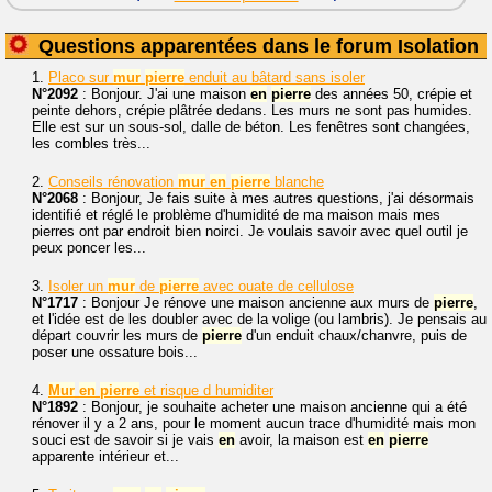
Questions apparentées dans le forum Isolation
1.
Placo sur
mur
pierre
enduit au bâtard sans isoler
N°2092
: Bonjour. J'ai une maison
en
pierre
des années 50, crépie et
peinte dehors, crépie plâtrée dedans. Les murs ne sont pas humides.
Elle est sur un sous-sol, dalle de béton. Les fenêtres sont changées,
les combles très...
2.
Conseils rénovation
mur
en
pierre
blanche
N°2068
: Bonjour, Je fais suite à mes autres questions, j'ai désormais
identifié et réglé le problème d'humidité de ma maison mais mes
pierres ont par endroit bien noirci. Je voulais savoir avec quel outil je
peux poncer les...
3.
Isoler un
mur
de
pierre
avec ouate de cellulose
N°1717
: Bonjour Je rénove une maison ancienne aux murs de
pierre
,
et l'idée est de les doubler avec de la volige (ou lambris). Je pensais au
départ couvrir les murs de
pierre
d'un enduit chaux/chanvre, puis de
poser une ossature bois...
4.
Mur
en
pierre
et risque d humiditer
N°1892
: Bonjour, je souhaite acheter une maison ancienne qui a été
rénover il y a 2 ans, pour le moment aucun trace d'humidité mais mon
souci est de savoir si je vais
en
avoir, la maison est
en
pierre
apparente intérieur et...