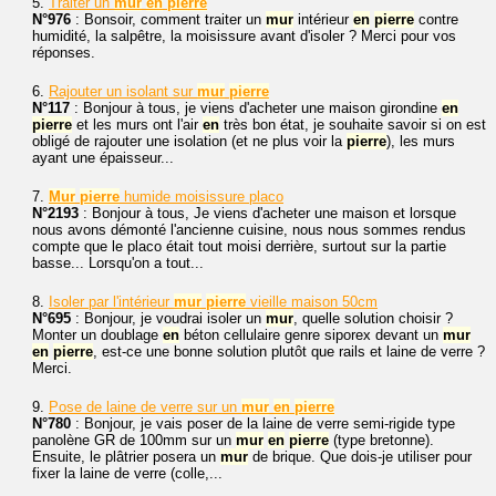
5.
Traiter un
mur
en
pierre
N°976
: Bonsoir, comment traiter un
mur
intérieur
en
pierre
contre
humidité, la salpêtre, la moisissure avant d'isoler ? Merci pour vos
réponses.
6.
Rajouter un isolant sur
mur
pierre
N°117
: Bonjour à tous, je viens d'acheter une maison girondine
en
pierre
et les murs ont l'air
en
très bon état, je souhaite savoir si on est
obligé de rajouter une isolation (et ne plus voir la
pierre
), les murs
ayant une épaisseur...
7.
Mur
pierre
humide moisissure placo
N°2193
: Bonjour à tous, Je viens d'acheter une maison et lorsque
nous avons démonté l'ancienne cuisine, nous nous sommes rendus
compte que le placo était tout moisi derrière, surtout sur la partie
basse... Lorsqu'on a tout...
8.
Isoler par l'intérieur
mur
pierre
vieille maison 50cm
N°695
: Bonjour, je voudrai isoler un
mur
, quelle solution choisir ?
Monter un doublage
en
béton cellulaire genre siporex devant un
mur
en
pierre
, est-ce une bonne solution plutôt que rails et laine de verre ?
Merci.
9.
Pose de laine de verre sur un
mur
en
pierre
N°780
: Bonjour, je vais poser de la laine de verre semi-rigide type
panolène GR de 100mm sur un
mur
en
pierre
(type bretonne).
Ensuite, le plâtrier posera un
mur
de brique. Que dois-je utiliser pour
fixer la laine de verre (colle,...