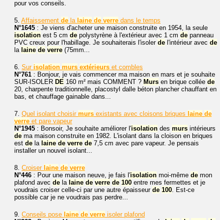
pour vos conseils.
5.
Affaissement
de
la
laine
de
verre
dans le temps
N°1645
: Je viens d'acheter une maison construite en 1954, la seule
isolation
est 5 cm
de
polystyrène à l'extérieur avec 1 cm
de
panneau
PVC creux pour l'habillage. Je souhaiterais l'isoler
de
l'intérieur avec
de
la
laine
de
verre
(75mm...
6.
Sur
isolation
murs
extérieurs
et combles
N°761
: Bonjour, je vais commencer ma maison en mars et je souhaite
SUR-ISOLER
DE
160 m² mais COMMENT ?
Murs
en brique collée
de
20, charpente traditionnelle, placostyl dalle béton plancher chauffant en
bas, et chauffage gainable dans...
7.
Quel isolant choisir
murs
existants avec cloisons briques
laine
de
verre
et pare vapeur
N°1945
: Bonsoir, Je souhaite améliorer l'
isolation
des
murs
intérieurs
de
ma maison construite en 1982. L'isolant dans la cloison en briques
est
de
la
laine
de
verre
de
7,5 cm avec pare vapeur. Je pensais
installer un nouvel isolant...
8.
Croiser
laine
de
verre
N°446
: Pour une maison neuve, je fais l'
isolation
moi-même
de
mon
plafond avec
de
la
laine
de
verre
de
100
entre mes fermettes et je
voudrais croiser celle-ci par une autre épaisseur
de
100
. Est-ce
possible car je ne voudrais pas perdre...
9.
Conseils pose
laine
de
verre
isoler plafond