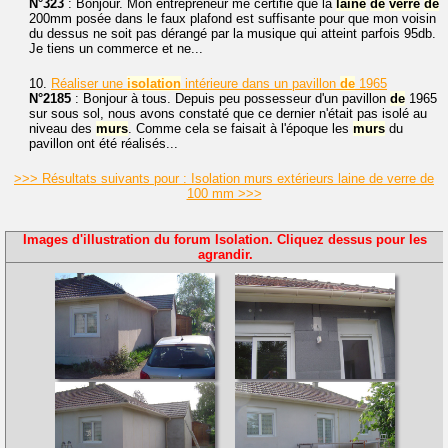
N°323
: Bonjour. Mon entrepreneur me certifie que la
laine
de
verre
de
200mm posée dans le faux plafond est suffisante pour que mon voisin
du dessus ne soit pas dérangé par la musique qui atteint parfois 95db.
Je tiens un commerce et ne...
10.
Réaliser une
isolation
intérieure dans un pavillon
de
1965
N°2185
: Bonjour à tous. Depuis peu possesseur d'un pavillon
de
1965
sur sous sol, nous avons constaté que ce dernier n'était pas isolé au
niveau des
murs
. Comme cela se faisait à l'époque les
murs
du
pavillon ont été réalisés...
>>> Résultats suivants pour : Isolation murs extérieurs laine de verre de
100 mm >>>
Images d'illustration du forum Isolation. Cliquez dessus pour les
agrandir.