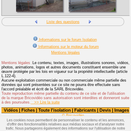
Liste des questions
Informations sur le forum Isolation
Informations sur le moteur du forum
Mentions légales
Mentions légales :
Le contenu, textes, images, illustrations sonores, vidéos,
photos, animations, logos et autres documents constituent ensemble une
œuvre protégée par les lois en vigueur sur la propriété intellectuelle (article
L.122-4).
Aucune exploitation commerciale ou non commerciale même partielle des
données qui sont présentées sur ce site ne pourra être effectuée sans
l'accord préalable et écrit de la SARL Bricovidéo.
Toute reproduction même partielle du contenu de ce site et de l'utilisation
de la marque Bricovidéo sans autorisation sont interdites et donneront suite
à des poursuites.
>> Lire la suite
Vidéos
|
Fiches
|
Toute l'isolation
|
Fabricants
|
Devis
|
Images
© Bricovidéo
Les cookies nous permettent de personnaliser le contenu et les annonces,
d'offrir des fonctionnalités relatives aux médias sociaux et d'analyser notre
trafic. Nous partageons également des informations sur l'utilisation de notre