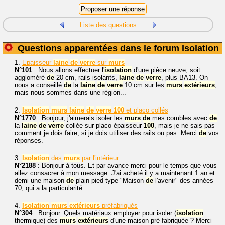
Liste des questions
Questions apparentées dans le forum Isolation
1.
Epaisseur
laine
de
verre
sur
murs
N°101
: Nous allons effectuer l'
isolation
d'une pièce neuve, soit
aggloméré
de
20 cm, rails isolants,
laine
de
verre
, plus BA13. On
nous a conseillé
de
la
laine
de
verre
10 cm sur les
murs
extérieurs
,
mais nous sommes dans une région...
2.
Isolation
murs
laine
de
verre
100
et placo collés
N°1770
: Bonjour, j'aimerais isoler les
murs
de
mes combles avec
de
la
laine
de
verre
collée sur placo épaisseur
100
, mais je ne sais pas
comment je dois faire, si je dois utiliser des rails ou pas. Merci
de
vos
réponses.
3.
Isolation
des
murs
par l'intérieur
N°2188
: Bonjour à tous. Et par avance merci pour le temps que vous
allez consacrer à mon message. J'ai acheté il y a maintenant 1 an et
demi une maison
de
plain pied type "Maison
de
l'avenir" des années
70, qui a la particularité...
4.
Isolation
murs
extérieurs
préfabriqués
N°304
: Bonjour. Quels matériaux employer pour isoler (
isolation
thermique) des
murs
extérieurs
d'une maison pré-fabriquée ? Merci