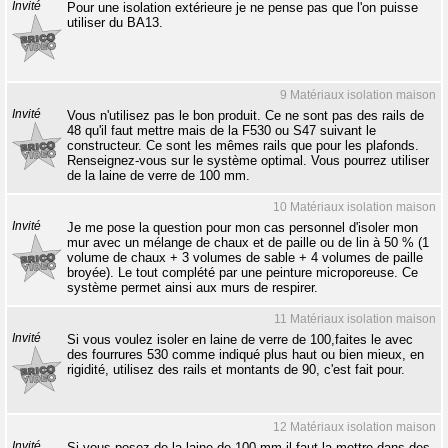
Invité
Pour une isolation extérieure je ne pense pas que l'on puisse
utiliser du BA13.
9 Matériaux isolation maison
Invité
Vous n'utilisez pas le bon produit. Ce ne sont pas des rails de
48 qu'il faut mettre mais de la F530 ou S47 suivant le
constructeur. Ce sont les mêmes rails que pour les plafonds.
Renseignez-vous sur le système optimal. Vous pourrez utiliser
de la laine de verre de 100 mm.
10 Matériaux isolation maison
Invité
Je me pose la question pour mon cas personnel d'isoler mon
mur avec un mélange de chaux et de paille ou de lin à 50 % (1
volume de chaux + 3 volumes de sable + 4 volumes de paille
broyée). Le tout complété par une peinture microporeuse. Ce
système permet ainsi aux murs de respirer.
11 Matériaux isolation maison
Invité
Si vous voulez isoler en laine de verre de 100,faites le avec
des fourrures 530 comme indiqué plus haut ou bien mieux, en
rigidité, utilisez des rails et montants de 90, c'est fait pour.
12 Matériaux isolation maison
Invité
Si vous posez de la laine de 100 mm il faut la mettre dans des