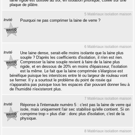
laine rigide est utilisée au sol, en isolation phonique, collée sur une
plaque de plâtre.
5 Matériaux isolation maison
Invité
Pourquoi ne pas comprimer la laine de verre ?
6 Matériaux isolation maison
Invité
Une laine dense, serait-elle moins isolante que la laine plus
souple ? D'après les coefficients d'isolation, il n'en est rien.
Compresser la laine souple revient à faire de la laine plus
rigide, et en dessous de 20% en moins d'épaisseur, l'isolation
est la même. Le fait que la laine comprimée s'élargisse est
bénéfique puisque les interstices entre lé ou largeur de rouleau vont
se fermer. Il y a sourtout le problème du point de rosée qui
n'apparaitra pas puisque tous les espaces d'air pouvant donner lieu à
de l'humidité n'existeront plus.
7 Matériaux isolation maison
Invité
Réponse à l'internaute numéro 5 : c'est pas la laine de verre qui
isole, mais uniquement l'air sec stabilisé qu'elle contient. Si on
comprime trop = plus d'air : donc plus d'isolation, c'est de la
physique.
8 Matériaux isolation maison