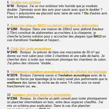
6.
Doubler mur extérieur
N°40
: Bonjour. J'ai un mur extérieur très humide que je voudrais
doubler. J'aimerais avoir des avis pour savoir avec quoi le doubler ?
Placo + polystyrène
ou
placostil avec laine de verre ?
Ou
d'autres avis
sont les bienvenus.
7.
Accrocher plaques
BA13
sur plafond constitué de plafonnettes
N°1280
: Bonjour. Dans une maison de 100m2 avec plafond (hauteur
2,70m) constitué de plafonnettes accrochées à la charpente, je
cherche la bonne solution pour y accrocher des plaques type
BA13
en
vue d'améliorer l'
isolation
et l'aspect...
8.
Choix bloc porte
acoustique
N°2445
: Bonjour. Je prévois de faire une mezzanine de 30 m² qui
donne sur mon salon pour créer 2 chambres et une salle de bains. Je
chercher donc à isoler aux maximum phonique les chambres du salon.
J'ai prévu des cloisons "double...
9.
Performance
isolation
acoustique
ouate de cellulose par épandage
N°2078
: Bonjour J'aimerai savoir si l'
isolation
acoustique
avec de la
ouate en flocon par épandage (à la main) serait plus performante que la
meilleure
des laines de roche
ou
de verre ? A votre avis ce serait
franchement oui,
ou
...
10.
Isolation
phonique plancher intermédiaire
N°2366
: Bonjour, Je cherche un petit conseil pour isoler phoniquement
un plancher intermédiaire en bois, entre deux espaces chauffés. J'ai
mis un schéma pour explication. Dans le cas d'un plancher