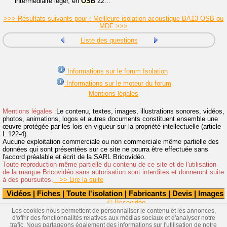
intermédiaire léger, en
OSB
22...
>>> Résultats suivants pour : Meilleure isolation acoustique BA13 OSB ou
MDF >>>
Liste des questions
Informations sur le forum Isolation
Informations sur le moteur du forum
Mentions légales
Mentions légales :
Le contenu, textes, images, illustrations sonores, vidéos,
photos, animations, logos et autres documents constituent ensemble une
œuvre protégée par les lois en vigueur sur la propriété intellectuelle (article
L.122-4).
Aucune exploitation commerciale ou non commerciale même partielle des
données qui sont présentées sur ce site ne pourra être effectuée sans
l'accord préalable et écrit de la SARL Bricovidéo.
Toute reproduction même partielle du contenu de ce site et de l'utilisation
de la marque Bricovidéo sans autorisation sont interdites et donneront suite
à des poursuites.
>> Lire la suite
Vidéos
|
Fiches
|
Toute l'isolation
|
Fabricants
|
Devis
|
Images
© Bricovidéo
Les cookies nous permettent de personnaliser le contenu et les annonces,
d'offrir des fonctionnalités relatives aux médias sociaux et d'analyser notre
trafic. Nous partageons également des informations sur l'utilisation de notre