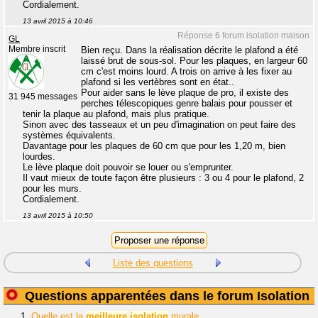
Cordialement.
13 avril 2015 à 10:46
Réponse 6 forum isolation maison
GL
Membre inscrit
Bien reçu. Dans la réalisation décrite le plafond a été
laissé brut de sous-sol. Pour les plaques, en largeur 60
cm c'est moins lourd. A trois on arrive à les fixer au
plafond si les vertèbres sont en état..
Pour aider sans le lève plaque de pro, il existe des
31 945 messages
perches télescopiques genre balais pour pousser et
tenir la plaque au plafond, mais plus pratique.
Sinon avec des tasseaux et un peu d'imagination on peut faire des
systèmes équivalents.
Davantage pour les plaques de 60 cm que pour les 1,20 m, bien
lourdes.
Le lève plaque doit pouvoir se louer ou s'emprunter.
Il vaut mieux de toute façon être plusieurs : 3 ou 4 pour le plafond, 2
pour les murs.
Cordialement.
13 avril 2015 à 10:50
Liste des questions
Questions apparentées dans le forum Isolation
1.
Quelle est la
meilleure
isolation
murale