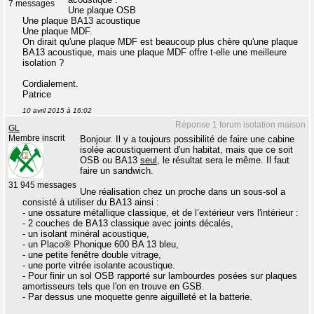
7 messages
Une plaque OSB
Une plaque BA13 acoustique
Une plaque MDF.
On dirait qu'une plaque MDF est beaucoup plus chère qu'une plaque
BA13 acoustique, mais une plaque MDF offre t-elle une meilleure
isolation ?
Cordialement.
Patrice
10 avril 2015 à 16:02
Réponse 1 forum isolation maison
GL
Membre inscrit
Bonjour. Il y a toujours possibilité de faire une cabine
isolée acoustiquement d'un habitat, mais que ce soit
OSB ou BA13
seul
, le résultat sera le même. Il faut
faire un sandwich.
31 945 messages
Une réalisation chez un proche dans un sous-sol a
consisté à utiliser du BA13 ainsi :
- une ossature métallique classique, et de l’extérieur vers l'intérieur :
- 2 couches de BA13 classique avec joints décalés,
- un isolant minéral acoustique,
- un Placo® Phonique 600 BA 13 bleu,
- une petite fenêtre double vitrage,
- une porte vitrée isolante acoustique.
- Pour finir un sol OSB rapporté sur lambourdes posées sur plaques
amortisseurs tels que l'on en trouve en GSB.
- Par dessus une moquette genre aiguilleté et la batterie.