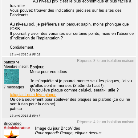
Au niveau prix c'est le plus économique et plus facile à
travailler.
Vous pouvez trouver des indications précises sur les sites des
Fabricants.
Au niveau sol, je préfèrerais un parquet sapin, moins phonique que
l'OSB.
Il pourrait y avoir des variantes sur certains points, mais en l'absence
d'indication de l'implantation ?
Cordialement.
12 avril 2015 à 08:02
Réponse 3 forum isolation maison
patrix974
Membre inscrit
Bonjour.
Merci pour vos idées.
Je m’inquiète si je pourrai monter seul les plaques, j'ai vu
qu'elles sont immenses (2.50m de haut !).
7 messages
Un soulève plaque comme celui-ci, serait-il utile ?
taliaplast.com lève plaque
Ou cela seulement pour soulever des plaques au plafond (ce qui ne
sert à rien pour la cabine).
patrice.
13 avril 2015 à 09:47
Réponse 4 forum isolation maison
Bricovidéo
Administrateur
Image du jour BricoVidéo
Pour agrandir l'image, cliquez dessus.