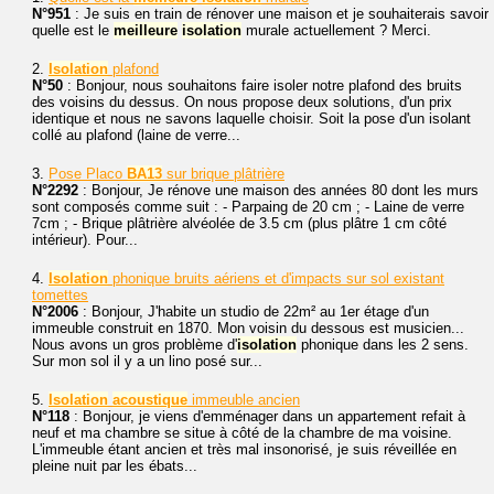
N°951
: Je suis en train de rénover une maison et je souhaiterais savoir
quelle est le
meilleure
isolation
murale actuellement ? Merci.
2.
Isolation
plafond
N°50
: Bonjour, nous souhaitons faire isoler notre plafond des bruits
des voisins du dessus. On nous propose deux solutions, d'un prix
identique et nous ne savons laquelle choisir. Soit la pose d'un isolant
collé au plafond (laine de verre...
3.
Pose Placo
BA13
sur brique plâtrière
N°2292
: Bonjour, Je rénove une maison des années 80 dont les murs
sont composés comme suit : - Parpaing de 20 cm ; - Laine de verre
7cm ; - Brique plâtrière alvéolée de 3.5 cm (plus plâtre 1 cm côté
intérieur). Pour...
4.
Isolation
phonique bruits aériens et d'impacts sur sol existant
tomettes
N°2006
: Bonjour, J'habite un studio de 22m² au 1er étage d'un
immeuble construit en 1870. Mon voisin du dessous est musicien...
Nous avons un gros problème d'
isolation
phonique dans les 2 sens.
Sur mon sol il y a un lino posé sur...
5.
Isolation
acoustique
immeuble ancien
N°118
: Bonjour, je viens d'emménager dans un appartement refait à
neuf et ma chambre se situe à côté de la chambre de ma voisine.
L'immeuble étant ancien et très mal insonorisé, je suis réveillée en
pleine nuit par les ébats...