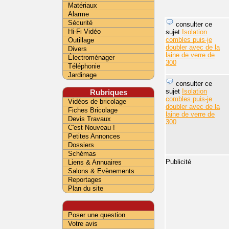
Matériaux
Alarme
Sécurité
consulter ce
Hi-Fi Vidéo
sujet
Isolation
combles puis-je
Outillage
doubler avec de la
Divers
laine de verre de
Électroménager
300
Téléphonie
Jardinage
consulter ce
sujet
Isolation
Rubriques
combles puis-je
Vidéos de bricolage
doubler avec de la
Fiches Bricolage
laine de verre de
Devis Travaux
300
C'est Nouveau !
Petites Annonces
Dossiers
Schémas
Publicité
Liens & Annuaires
Salons & Evènements
Reportages
Plan du site
Poser une question
Votre avis