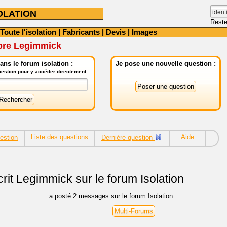
OLATION
Reste
Toute l'isolation
|
Fabricants
|
Devis
|
Images
bre Legimmick
ns le forum isolation :
Je pose une nouvelle question :
question pour y accéder directement
Liste des questions
Aide
estion
Dernière question
rit
Legimmick sur le forum Isolation
a posté 2 messages sur le forum Isolation :
Multi-Forums