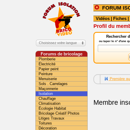
FORUM IS
Vidéos
|
Fiches
|
Profil du mem
Rechercher da
ou taper le n° d'une 
Choisissez votre langue
Forums de bricolage
Plomberie
Électricité
Papier peint
Peinture
Menuiserie
Première qu
Sols . Carrelages
Maçonnerie
Isolation
Chauffage
Membre insc
Climatisation
Écologie Habitat
Bricolage Créatif Photos
Litiges Travaux
Toitures
Décoration