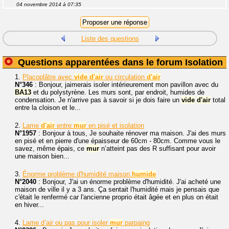
04 novembre 2014 à 07:35
Liste des questions
Questions apparentées dans le forum Isolation
1.
Placoplâtre avec
vide
d'air
ou circulation
d'air
N°346
: Bonjour, jaimerais isoler intérieurement mon pavillon avec du
BA13
et du polystyrène. Les murs sont, par endroit, humides de
condensation. Je n'arrive pas à savoir si je dois faire un
vide
d'air
total
entre la cloison et le...
2.
Lame
d'air
entre
mur
en pisé et isolation
N°1957
: Bonjour à tous, Je souhaite rénover ma maison. J'ai des murs
en pisé et en pierre d'une épaisseur de 60cm - 80cm. Comme vous le
savez, même épais, ce
mur
n’atteint pas des R suffisant pour avoir
une maison bien...
3.
Énorme problème d'humidité maison
humide
N°2040
: Bonjour, J'ai un énorme problème d'humidité. J'ai acheté une
maison de ville il y a 3 ans. Ça sentait l'humidité mais je pensais que
c'était le renfermé car l'ancienne proprio était âgée et en plus on était
en hiver...
4.
Lame d’air ou pas pour isoler
mur
parpaing