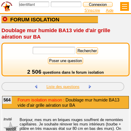
S'inscrire
Aide
FORUM ISOLATION
Doublage mur humide BA13 vide d'air grille
aération sur BA
2 506
questions dans le
forum isolation
Liste des questions
564
Forum isolation maison :
Doublage mur humide BA13
vide d'air grille aération sur BA
Invité
Bonjour, mes murs en briques rouges souffrent de remontées
capillaires. Je souhaite rénover les murs intérieurs (tourbe +
plâtre en très mauvais état sur 80 cm en bas des murs). On