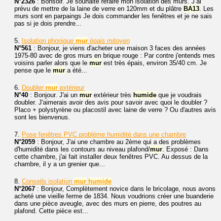
N°2326
: Bonsoir. Je souhaite refaire mon isolation des murs. J’ai
prévu de mettre de la laine de verre en 120mm et du plâtre
BA13
. Les
murs sont en parpaings Je dois commander les fenêtres et je ne sais
pas si je dois prendre...
5.
Isolation phonique
mur
épais mitoyen
N°561
: Bonjour, je viens d'acheter une maison 3 faces des années
1975-80 avec de gros murs en brique rouge : Par contre j'entends mes
voisins parler alors que le
mur
est très épais, environ 35/40 cm. Je
pense que le
mur
a été...
6.
Doubler
mur
extérieur
N°40
: Bonjour. J'ai un
mur
extérieur très
humide
que je voudrais
doubler. J'aimerais avoir des avis pour savoir avec quoi le doubler ?
Placo + polystyrène ou placostil avec laine de verre ? Ou d'autres avis
sont les bienvenus.
7.
Pose fenêtres PVC problème humidité dans une chambre
N°2059
: Bonjour, J'ai une chambre au 2ème qui a des problèmes
d'humidité dans les contours au niveau plafond/
mur
. Exposé : Dans
cette chambre, j'ai fait installer deux fenêtres PVC. Au dessus de la
chambre, il y a un grenier que...
8.
Conseils isolation
mur
humide
N°2067
: Bonjour, Complètement novice dans le bricolage, nous avons
acheté une vieille ferme de 1834. Nous voudrions créer une buanderie
dans une pièce aveugle, avec des murs en pierre, des poutres au
plafond. Cette pièce est...