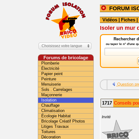
FORUM IS
Vidéos
|
Fiches
|
Isoler un mur 
Rechercher da
ou taper le n° d'une 
Choisissez votre langue
Forums de bricolage
Plomberie
Électricité
Papier peint
Peinture
Menuiserie
Question pr
Sols . Carrelages
Maçonnerie
Isolation
1717
Conseils pou
Chauffage
Climatisation
Écologie Habitat
Invité
Bricolage Créatif Photos
Litiges Travaux
Toitures
Décoration