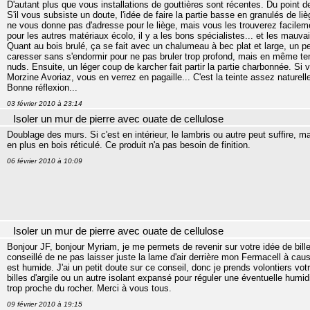
D'autant plus que vous installations de gouttières sont récentes. Du point 
S'il vous subsiste un doute, l'idée de faire la partie basse en granulés de 
ne vous donne pas d'adresse pour le liège, mais vous les trouverez facile
pour les autres matériaux écolo, il y a les bons spécialistes... et les mauvai
Quant au bois brulé, ça se fait avec un chalumeau à bec plat et large, un pe
caresser sans s'endormir pour ne pas bruler trop profond, mais en même tem
nuds. Ensuite, un léger coup de karcher fait partir la partie charbonnée. Si 
Morzine Avoriaz, vous en verrez en pagaille... C'est la teinte assez naturell
Bonne réflexion...
03 février 2010 à 23:14
Isoler un mur de pierre avec ouate de cellulose
Doublage des murs. Si c'est en intérieur, le lambris ou autre peut suffire, ma
en plus en bois réticulé. Ce produit n'a pas besoin de finition.
06 février 2010 à 10:09
Isoler un mur de pierre avec ouate de cellulose
Bonjour JF, bonjour Myriam, je me permets de revenir sur votre idée de bille
conseillé de ne pas laisser juste la lame d'air derrière mon Fermacell à ca
est humide. J'ai un petit doute sur ce conseil, donc je prends volontiers vot
billes d'argile ou un autre isolant expansé pour réguler une éventuelle humidi
trop proche du rocher. Merci à vous tous.
09 février 2010 à 19:15