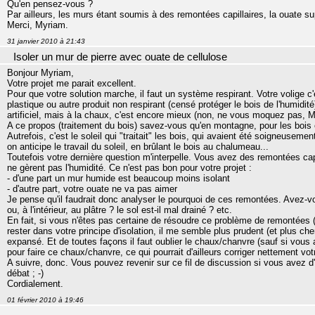
Qu'en pensez-vous ?
Par ailleurs, les murs étant soumis à des remontées capillaires, la ouate sup
Merci, Myriam.
31 janvier 2010 à 21:43
Isoler un mur de pierre avec ouate de cellulose
Bonjour Myriam,
Votre projet me parait excellent.
Pour que votre solution marche, il faut un système respirant. Votre volige c'
plastique ou autre produit non respirant (censé protéger le bois de l'humidit
artificiel, mais à la chaux, c'est encore mieux (non, ne vous moquez pas, Ma
A ce propos (traitement du bois) savez-vous qu'en montagne, pour les bois 
Autrefois, c'est le soleil qui "traitait" les bois, qui avaient été soigneuseme
on anticipe le travail du soleil, en brûlant le bois au chalumeau...
Toutefois votre dernière question m'interpelle. Vous avez des remontées cap
ne gèrent pas l'humidité. Ce n'est pas bon pour votre projet :
- d'une part un mur humide est beaucoup moins isolant
- d'autre part, votre ouate ne va pas aimer
Je pense qu'il faudrait donc analyser le pourquoi de ces remontées. Avez-v
ou, à l'intérieur, au plâtre ? le sol est-il mal drainé ? etc.
En fait, si vous n'êtes pas certaine de résoudre ce problème de remontées 
rester dans votre principe d'isolation, il me semble plus prudent (et plus che
expansé. Et de toutes façons il faut oublier le chaux/chanvre (sauf si vous
pour faire ce chaux/chanvre, ce qui pourrait d'ailleurs corriger nettement vo
A suivre, donc. Vous pouvez revenir sur ce fil de discussion si vous avez d
débat ; -)
Cordialement.
01 février 2010 à 19:46