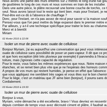
Nous avons une partie des murs enterrés sur 2 mètres le long d'une rue go
de gouttières le long de ces murs et nous sommes en train de les installer.
Dans une autre pièce, le plâtre recouvrait une bonne couche de torchis, ce 
seul. Nous avons laissé tout le reste qui tient bien. mais pour l'instant, je
Peut-être est-ce dû à l'absence de chauffage ?
Donc, pour l'instant, on n'a pas assez de recul pour savoir si la maison souf
Pensez-vous que l'on peut mettre du liège expansé dans le premier mètre et
Par ailleurs, y a-t-il une technique spécifique pour traiter le bois au chalum
Merci et à bientôt
Miriam
02 février 2010 à 22:06
Isoler un mur de pierre avec ouate de cellulose
Bonjour Myriam, j'ai eu aujourd'hui une conversation qui peut vous intéresser 
ouate de cellulose sans possibilité de poser un pare-vapeur. Il dit que ce pr
et que hors exception (été très pluvieux par exemple) il parviendra à l'évacu
toiture, mais j'ignorais cette capacité de régulation.
Pour le reste, vous faites les mêmes expériences que nous. Notre maison ré
étanches, et se remet bien plus vite que je ne l'espérais des horreurs comm
A propos de vos murs qui restent humides, je pense en effet que l'absence 
que vous appliquez me semblent très sages et vous êtes sur le bon chemin
Pour le liège, c'est un matériau que JF aime bien (bonjour), il pourra sans 
Cordialement.
03 février 2010 à 19:33
Isoler un mur de pierre avec ouate de cellulose
Bonjour à vous,
Myriam, votre démarche a été excellente, bravo ! Vous devriez en ressenti
depuis combien de temps vous avez décrouté ciment et plâtre, il faudrait a