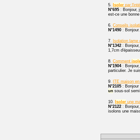
5.
Isoler
par l'int
N°695
: Bonjour, 
est-ce une bonne s
6.
Conseils isolat
N°1490
: Bonjour.
7.
Isolation lame 
N°1342
: Bonjour,
1,7cm d'épaisseur
8.
Comment
isol
N°1904
: Bonjour,
particulier. Je su
9.
ITE maison e
N°2105
: Bonjour
un
sous-sol semi 
10.
Isoler
une ma
N°2122
: Bonjour,
isolons une mai