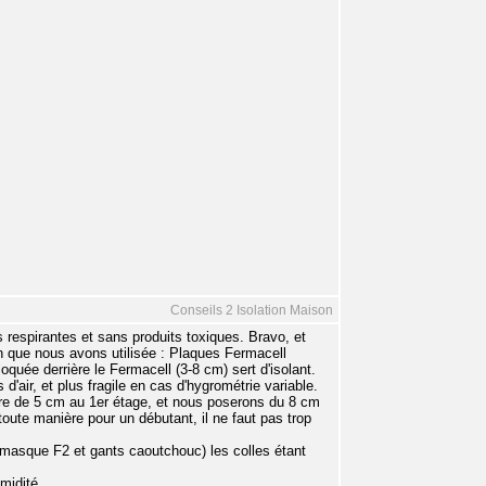
Conseils 2 Isolation Maison
espirantes et sans produits toxiques. Bravo, et
n que nous avons utilisée : Plaques Fermacell
oquée derrière le Fermacell (3-8 cm) sert d'isolant.
d'air, et plus fragile en cas d'hygrométrie variable.
ire de 5 cm au 1er étage, et nous poserons du 8 cm
 toute manière pour un débutant, il ne faut pas trop
 (masque F2 et gants caoutchouc) les colles étant
midité.