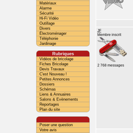
Matériaux
Alarme
Sécurité
Hi-Fi Vidéo
Outillage
Divers
JF
Électroménager
Membre inscrit
Téléphonie
Jardinage
Rubriques
Vidéos de bricolage
Fiches Bricolage
2 768 messages
Devis Travaux
C'est Nouveau !
Petites Annonces
Dossiers
Schémas
Liens & Annuaires
Salons & Evènements
Reportages
Plan du site
Poser une question
Votre avis