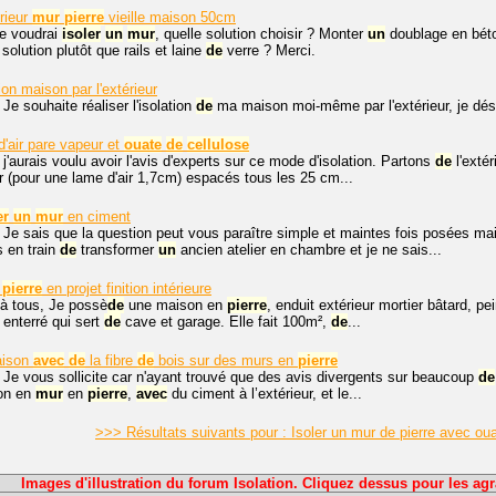
érieur
mur
pierre
vieille maison 50cm
je voudrai
isoler
un
mur
, quelle solution choisir ? Monter
un
doublage en béto
olution plutôt que rails et laine
de
verre ? Merci.
ion maison par l'extérieur
 Je souhaite réaliser l'isolation
de
ma maison moi-même par l'extérieur, je dési
d'air pare vapeur et
ouate
de
cellulose
 j'aurais voulu avoir l'avis d'experts sur ce mode d'isolation. Partons
de
l'extér
 (pour une lame d'air 1,7cm) espacés tous les 25 cm...
er
un
mur
en ciment
 Je sais que la question peut vous paraître simple et maintes fois posées mai
is en train
de
transformer
un
ancien atelier en chambre et je ne sais...
n
pierre
en projet finition intérieure
 à tous, Je possè
de
une maison en
pierre
, enduit extérieur mortier bâtard, p
enterré qui sert
de
cave et garage. Elle fait 100m²,
de
...
ison
avec
de
la fibre
de
bois sur des murs en
pierre
 Je vous sollicite car n'ayant trouvé que des avis divergents sur beaucoup
de
son en
mur
en
pierre
,
avec
du ciment à l’extérieur, et le...
>>> Résultats suivants pour : Isoler un mur de pierre avec ou
Images d'illustration du forum Isolation. Cliquez dessus pour les agr