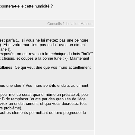
portera-t-elle cette humidité ?
Conseils 1 Isolation Maison
est parfait... si vous ne lui mettez pas une peinture
é). Et si votre mur n'est pas enduit avec un ciment
rie !).
exposés, on est revenu à la technique du bois "brûlé".
nt choisis, et coupés à la bonne lune ; -). Maintenant
illaires. Ce qui veut dire que vos murs actuellement
ous une idée ? Vos murs sont-ils enduits au ciment,
(pour moi ce serait quand même un préalable), pour
r !) de remplacer l'ouate par des granulés de liège
 avez un enduit ciment, et que vous décroutez tout
tre problème).
'autres éléments permettant de faire progresser le