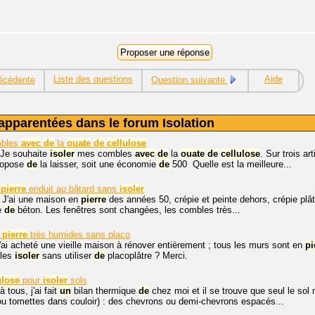
Liste des questions
Aide
écédente
Question suivante
apparentées dans le forum Isolation
mbles
avec
de
la
ouate
de
cellulose
 Je souhaite
isoler
mes combles
avec
de
la
ouate
de
cellulose
. Sur trois a
opose
de
la laisser, soit une économie
de
500  Quelle est la meilleure...
pierre
enduit au bâtard sans
isoler
. J'ai une maison en
pierre
des années 50, crépie et peinte dehors, crépie plâ
e
de
béton. Les fenêtres sont changées, les combles très...
n
pierre
très humides sans placo
j'ai acheté une vieille maison à rénover entièrement ; tous les murs sont en
pi
 les
isoler
sans utiliser
de
placoplâtre ? Merci.
ulose
pour
isoler
sols
 tous, j'ai fait
un
bilan thermique
de
chez moi et il se trouve que seul le sol 
ou tomettes dans couloir) : des chevrons ou demi-chevrons espacés...