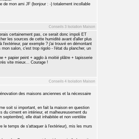
ée de mon ami JF (bonjour : -) totalement incollable
Conseils 3 Isolation Maison
rais certainement pas, ce serait donc impoli ET
her les sources de cette humidité avant d'aller plus
 l'extérieur, par exemple ? j'ai trouvé en démontant
n salon, c'est trop rigolo - l'état du plancher, un
 + papier peint + agglo à moitié plâtre + tapisserie
rès vite mieux... Courage !
Conseils 4 Isolation Maison
rénovation des maisons anciennes et la nécessaire
me soit si important, en fait la maison en question
ois du ciment en intérieur, et malheureusement du
n septembre), elle était inhabitée et non ventilée
re le temps de s'attaquer à l'extérieur), mis les murs