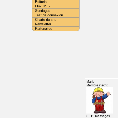
Editorial
Flux RSS
Sondages
Test de connexion
Charte du site
Newsletter
Partenaires
Marie
Membre inscrit
6 115 messages