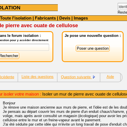
OLATION
Reste
Toute l'isolation
|
Fabricants
|
Devis
|
Images
de pierre avec ouate de cellulose
ns le forum isolation :
Je pose une nouvelle question :
question pour y accéder directement
Liste des questions
Aide
écédente
Question suivante
r isoler votre maison :
Isoler un mur de pierre avec ouate de cellulos
Bonjour
Je rénove une maison ancienne aux murs de pierre, et l'idée est de les doubl
Je pensais au départ couvrir les murs de pierre d'un enduit chaux/chanvre, 
volige, mais après avoir consulté un magasin (écologique) pour avoir les prix
cellulose entre le mur et un freine-vapeur avant le parement.
J'ai été séduite par cette idée qui m'évite un long travail de pose d'enduit