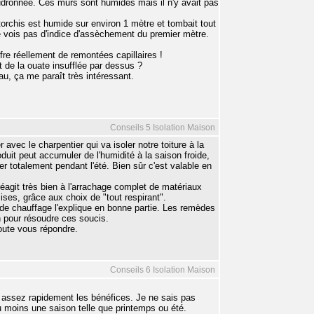
udronnée. Ces murs sont humides mais il n'y avait pas
torchis est humide sur environ 1 mètre et tombait tout
 ne vois pas d'indice d'assèchement du premier mètre.
fre réellement de remontées capillaires !
 de la ouate insufflée par dessus ?
eau, ça me paraît très intéressant.
Conseils 5 Isolation Maison
avec le charpentier qui va isoler notre toiture à la
oduit peut accumuler de l'humidité à la saison froide,
er totalement pendant l'été. Bien sûr c'est valable en
agit très bien à l'arrachage complet de matériaux
ises, grâce aux choix de "tout respirant".
de chauffage l'explique en bonne partie. Les remèdes
 pour résoudre ces soucis.
doute vous répondre.
Conseils 6 Isolation Maison
r assez rapidement les bénéfices. Je ne sais pas
u moins une saison telle que printemps ou été.