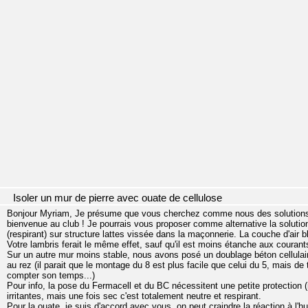
Isoler un mur de pierre avec ouate de cellulose
Bonjour Myriam, Je présume que vous cherchez comme nous des solutions r
bienvenue au club ! Je pourrais vous proposer comme alternative la solutio
(respirant) sur structure lattes vissée dans la maçonnerie. La couche d'air bl
Votre lambris ferait le même effet, sauf qu'il est moins étanche aux courants 
Sur un autre mur moins stable, nous avons posé un doublage béton cellula
au rez (il parait que le montage du 8 est plus facile que celui du 5, mais de
compter son temps...)
Pour info, la pose du Fermacell et du BC nécessitent une petite protection
irritantes, mais une fois sec c'est totalement neutre et respirant.
Pour la ouate, je suis d'accord avec vous, on peut craindre la réaction à l'hu