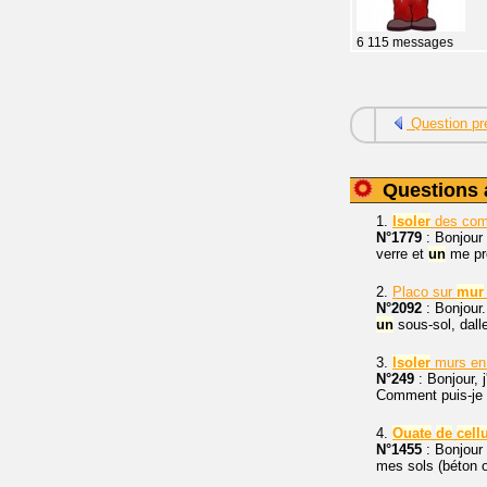
6 115 messages
Question pr
Questions 
1.
Isoler
des co
N°1779
: Bonjour
verre et
un
me pr
2.
Placo sur
mur
N°2092
: Bonjour
un
sous-sol, dall
3.
Isoler
murs e
N°249
: Bonjour, 
Comment puis-je
4.
Ouate
de
cell
N°1455
: Bonjour à
mes sols (béton 