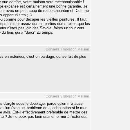
de vue confort, votre maison sera méconnaissable !
liège expansé est certainement une bonne garantie. Je
ment avec un petit coup de recherche internet. Comme
s opportunistes ; -)
u comme pour décaper les vieilles peintures. Il faut
ps insister assez sur les parties dures telles que les
vous n'êtes pas loin des Savoie, faites un tour vers
e du bois qui a "durci" au temps.
Conseils 7 Isolation Maison
is en extérieur, c'est un bardage, qui se fait de plus
Conseils 8 Isolation Maison
s d'argile sous le doublage, parce qu'on m'a aussi
use d'un éventuel problème de condensation si le mur
re avis. Est-il effectivement préférable de mettre des
té ? Je ne peux pas bien drainer le mur à l'extérieur,