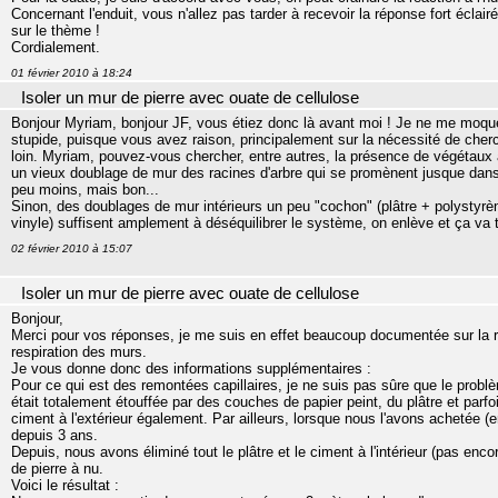
Concernant l'enduit, vous n'allez pas tarder à recevoir la réponse fort éclair
sur le thème !
Cordialement.
01 février 2010 à 18:24
Isoler un mur de pierre avec ouate de cellulose
Bonjour Myriam, bonjour JF, vous étiez donc là avant moi ! Je ne me moque
stupide, puisque vous avez raison, principalement sur la nécessité de cherc
loin. Myriam, pouvez-vous chercher, entre autres, la présence de végétaux à
un vieux doublage de mur des racines d'arbre qui se promènent jusque dans mo
peu moins, mais bon...
Sinon, des doublages de mur intérieurs un peu "cochon" (plâtre + polystyrène
vinyle) suffisent amplement à déséquilibrer le système, on enlève et ça va t
02 février 2010 à 15:07
Isoler un mur de pierre avec ouate de cellulose
Bonjour,
Merci pour vos réponses, je me suis en effet beaucoup documentée sur la 
respiration des murs.
Je vous donne donc des informations supplémentaires :
Pour ce qui est des remontées capillaires, je ne suis pas sûre que le problè
était totalement étouffée par des couches de papier peint, du plâtre et parf
ciment à l'extérieur également. Par ailleurs, lorsque nous l'avons achetée (e
depuis 3 ans.
Depuis, nous avons éliminé tout le plâtre et le ciment à l'intérieur (pas enco
de pierre à nu.
Voici le résultat :