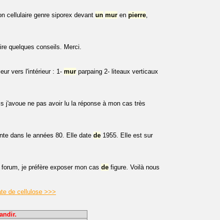
n cellulaire genre siporex devant
un
mur
en
pierre
,
re quelques conseils. Merci.
ieur vers l'intérieur : 1-
mur
parpaing 2- liteaux verticaux
s j'avoue ne pas avoir lu la réponse à mon cas très
einte dans le années 80. Elle date
de
1955. Elle est sur
forum, je préfère exposer mon cas
de
figure. Voilà nous
ate de cellulose >>>
andir.