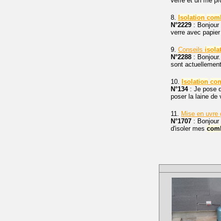
verre et un me pro
8.
Isolation
com
N°2229
: Bonjour 
verre avec papier 
9.
Conseils
isola
N°2288
: Bonjour.
sont actuellement 
10.
Isolation
co
N°134
: Je pose 
poser la laine de 
11.
Mise en uvre 
N°1707
: Bonjour 
d'isoler mes
com