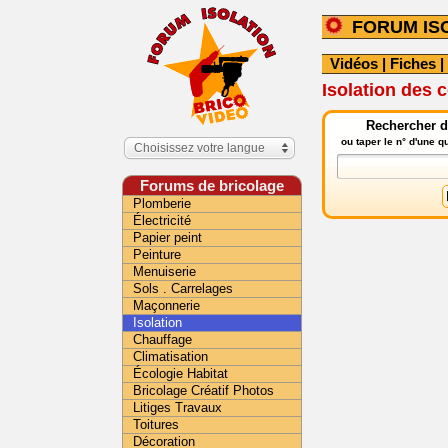
FORUM IS
Vidéos
|
Fiches
|
Isolation des 
Rechercher da
ou taper le n° d'une 
Choisissez votre langue
Forums de bricolage
Plomberie
Électricité
Papier peint
Peinture
Menuiserie
Sols . Carrelages
Maçonnerie
Isolation
Chauffage
Climatisation
Écologie Habitat
Bricolage Créatif Photos
Litiges Travaux
Toitures
Décoration