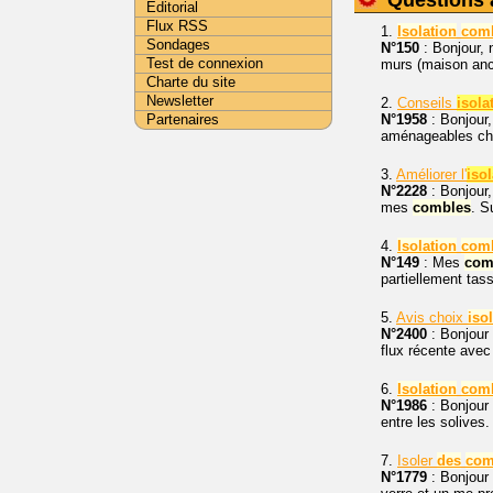
Questions 
Editorial
Flux RSS
1.
Isolation
com
Sondages
N°150
: Bonjour,
Test de connexion
murs (maison anc
Charte du site
Newsletter
2.
Conseils
isola
Partenaires
N°1958
: Bonjour,
aménageables char
3.
Améliorer l'
iso
N°2228
: Bonjour,
mes
combles
. S
4.
Isolation
com
N°149
: Mes
com
partiellement tas
5.
Avis choix
iso
N°2400
: Bonjour 
flux récente avec
6.
Isolation
com
N°1986
: Bonjour 
entre les solives.
7.
Isoler
des
com
N°1779
: Bonjour