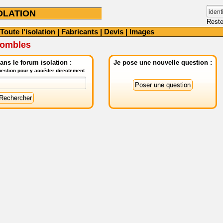
OLATION
Reste
Toute l'isolation
|
Fabricants
|
Devis
|
Images
combles
ns le forum isolation :
Je pose une nouvelle question :
question pour y accéder directement