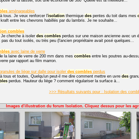
pose de la laisser, soit une économie de 500  Quelle est la meilleure...
bles
aménageables
à tous. Je veux renforcer l'
isolation
thermique
des
pentes du toit dans mes
kraft entre les chevrons habillés par du lambris. Je ne souhaite...
tion
combles
 Je cherche à isoler
des
combles
perdus sur une maison ancienne avec un é
pas du tout isolés, ou très peu (l'ancien propriétaire avait posé quelques...
mbles
avec laine de verre
de la laine de verre de 200 mm dans mes
combles
entre les poutres au-dessus
verre par rapport au film marron.
granules de liège sur dalle pour isoler
des
combles
perdus
à tous et toutes, Quelqu'un peut-il me dire comment mettre en uvre
des
granul
bles
perdus. Hauteur du liège ? comment régulariser la surface à...
>>> Résultats suivants pour : Isolation des comb
Images d'illustration du forum Isolation. Cliquez dessus pour les agr