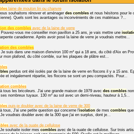
apparentées dans le forum Isolation
bles
laine de mouton lin ou chanvre
 nous souhaitons rénover et aménager
des
combles
et nous hésitons pour le c
ienne). Quels sont les avantages ou inconvénients de ces matériaux ?...
tion des combles
avec de la laine de verre
 Pouvez-vous me conseiller mon pavillon a 25 ans, je vais mettre une
isolat
pente canadienne. Après avoir posé la laine de verre je voudrais mettre...
lation des combles
 Je suis dans une maison d'environ 100 m² qui a 18 ans, du côté d'Aix en Pro
ur mon plafond, du côté comble, sur les plaques de plâtre est...
bles
bles
perdus ont été isolés par de la laine de verre en flocons il y a 15 ans. E
sée et inégalement répartie, les flocons se sont un peu compactés. Pour...
lation
combles
à tous les bricoleurs. J'ai une grande maison de 1979 avec
des
combles
non
 ses nombreux tuyaux. 130 m² au sol avec un demi-niveau, hauteur à 1,5...
bles
puis-je doubler avec de la laine de verre de 300
à tous, J'ai une petite question qui concerne l'
isolation
de mes
combles
que 
 Je voudrais doubler avec de la 300 que j'ai en surplus, dont je...
bles
avec de la ouate de cellulose
 Je souhaite isoler mes
combles
avec de la ouate de cellulose. Sur trois arti