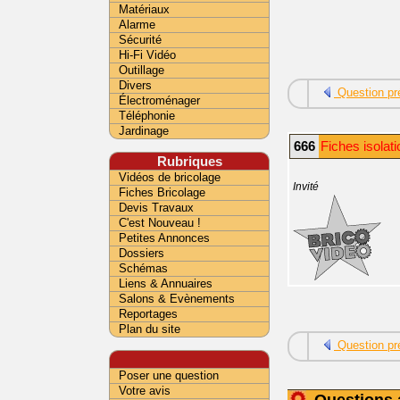
Matériaux
Alarme
Sécurité
Hi-Fi Vidéo
Outillage
Divers
Question pr
Électroménager
Téléphonie
Jardinage
666
Fiches isolat
Rubriques
Vidéos de bricolage
Invité
Fiches Bricolage
Devis Travaux
C'est Nouveau !
Petites Annonces
Dossiers
Schémas
Liens & Annuaires
Salons & Evènements
Reportages
Plan du site
Question pr
Poser une question
Votre avis