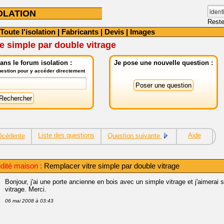
OLATION
Reste
Toute l'isolation
|
Fabricants
|
Devis
|
Images
e simple par double vitrage
ns le forum isolation :
Je pose une nouvelle question :
question pour y accéder directement
Liste des questions
Aide
écédente
Question suivante
idité maison :
Remplacer vitre simple par double vitrage
Bonjour, j'ai une porte ancienne en bois avec un simple vitrage et j'aimer
vitrage. Merci.
06 mai 2008 à 03:43