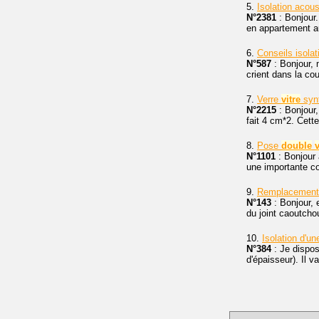
5.
Isolation acous
N°2381
: Bonjour
en appartement a
6.
Conseils isola
N°587
: Bonjour, 
crient dans la co
7.
Verre
vitre
synt
N°2215
: Bonjour,
fait 4 cm*2. Cett
8.
Pose
double
v
N°1101
: Bonjour 
une importante c
9.
Remplacement j
N°143
: Bonjour, 
du joint caoutcho
10.
Isolation d'u
N°384
: Je dispos
d'épaisseur). Il v