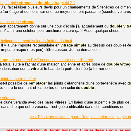
tique triple
vitrage
ou
double
vitrage
44.2 ?
. J'ai fait réaliser plusieurs devis pour un changements de 5 fenêtres de 
u 1er étage et donnons sur une rue moyennement passante (scooter, voitures.
tion phonique
vitrage
mon appartement donne sur une cour d'école j'ai actuellement du
double
vitr
ur. Y a-t-il une solution pour améliorer encore ça ? Poser quelque chose...
hétique comment isoler du froid et du bruit
 Il y a une imposte rectangulaire en
vitrage
simple
au dessus des doubles-fenê
e imposte risque (très peu) d'être cassée. Je me demande...
itrage
et porte en PVC condensation sur porte d'entrée
à tous, suite à l'achat d'une maison ancienne et après pose de
double
vitrag
ondensation sur la
vitre
et le bas de la porte d'entrée (à former une...
oint de porte-fenêtre
est-il possible de
remplacer
les joints d'étanchéité d'une porte-fenêtre avec
d
uc entre le dormant et les portes et non celui du
double
...
ne véranda
e d'une véranda avec des baies vitrées (14 baies d'une superficie de plus 
a sans dire que cette véranda n'est guère utilisable dans des conditions de...
>>> Résultats suivants pour : Remplacer vitre simple par d
Images d'illustration du forum Isolation. Cliquez dessus pour les agr