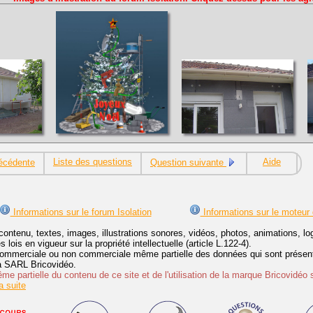
Liste des questions
Aide
écédente
Question suivante
Informations sur le forum Isolation
Informations sur le moteur
contenu, textes, images, illustrations sonores, vidéos, photos, animations, 
lois en vigueur sur la propriété intellectuelle (article L.122-4).
ommerciale ou non commerciale même partielle des données qui sont présenté
 la SARL Bricovidéo.
e partielle du contenu de ce site et de l'utilisation de la marque Bricovidéo 
 suite