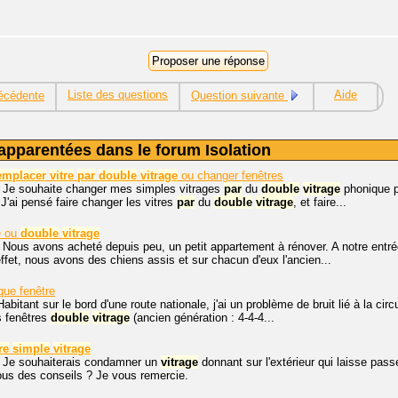
Liste des questions
Aide
écédente
Question suivante
apparentées dans le forum Isolation
emplacer
vitre
par
double
vitrage
ou changer fenêtres
, Je souhaite changer mes simples vitrages
par
du
double
vitrage
phonique p
J'ai pensé faire changer les vitres
par
du
double
vitrage
, et faire...
e ou
double
vitrage
 Nous avons acheté depuis peu, un petit appartement à rénover. A notre entrée
effet, nous avons des chiens assis et sur chacun d'eux l'ancien...
que fenêtre
abitant sur le bord d'une route nationale, j'ai un problème de bruit lié à la circ
 fenêtres
double
vitrage
(ancien génération : 4-4-4...
re
simple
vitrage
. Je souhaiterais condamner un
vitrage
donnant sur l'extérieur qui laisse pas
ous des conseils ? Je vous remercie.