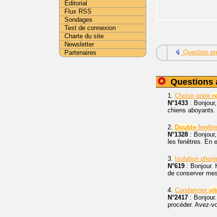
Editorial
Flux RSS
Sondages
Test de connexion
Charte du site
Newsletter
Question pr
Partenaires
Questions 
1.
Choisir entre
r
N°1433
: Bonjour
chiens aboyants. 
2.
Double
fenêtr
N°1328
: Bonjour,
les fenêtres. En 
3.
Isolation phoni
N°619
: Bonjour. H
de conserver mes
4.
Condamner
vit
N°2417
: Bonjour
procéder. Avez-v