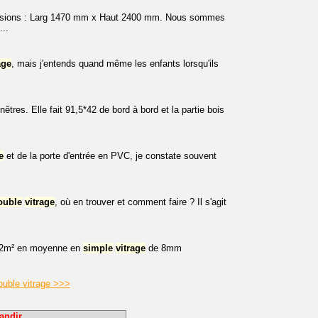
dimensions : Larg 1470 mm x Haut 2400 mm. Nous sommes
..
age
, mais j'entends quand même les enfants lorsqu'ils
tres. Elle fait 91,5*42 de bord à bord et la partie bois
e
et de la porte d'entrée en PVC, je constate souvent
ouble
vitrage
, où en trouver et comment faire ? Il s'agit
de 2m² en moyenne en
simple
vitrage
de 8mm
ouble vitrage >>>
andir.