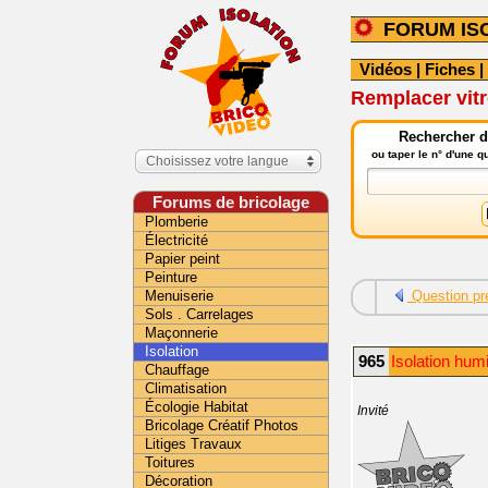
FORUM IS
Vidéos
|
Fiches
|
Remplacer vitr
Rechercher da
ou taper le n° d'une 
Choisissez votre langue
Forums de bricolage
Plomberie
Électricité
Papier peint
Peinture
Menuiserie
Question pr
Sols . Carrelages
Maçonnerie
Isolation
965
Isolation hum
Chauffage
Climatisation
Écologie Habitat
Invité
Bricolage Créatif Photos
Litiges Travaux
Toitures
Décoration