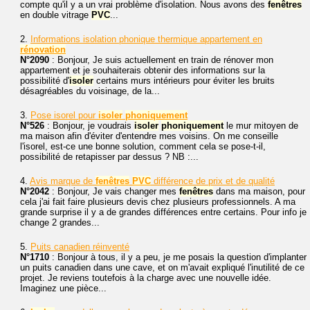
compte qu'il y a un vrai problème d'isolation. Nous avons des
fenêtres
en double vitrage
PVC
...
2.
Informations isolation phonique thermique appartement en
rénovation
N°2090
: Bonjour, Je suis actuellement en train de rénover mon
appartement et je souhaiterais obtenir des informations sur la
possibilité d'
isoler
certains murs intérieurs pour éviter les bruits
désagréables du voisinage, de la...
3.
Pose isorel pour
isoler
phoniquement
N°526
: Bonjour, je voudrais
isoler
phoniquement
le mur mitoyen de
ma maison afin d'éviter d'entendre mes voisins. On me conseille
l'isorel, est-ce une bonne solution, comment cela se pose-t-il,
possibilité de retapisser par dessus ? NB :...
4.
Avis marque de
fenêtres
PVC
différence de prix et de qualité
N°2042
: Bonjour, Je vais changer mes
fenêtres
dans ma maison, pour
cela j'ai fait faire plusieurs devis chez plusieurs professionnels. A ma
grande surprise il y a de grandes différences entre certains. Pour info je
change 2 grandes...
5.
Puits canadien réinventé
N°1710
: Bonjour à tous, il y a peu, je me posais la question d'implanter
un puits canadien dans une cave, et on m'avait expliqué l'inutilité de ce
projet. Je reviens toutefois à la charge avec une nouvelle idée.
Imaginez une pièce...