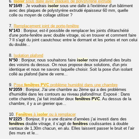
6.
Isoler
sous dalle avec plaques de polystyrène extrudé
N°1649
: Je voudrais
isoler
sous une dalle à l'extérieur d'un bâtiment
avec des plaques de polystyrène extrudé épaisseur 60 mm, quelle
colle ou moyen de collage utiliser ?
7.
Remplacement joint de porte-fenêtre
N°143
: Bonjour, est-il possible de remplacer les joints d'étanchéité
d'une porte-fenêtre avec double vitrage, où en trouver et comment faire
? Il s'agit du joint caoutchouc entre le dormant et les portes et non celui
du double...
8.
Isolation plafond
N°50
: Bonjour, nous souhaitons faire
isoler
notre plafond des bruits
des voisins du dessus. On nous propose deux solutions, d'un prix
identique et nous ne savons laquelle choisir. Soit la pose d'un isolant
collé au plafond (laine de verre...
9.
Pose
fenêtres
PVC
problème humidité dans une chambre
N°2059
: Bonjour, J'ai une chambre au 2ème qui a des problèmes
d'humidité dans les contours au niveau plafond/mur. Exposé : Dans
cette chambre, j'ai fait installer deux
fenêtres
PVC
. Au dessus de la
chambre, il y a un grenier que...
10.
Fenêtres
à
isoler
ou à remplacer
N°2225
: Bonjour, Il y a une dizaine d’années j’ai investi dans des
fenêtres
double vitrage, il s’agit de
fenêtres
coulissantes à double
vantaux de 1,30m chacun, en alu. Elles laissent passer le bruit et l’air
(les murs et le...