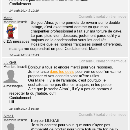
Cordialement.
14 août 2014 à 10:10
Conseils 5 isolation thermique
Marie
Membre inscrit
Bonjour Alma, je me permets de revenir sur le double
lattage, c'est exactement comme ça que mon
charpentier professionnel a fait sur ma toiture de cave.
Le pare pluie vient dessous, justement parce qu'il y a
toujours de la condensation sous les ondulés.
6 115 messages
Possible que les normes françaises soient différentes,
mais ça me surprendrait un peu. Cordialement. Marie
14 août 2014 à 18:43
Conseils 6 isolation thermique
LILIGAB
Membre inscrit
Bonjour à tous et encore merci pour vos réponses.
Je me lance
dans les devis
pour voir ce que l'on va me
proposer et vos conseils vont m'être utiles.
Oui Marie, il y a de l'amiante, c'est pourquoi je
souhaiterais ne pas ôter les plaques, ni les percer.
4 messages
A ce que je sache Alma1, il n'y a pas de normes à
respecter là où j'habite, ouf!
Cordialement,
Lili.
15 août 2014 à 08:58
Conseils 7 isolation thermique
Alma1
Membre inscrit
Bonjour LILIGAB.
Je suis content pour vous que vous n'ayez pas
d'impératif de produit pour votre toiture (de ton peut-