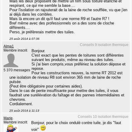
Mais les deux proposent de mettre un film sous toiture étanche et
respirant, ce qui me semble la base....
Pour l'isolation on rajouterait de la laine de roche soufflée, vu que j'en
ai déjà dans les combles.
Mais là encore un dit qu'il faut une norme R9 et l'autre R7 !
Bref même avec des professionnels on a des sons de cloche
différents....
Perso, je préfèrerais mettre des tuiles.
25 août 2014 à 07:36
Conseils 9 isolation thermique
Alma1
Membre inscrit
Bonjour.
C'est exact que les pentes de toitures sont différentes
suivant les produits, même au niveau des tuiles.
Si j'ai bien compris,vous préfériez la solution dépose et
repose.
5 370 messages
Pour les constructions neuves, la norme RT 2012 est
une isolation de niveau R8 soit environ 365 mm de laine de roche
pulsée.
(Peut être obligatoire pour certaines aides).
Dans le cas de pente insuffisante pour mettre des tuiles, il vous
faudrait une surélévation du faîtage et des pannes intermédiaires et
chevrons.
Cordialement.
25 août 2014 à 11:13
Conseils 10 isolation thermique
Marie
Membre inscrit
Bonjour, pour le choix ondulé contre tuile, je dis "faut
voir"