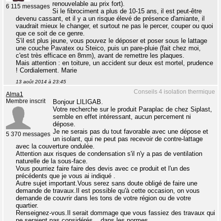
renouvelable au prix fort).
6 115 messages
Si le fibrociment a plus de 10-15 ans, il est peut-être
devenu cassant, et il y a un risque élevé de présence d'amiante, il
vaudrait mieux le changer, et surtout ne pas le percer, couper ou quoi
que ce soit de ce genre.
S'il est plus jeune, vous pouvez le déposer et poser sous le lattage
une couche Pavatex ou Steico, puis un pare-pluie (fait chez moi,
c'est très efficace en 8mm), avant de remettre les plaques.
Mais attention : en toiture, un accident sur deux est mortel, prudence
! Cordialement. Marie
13 août 2014 à 23:45
Conseils 4 isolation thermique
Alma1
Membre inscrit
Bonjour LILIGAB.
Votre recherche sur le produit Paraplac de chez Siplast,
semble en effet intéressant, aucun percement ni
dépose.
Je ne serais pas du tout favorable avec une dépose et
5 370 messages
un isolant, qui ne peut pas recevoir de contre-lattage
avec la couverture ondulée.
Attention aux risques de condensation s'il n'y a pas de ventilation
naturelle de la sous-face.
Vous pourriez faire faire des devis avec ce produit et l'un des
précédents que je vous ai indiqué .
Autre sujet important.Vous serez sans doute obligé de faire une
demande de travaux.Il est possible qu'à cette occasion, on vous
demande de couvrir dans les tons de votre région ou de votre
quartier.
Renseignez-vous.Il serait dommage que vous fassiez des travaux qui
ne seraient pas considérés... dans les normes.