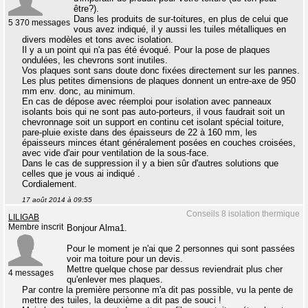
être?).
Dans les produits de sur-toitures, en plus de celui que
5 370 messages
vous avez indiqué, il y aussi les tuiles métalliques en
divers modèles et tons avec isolation.
Il y a un point qui n'a pas été évoqué. Pour la pose de plaques
ondulées, les chevrons sont inutiles.
Vos plaques sont sans doute donc fixées directement sur les pannes.
Les plus petites dimensions de plaques donnent un entre-axe de 950
mm env. donc, au minimum.
En cas de dépose avec réemploi pour isolation avec panneaux
isolants bois qui ne sont pas auto-porteurs, il vous faudrait soit un
chevronnage soit un support en continu cet isolant spécial toiture,
pare-pluie existe dans des épaisseurs de 22 à 160 mm, les
épaisseurs minces étant généralement posées en couches croisées,
avec vide d'air pour ventilation de la sous-face.
Dans le cas de suppression il y a bien sûr d'autres solutions que
celles que je vous ai indiqué .
Cordialement.
17 août 2014 à 09:55
Conseils 8 isolation thermique
LILIGAB
Membre inscrit
Bonjour Alma1.
Pour le moment je n'ai que 2 personnes qui sont passées
voir ma toiture pour un devis.
Mettre quelque chose par dessus reviendrait plus cher
4 messages
qu'enlever mes plaques.
Par contre la première personne m'a dit pas possible, vu la pente de
mettre des tuiles, la deuxième a dit pas de souci !