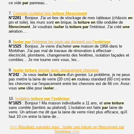
ce vide
par
panneau...
7.
Conseils isolation box
toiture
fibrociment
N°2281
: Bonjour. J'ai un box de stockage de mes tableaux (châssis
en
pin et toile), les murs sont
en
brique, la
toiture
en
tôle ondulée de
fibrociment
. Je voudrais
isoler
la
toiture
par
l'intérieur. J'ai créé
une
aération....
8.
Isoler
par
l'intérieur les murs qui donnent sur
l'extérieur
N°1525
: Bonjour, Je viens d'acheter
une
maison de 1956 dans le
Morbihan. J'ai pas mal de travaux de rénovation à effectuer :
électricité, plomberie, changements des fenêtres, isolation façades et
combles... Je me tourne vers vous, les...
9.
Isoler
toiture
grenier avec espacement chevrons
N°242
: Je veux
isoler
la
toiture
d'un grenier. Le problème, je ne peux
pas mettre la laine de verre (20 cm)
en
rouleau standard (60 cm) entre
les chevrons car l'espacement entre les chevrons est de 66 cm. Avez-
vous
une
idée pour
isoler
...
10.
Isolation
toiture
par
l'extérieur
N°1825
: Bonjour ! Ma maison individuelle a 11 ans, et
une
toiture
sans comble (lambris au plafond). L'isolation est faite
par
laine de
verre. Un artisan me dit que la laine de verre n'est plus efficace, qu'il
faut 10 cm entre la laine de...
>>> Résultats suivants pour : Isoler une toiture en fibrociment par
l'extérieur >>>