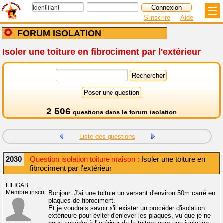
S'inscrire
Aide
FORUM ISOLATION
Isoler une toiture en fibrociment par l'extérieur
2 506
questions dans le
forum isolation
Liste des questions
2030
Question isolation toiture maison :
Isoler une toiture en
fibrociment par l'extérieur
LILIGAB
Membre inscrit
Bonjour. J'ai une toiture un versant d'environ 50m carré en
plaques de fibrociment.
Et je voudrais savoir s'il exister un procéder d'isolation
extérieure pour éviter d'enlever les plaques, vu que je ne
peux accéder à l'intérieur de la toiture pour une isolation