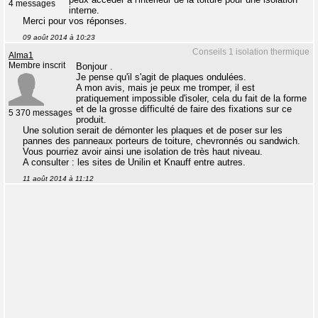
4 messages
interne.
Merci pour vos réponses.
09 août 2014 à 10:23
Conseils 1 isolation thermique
Alma1
Membre inscrit
Bonjour .
Je pense qu'il s'agit de plaques ondulées.
A mon avis, mais je peux me tromper, il est
pratiquement impossible d'isoler, cela du fait de la forme
et de la grosse difficulté de faire des fixations sur ce
5 370 messages
produit.
Une solution serait de démonter les plaques et de poser sur les
pannes des panneaux porteurs de toiture, chevronnés ou sandwich.
Vous pourriez avoir ainsi une isolation de très haut niveau.
A consulter : les sites de Unilin et Knauff entre autres.
11 août 2014 à 11:12