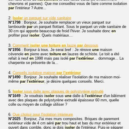
chevrons et pannes). Que me conseillez-vous de faire comme isolation
par
l'intérieur ? Autre...
2.
Isoler
un parquet sur vide sanitaire
N°1798
: Bonjour, Je souhaite remplacer un vieux parquet sur
lambourde
par
un parquet flottant. Sous le parquet un vide sanitaire de
30 cm qui apporte beaucoup de froid l'hiver. Je souhaite donc
en
profiter pour
isoler
. Quels matériaux...
3.
Comment
isoler
une
toiture
en
lauze
par
dessous
N°1956
: Bonjour à tous. Je serai bref : Je rénove
une
maison
cévenole
en
pierre avec
toiture
en
lauzes de schiste. Le toit a été
refait à neuf
en
1998 mais pas isolé
par
l'extérieur
... dommage... La
charpente se présente de la...
4.
Conseils isolation maison
par
l'extérieur
N°1490
: Bonjour. Je souhaite réaliser l'isolation de ma maison moi-
même
par
l'extérieur
, je désire quelques conseils. Merci.
5.
Isoler
sous dalle avec plaques de polystyrène extrudé
N°1649
: Je voudrais
isoler
sous
une
dalle à
l'extérieur
d'un bâtiment
avec des plaques de polystyrène extrudé épaisseur 60 mm, quelle
colle ou moyen de collage utiliser ?
6.
Que choisir pour l'isolation intérieure
N°2025
: Bonjour, J'ai mes murs composites. Briques de parement
extérieur vide de 4 cm aéré
par
trou haut et bas du mur extérieur et
ouvert dans comble, donc je dois
isoler
de l'intérieur. Puis-je séparer