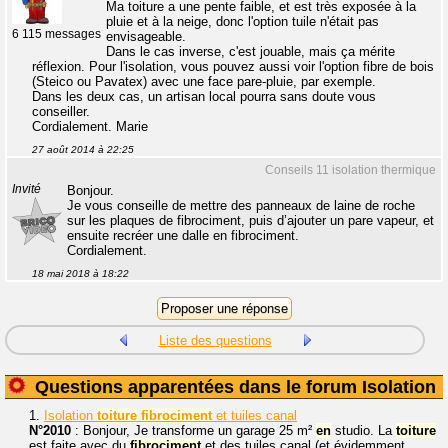
Ma toiture a une pente faible, et est très exposée à la
pluie et à la neige, donc l'option tuile n'était pas
6 115 messages
envisageable.
Dans le cas inverse, c'est jouable, mais ça mérite
réflexion. Pour l'isolation, vous pouvez aussi voir l'option fibre de bois
(Steico ou Pavatex) avec une face pare-pluie, par exemple.
Dans les deux cas, un artisan local pourra sans doute vous
conseiller.
Cordialement. Marie
27 août 2014 à 22:25
Conseils 11 isolation thermique
Invité
Bonjour.
Je vous conseille de mettre des panneaux de laine de roche
sur les plaques de fibrociment, puis d’ajouter un pare vapeur, et
ensuite recréer une dalle en fibrociment.
Cordialement.
18 mai 2018 à 18:22
Liste des questions
Questions apparentées dans le forum Isolation
1.
Isolation
toiture
fibrociment
et tuiles canal
N°2010
: Bonjour, Je transforme un garage 25 m²
en
studio. La
toiture
est faite avec du
fibrociment
et des tuiles canal (et évidemment