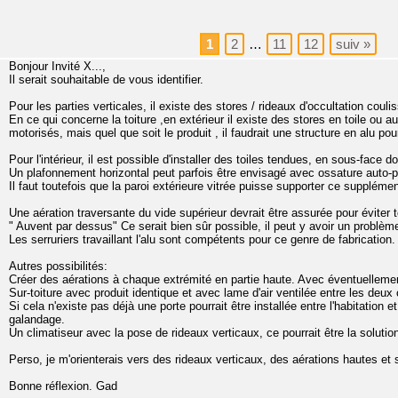
1
2
…
11
12
suiv
»
Bonjour Invité X...,
Il serait souhaitable de vous identifier.
Pour les parties verticales, il existe des stores / rideaux d'occultation couli
En ce qui concerne la toiture ,en extérieur il existe des stores en toile ou a
motorisés, mais quel que soit le produit , il faudrait une structure en alu po
Pour l'intérieur, il est possible d'installer des toiles tendues, en sous-face d
Un plafonnement horizontal peut parfois être envisagé avec ossature auto-por
Il faut toutefois que la paroi extérieure vitrée puisse supporter ce suppléme
Une aération traversante du vide supérieur devrait être assurée pour éviter
" Auvent par dessus" Ce serait bien sûr possible, il peut y avoir un problèm
Les serruriers travaillant l'alu sont compétents pour ce genre de fabrication.
Autres possibilités:
Créer des aérations à chaque extrémité en partie haute. Avec éventuellement
Sur-toiture avec produit identique et avec lame d'air ventilée entre les deux
Si cela n'existe pas déjà une porte pourrait être installée entre l'habitation 
galandage.
Un climatiseur avec la pose de rideaux verticaux, ce pourrait être la solutio
Perso, je m'orienterais vers des rideaux verticaux, des aérations hautes et su
Bonne réflexion. Gad