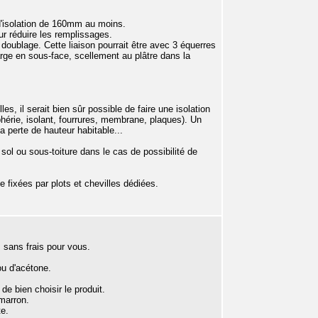
d'isolation de 160mm au moins.
ur réduire les remplissages.
doublage. Cette liaison pourrait être avec 3 équerres
rge en sous-face, scellement au plâtre dans la
s, il serait bien sûr possible de faire une isolation
hérie, isolant, fourrures, membrane, plaques). Un
a perte de hauteur habitable...
sol ou sous-toiture dans le cas de possibilité de
 fixées par plots et chevilles dédiées.
, sans frais pour vous.
ou d'acétone.
e bien choisir le produit.
 marron.
te.