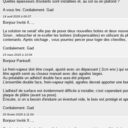
Quelles épaisseurs d'isolants sont installées et, au sol ou en plafond ?
A vous lire. Cordialement. Gad
14 avril 2026 à 06:37
Bonjour Invité X...,
La solution ne serait' elle pas de poser deux nouvelles boites et deux nouve
Sinon , reboucher et re-sceller les boitiers (indispensables) en utilisant du p
contenants. Après séchage , vous pourriez percer pour loger des chevilles, 
Cordialement. Gad
23 mars 2026 à 10:06
Bonjour Pantoufl.
Le frein-vapeur doit être coupé, ajusté avec un dépassant ( 2cm env.) qui se
être agrafé serré au cloueur manuel avec des agrafes larges.
Au préalable un adhésif double face aura été préparé.
L'ensemble double face, frein-vapeur replié, agrafes devrait apporter une bo
L'adhésif de surface est évidemment difficile à installer, c'est cependant po
plaque de plâtre (avant sa pose).
Ensuite, si on a besoin d'enduire un éventuel vide, le bois est protégé et 
Cordialement. Gad
20 février 2026 à 11:04
Bonjour Invité X...,