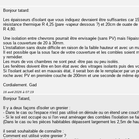
Bonjour tatard:
Les épaisseurs d'isolant que vous indiquez devraient être suffisantes car 
résistance thermique R 4,25 (pare -vapeur dessous ?) et 20cm de ouate de 
R 4,80.
Une isolation entre chevrons pourrait être envisagée (sans PV) mais l'épaisse
sous la couverture de 20 à 30mm.
L'installation sans doute difficile en raison de la faible hauteur et avec un mai
Il est possible que la sous face de votre couverture et les combles soient mal
y remédier.
Les murs de vos chambres ne sont peut -être pas ou peu isolés.
Les fenêtres doivent être en bon état avec des vitrages isolants puis des vo
Si l'isolant actuel est en mauvais état, il serait bon de le remplacer par un
roche avec PV en première couche de 200mm et une seconde de même épa
Cordialement. Gad
16 avril 2026 à 07:19
Bonjour Tatard,
Il y a deux façons d'isoler un grenier :
- Dans le cas ou l'espace n'est pas utilisé on déroule ou on étend une couch
- Si le sol est occupé ou si l'on veut aménager des combles l'isolation se f
(Dans le cas ou les pièces habitables dépassent largement les 2,5m de haut
il serait souhaitable de connaître :
Comment est utilisé votre grenier ?