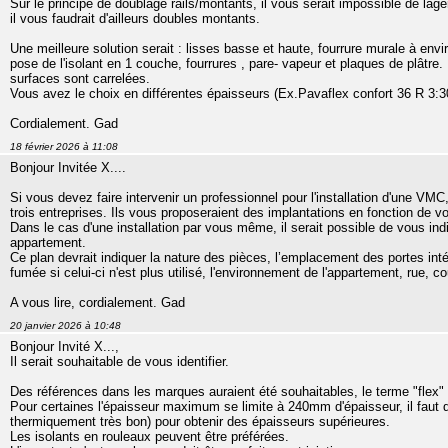
Sur le principe de doublage rails/montants, il vous serait impossible de lag
il vous faudrait d'ailleurs doubles montants.
Une meilleure solution serait : lisses basse et haute, fourrure murale à env
pose de l'isolant en 1 couche, fourrures , pare- vapeur et plaques de plâtr
surfaces sont carrelées.
Vous avez le choix en différentes épaisseurs (Ex.Pavaflex confort 36 R 3
Cordialement. Gad
18 février 2026 à 11:08
Bonjour Invitée X....
Si vous devez faire intervenir un professionnel pour l'installation d'une V
trois entreprises. Ils vous proposeraient des implantations en fonction de v
Dans le cas d'une installation par vous même, il serait possible de vous ind
appartement.
Ce plan devrait indiquer la nature des pièces, l’emplacement des portes intér
fumée si celui-ci n'est plus utilisé, l'environnement de l'appartement, rue,
A vous lire, cordialement. Gad
20 janvier 2026 à 10:48
Bonjour Invité X...,
Il serait souhaitable de vous identifier.
Des références dans les marques auraient été souhaitables, le terme "flex"
Pour certaines l'épaisseur maximum se limite à 240mm d'épaisseur, il faut
thermiquement très bon) pour obtenir des épaisseurs supérieures.
Les isolants en rouleaux peuvent être préférées.