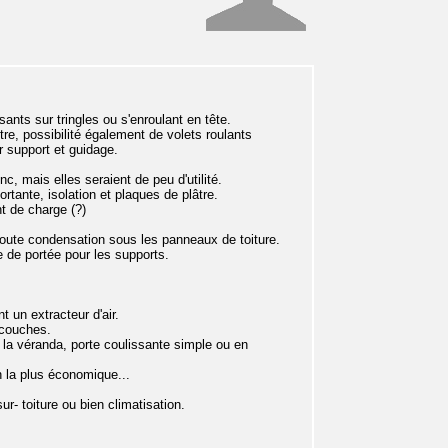
ssants sur tringles ou s'enroulant en tête.
utre, possibilité également de volets roulants
ur support et guidage.
onc, mais elles seraient de peu d'utilité.
tante, isolation et plaques de plâtre.
nt de charge (?)
 toute condensation sous les panneaux de toiture.
e de portée pour les supports.
 un extracteur d'air.
 couches.
et la véranda, porte coulissante simple ou en
n la plus économique...
r- toiture ou bien climatisation.