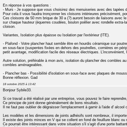
En réponse à vos questions :
- Murs - Je suppose que vous choisirez des menuiseries avec des tapées 
Pour cela il vous faudra tronçonner les cloisons intérieures précisément, po
Ces cloisons de 50 mm brique de 30 a (?) auront besoin de liaisons avec le 
sur chaque hauteur (équerres coudées, boulon poêlier avec rondelle extra-la
cloison.
Variantes, Isolation plus épaisse ou Isolation par l'extérieur (ITE).
- Plafond - Votre plancher haut semble être en hourdis céramique sur poutrelle
en sous-face (suspentes fixées en dehors des poutrelles, cornières en périp
petit avantage, modification facile des réseaux électriques. L'inconvénient, l
Autre solution, préférable à mon avis, isolation du plancher des combles au 
combles aménageables.
- Plancher bas - Possibilité d'isolation en sous-face avec plaques de mousse
Bonne réflexion. Gad
18 octobre 2025 à 13:42
Bonjour Sybile33.
Si ce travail a été réalisé par une entreprise, vous pouvez le faire reprendre
Ce principe de joint donne généralement de bons résultats.
Il ne faut pas oublier de dégraisser l'emplacement à garnir à l'aide d' alcool 
Les modèles et les dimensions de joints adhésifs sont nombreux, il importe d
Il existe des joints minces en V qui se collent en fond de feuillure blanc ou
Ce pourrait être intéressant dans votre situation s'il s'agit d'une porte battan