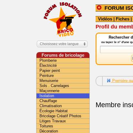
FORUM IS
Vidéos
|
Fiches
|
Profil du mem
Rechercher da
ou taper le n° d'une 
Choisissez votre langue
Forums de bricolage
Plomberie
Électricité
Papier peint
Peinture
Menuiserie
Première qu
Sols . Carrelages
Maçonnerie
Isolation
Chauffage
Membre insc
Climatisation
Écologie Habitat
Bricolage Créatif Photos
Litiges Travaux
Toitures
Décoration