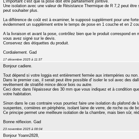
L'important c'est que la pose doit être parfaitement jointive.
Une isolation avec une valeur de Résistance Thermique de R 7,2 peut être su
peut souhaiter plus.
La différence de coût est à examiner, le supposé supplément pour une forte é
évidemment un supplément entre le temps de pose en 1 couche et en 2 co
A la livraison et avant la pose, contrôlez bien que le produit correspond en
vous avez signé sur le devis.
Conservez des étiquettes du produit.
Cordialement. Gad
17 décembre 2025 à 11:37
Bonjour cadiere.
Tout dépend si votre loggia est entièrement fermée aux intempéries ou non.
Dans le premier cas, il serait peut être possible d' isoler le sol avec des da
revêtement de stratifié mince décor bois ou autre.
Ceci donc dans l'épaisseur des 30 mm que vous indiquez et à condition que l
votre habitation.
Sinon dans le cas contraire vous pourriez faire une isolation du plafond de
suspentes, cornières en périphérie, isolant laine de verre, de roche ou de bo
Ce principe permet une meilleure isolation de la chambre, mais bien sûr, réd
Bonne réflexion. Gad
23 novembre 2025 à 08:04
Bonjour Yoann2828,