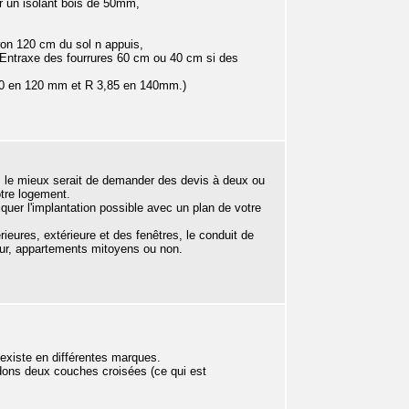
er un isolant bois de 50mm,
iron 120 cm du sol n appuis,
e. Entraxe des fourrures 60 cm ou 40 cm si des
:30 en 120 mm et R 3,85 en 140mm.)
MC, le mieux serait de demander des devis à deux ou
otre logement.
iquer l'implantation possible avec un plan de votre
ieures, extérieure et des fenêtres, le conduit de
 cour, appartements mitoyens ou non.
 existe en différentes marques.
 dons deux couches croisées (ce qui est