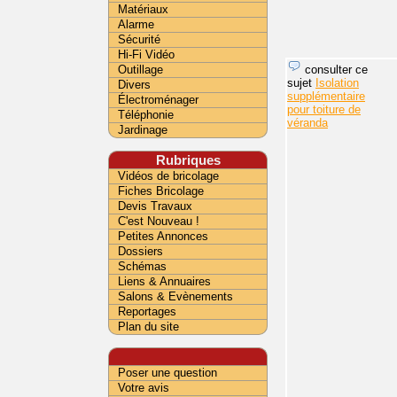
Matériaux
Alarme
Sécurité
Hi-Fi Vidéo
consulter ce
Outillage
sujet
Isolation
Divers
supplémentaire
Électroménager
pour toiture de
Téléphonie
véranda
Jardinage
Rubriques
Vidéos de bricolage
Fiches Bricolage
Devis Travaux
C'est Nouveau !
Petites Annonces
Dossiers
Schémas
Liens & Annuaires
Salons & Evènements
Reportages
Plan du site
Poser une question
Votre avis