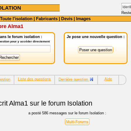
OLATION
Reste
Toute l'isolation
|
Fabricants
|
Devis
|
Images
bre Alma1
ns le forum isolation :
Je pose une nouvelle question :
question pour y accéder directement
Liste des questions
Aide
estion
Dernière question
rit
Alma1 sur le forum Isolation
a posté 586 messages sur le forum Isolation :
Multi-Forums