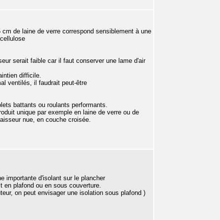
15 cm de laine de verre correspond sensiblement à une
cellulose
ur serait faible car il faut conserver une lame d'air
ntien difficile.
 ventilés, il faudrait peut-être
lets battants ou roulants performants.
 produit unique par exemple en laine de verre ou de
isseur nue, en couche croisée.
e importante d'isolant sur le plancher
ait en plafond ou en sous couverture.
eur, on peut envisager une isolation sous plafond )