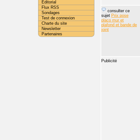
Editorial
Flux RSS
consulter ce
Sondages
sujet
Prix pose
Test de connexion
placo mur et
Charte du site
plafond et bande de
Newsletter
joint
Partenaires
Publicité