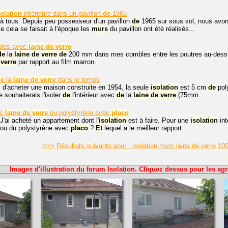
solation
intérieure dans un pavillon
de
1965
 à tous. Depuis peu possesseur d'un pavillon
de
1965 sur sous sol, nous avons
 cela se faisait à l'époque les
murs
du pavillon ont été réalisés...
les avec
laine
de
verre
de
la
laine
de
verre
de
200 mm dans mes combles entre les poutres au-dessus 
verre
par rapport au film marron.
de
la
laine
de
verre
dans le temps
 d'acheter une maison construite en 1954, la seule
isolation
est 5 cm
de
poly
e souhaiterais l'isoler
de
l'intérieur avec
de
la
laine
de
verre
(75mm...
ec
laine
de
verre
ou polystyrène avec
placo
J'ai acheté un appartement dont l'
isolation
est à faire. Pour une
isolation
int
ou du polystyrène avec
placo
?
Et
lequel a le meilleur rapport...
>>> Résultats suivants pour : Isolation murs laine de verre 10
Images d'illustration du forum Isolation. Cliquez dessus pour les agr