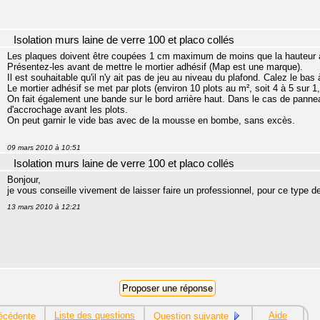
Isolation murs laine de verre 100 et placo collés
Les plaques doivent être coupées 1 cm maximum de moins que la hauteur à
Présentez-les avant de mettre le mortier adhésif (Map est une marque).
Il est souhaitable qu'il n'y ait pas de jeu au niveau du plafond. Calez le ba
Le mortier adhésif se met par plots (environ 10 plots au m², soit 4 à 5 sur 1
On fait également une bande sur le bord arrière haut. Dans le cas de panneau
d'accrochage avant les plots.
On peut garnir le vide bas avec de la mousse en bombe, sans excès.
09 mars 2010 à 10:51
Isolation murs laine de verre 100 et placo collés
Bonjour,
je vous conseille vivement de laisser faire un professionnel, pour ce type 
13 mars 2010 à 12:21
Liste des questions
Aide
écédente
Question suivante