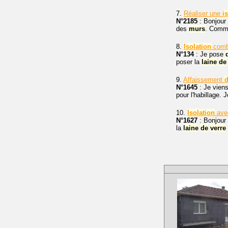
7.
Réaliser une
i
N°2185
: Bonjour
des
murs
. Comme
8.
Isolation
comb
N°134
: Je pose
poser la
laine
de
9.
Affaissement
N°1645
: Je viens
pour l'habillage. J
10.
Isolation
av
N°1627
: Bonjour 
la
laine
de
verre