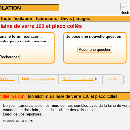
OLATION
Reste
Toute l'isolation
|
Fabricants
|
Devis
|
Images
laine de verre 100 et placo collés
ns le forum isolation :
Je pose une nouvelle question :
question pour y accéder directement
Liste des questions
Aide
écédente
Question suivante
midité maison :
Isolation murs laine de verre 100 et placo collés
Bonjour, j'aimerais isoler les murs de mes combles avec de la laine de verr
comment je dois faire, si je dois utiliser des rails ou pas.
Merci de vos réponses.
07 mars 2010 à 22:15