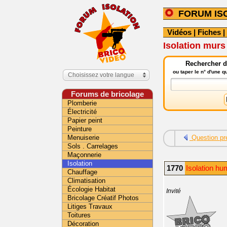
FORUM IS
Vidéos
|
Fiches
|
Isolation murs 
Rechercher da
ou taper le n° d'une 
Choisissez votre langue
Forums de bricolage
Plomberie
Électricité
Papier peint
Peinture
Menuiserie
Question pr
Sols . Carrelages
Maçonnerie
Isolation
1770
Isolation hu
Chauffage
Climatisation
Écologie Habitat
Invité
Bricolage Créatif Photos
Litiges Travaux
Toitures
Décoration