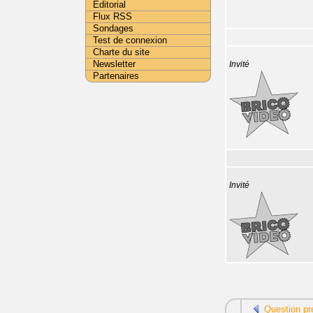
Editorial
Flux RSS
Sondages
Test de connexion
Charte du site
Newsletter
Invité
Partenaires
Invité
Question pr