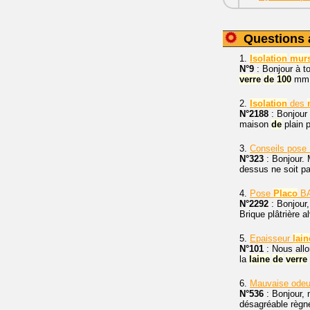
Questions 
1.
Isolation
mur
N°9
: Bonjour à t
verre
de
100
m
2.
Isolation
des
N°2188
: Bonjour
maison
de
plain 
3.
Conseils pose
N°323
: Bonjour. 
dessus ne soit pa
4.
Pose
Placo
BA1
N°2292
: Bonjour
Brique plâtrière 
5.
Epaisseur
lain
N°101
: Nous allon
la
laine
de
verre
6.
Mauvaise odeur 
N°536
: Bonjour,
désagréable règne