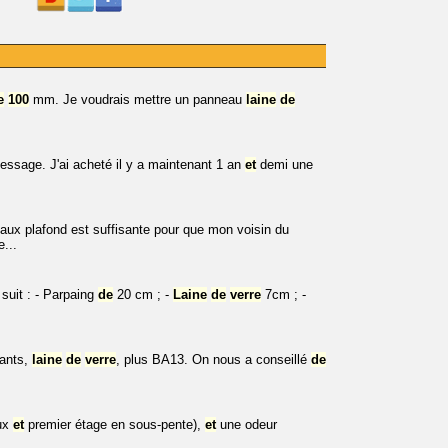
e
100
mm. Je voudrais mettre un panneau
laine
de
ssage. J'ai acheté il y a maintenant 1 an
et
demi une
ux plafond est suffisante pour que mon voisin du
...
uit : - Parpaing
de
20 cm ; -
Laine
de
verre
7cm ; -
lants,
laine
de
verre
, plus BA13. On nous a conseillé
de
eux
et
premier étage en sous-pente),
et
une odeur