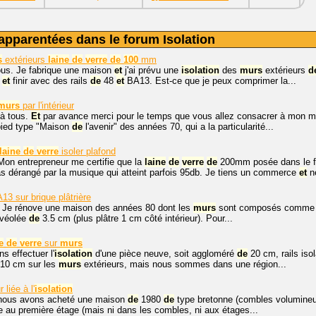
apparentées dans le forum Isolation
s
extérieurs
laine
de
verre
de
100
mm
ous. Je fabrique une maison
et
j'ai prévu une
isolation
des
murs
extérieurs
d
m
et
finir avec des rails
de
48
et
BA13. Est-ce que je peux comprimer la...
murs
par l'intérieur
 à tous.
Et
par avance merci pour le temps que vous allez consacrer à mon me
pied type "Maison
de
l'avenir" des années 70, qui a la particularité...
laine
de
verre
isoler plafond
Mon entrepreneur me certifie que la
laine
de
verre
de
200mm posée dans le fa
s dérangé par la musique qui atteint parfois 95db. Je tiens un commerce
et
ne
3 sur brique plâtrière
, Je rénove une maison des années 80 dont les
murs
sont composés comme s
alvéolée
de
3.5 cm (plus plâtre 1 cm côté intérieur). Pour...
e
de
verre
sur
murs
s effectuer l'
isolation
d'une pièce neuve, soit aggloméré
de
20 cm, rails iso
10 cm sur les
murs
extérieurs, mais nous sommes dans une région...
liée à l'
isolation
 nous avons acheté une maison
de
1980
de
type bretonne (combles volumin
 au première étage (mais ni dans les combles, ni aux étages...