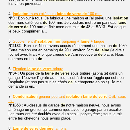
les vitres provoquant...
4.
Isolation
murs extérieurs
laine
de
verre
de
100 mm
N°9
: Bonjour à tous. Je fabrique une maison et j'ai prévu une
isolation
des murs extérieurs
de
100 mm. Je voudrais mettre un panneau
laine
de
verre
de
100 mm et finir avec des rails
de
48 et BA13. Est-ce que
je peux comprimer la...
5.
Supplément d'
isolation
mur
parpaing +
laine
+ brique
N°2182
: Bonjour, Nous avons acquis récemment une maison
de
1980.
Cette maison est en parpaing
de
20 + environ 5cm
de
laine
(je dirais
roche) avec kraft + brique creuse
de
7cm recouverte
de
plâtre. Nous
sommes en train
de
...
6.
Fixation
laine
de
verre
toiture
N°34
: On pose
de
la
laine
de
verre
sous toiture (asphalte) dans un
garage. L'ouvrier l'agrafe au milieu, c'est à dire sur l'agglo qui est sous
l'asphalte (et non pas sur les côtés
de
la charpente en bois). Je me
demande si en...
7.
Condensation
grenier pourtant
isolation
laine
de
verre
OSB sous
toit
N°1653
: Au-dessus du garage
de
notre maison neuve, nous avons
aménagé un grenier qui communique avec le garage par un escalier.
Les murs ont été doublés avec du placo + polystyrène ; sous le toit
entre les chevrons nous avons placé...
8.
Laine
de
verre
derrière
lambris