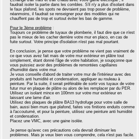
faudrait isoler la partie dans les combles. S'il n'y a plus d'isolant dans
le faux plafond, les spots ne devraient pas trop poser de problème,
néanmoins, il faudrait se renseigner pour des modèles qui ne
chauffent pas de trop et surtout éviter les bas de gamme.
Pour le 3ème problème
:
Toujours ce problème de tuyaux de plomberie, il faut dire que ce n'est
pas le mieux de les cacher derrière votre mur en placo, en cas de
fuite surtout. Votre principe d'isolation n'est pas mal pourtant.
En conclusion, je pense que votre problème ne vient pas vraiment de
ce que vous avez fait mais de votre mur extérieur en plâtre tout
simplement, étant donné l'âge de votre habitation, je soupçonne que
vous puissiez avoir des problèmes de remontées capillaires
d'humidité dans votre mur.
Je vous conseille d'abord de traiter votre mur de l'intérieur avec des
produits anti humidité et condensation, appliquer au rouleau à
peinture. Par la suite, il serait préférable de sortir vos tuyaux de votre
futur mur en plaque de plâtre ou alors de les remplacer par du PER.
Utilisez un isolant mince en 100mm sur votre mur extérieur en
laissant une lame d'air.
Utilisez des plaques de plâtre BA13 hydrofuge pour votre salle de
bain, aussi bien murs que plafond, faites vos finitions enduits comme
à l'accoutumé, et pour la peinture, utilisez une peinture anti humidité
et condensation.
Placez une VMC, avec une gaine isolée.
Je pense qu'avec ces précautions cela devrait diminuer les
problèmes. Mais je veux bien vous comprendre, cela n'est pas facile.