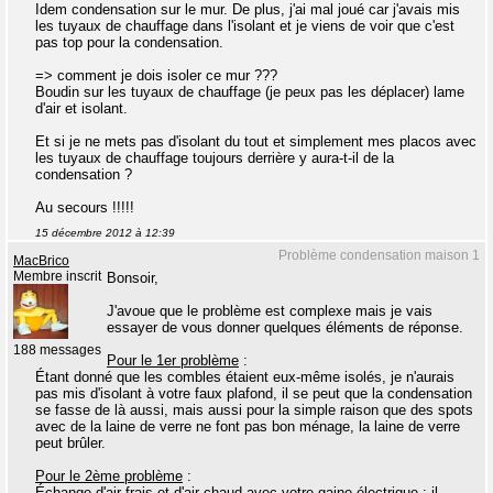
Idem condensation sur le mur. De plus, j'ai mal joué car j'avais mis
les tuyaux de chauffage dans l'isolant et je viens de voir que c'est
pas top pour la condensation.
=> comment je dois isoler ce mur ???
Boudin sur les tuyaux de chauffage (je peux pas les déplacer) lame
d'air et isolant.
Et si je ne mets pas d'isolant du tout et simplement mes placos avec
les tuyaux de chauffage toujours derrière y aura-t-il de la
condensation ?
Au secours !!!!!
15 décembre 2012 à 12:39
Problème condensation maison 1
MacBrico
Membre inscrit
Bonsoir,
J'avoue que le problème est complexe mais je vais
essayer de vous donner quelques éléments de réponse.
188 messages
Pour le 1er problème
:
Étant donné que les combles étaient eux-même isolés, je n'aurais
pas mis d'isolant à votre faux plafond, il se peut que la condensation
se fasse de là aussi, mais aussi pour la simple raison que des spots
avec de la laine de verre ne font pas bon ménage, la laine de verre
peut brûler.
Pour le 2ème problème
:
Échange d'air frais et d'air chaud avec votre gaine électrique ; il