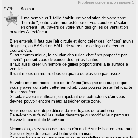
Problème condensation maison 5
Invité
Bonjour.
Il me semble qu'il faille établir une ventilation de votre zone
"humide ", entre votre mur extérieur et vos couches d'isolant,
en créant , au travers de votre mur, des grilles de ventilation
ouvertes A l’extérieur.
Bien entendu il faut que l'air circule et donc créer ces "orifices" munis
de grilles, en BAS et en HAUT de votre mur de façon à créer un
courant d'air.
Si tout communique, la solution des tuiles chatières proposée par
"Invité" pourrait vous dispenser des grilles hautes.
Il faut aussi créer un nombre de grilles proportionnel à la surface à
ventiler.
Il vaut mieux en mettre deux ou quatre de plus que pas assez.
Si votre mur est accessible de l'intérieur(j'imagine que oui puisque
vous y avez constaté cette humidité), vous pourrez tester l'efficacité
de ce système.
Si cela s'avère insuffisant, en ajoutant des extracteurs d'air vous
devriez pouvoir encore mieux assécher cette zone.
Vous risquez des déperditions de vos tuyaux de plomberie.
Peut-être vous faut-il les isoler davantage ou modifier leur parcours.
Suivez le conseil de MacBrico.
Néanmoins, avez-vous des traces d'humidité sur le bas de votre mur.
Sur quel type de terrain est bâtie votre maison.