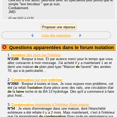
Cela est à voir aussi, peut-être avec un spécialiste plus pointu que le
simple "bon bricoleur " que je suis.
Cordialement.
JMD
25 mai 2022 à 13:50
Liste des questions
Questions apparentées dans le forum Isolation
1.
Isolation
des murs par l'intérieur
N°2188
: Bonjour à tous. Et par avance merci pour le temps que vous
allez consacrer à mon message. J'ai acheté il y a maintenant 1 an et
demi une maison
de
plain pied type "Maison
de
l'avenir" des années
70, qui a la particularité...
2.
Condensation
sur
mur
extérieur
N°2060
: Bonjour à toutes et tous, Je vous expose mon problème, cet
été j'ai refait l'
isolation
d'une pièce avec des rails, une circulation d'air
de
la
laine
roche et du BA 13 hydrofuge. Dès qu'il a commencé à faire
plus froid...
3.
Condensation
importante à l'intérieur d'une maison
N°54
: Je viens d'emménager dans une maison, dont l'étanchéité
extérieure a été refaite il y a 2 mois. Mais maintenant, c'est à l'intérieur
que j'ai énormément
de
condensation
(l'eau roule en permanence sur