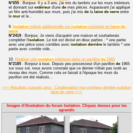
N°655
: Bonjour. Il y a 3 ans, j'ai mis du lambris sur les murs intérieurs
et donnant sur
extérieur
d'une
de
mes pièces. Auparavant j'ai appliqué
un film anti-humidité aux murs, puis j'ai mis
de
la
laine
de
verre
entre
le
mur
et le...
9.
Isolation
toiture additionnelle sur
isolation
existante en
laine
de
verre
N°2419
: Bonjour, Je viens d'acquérir une maison et souhaiterais
compléter l'
isolation
. Le toit est divisé en deux parties : * une partie
avec une pièce sous combles avec
isolation
derrière
le lambris * une
partie avec comble vide...
10.
Réaliser une
isolation
intérieure dans un pavillon
de
1965
N°2185
: Bonjour à tous. Depuis peu possesseur d'un pavillon
de
1965
sur sous sol, nous avons constaté que ce dernier n'était pas isolé au
niveau des murs. Comme cela se faisait à l'époque les murs du
pavillon ont été réalisés...
>>> Résultats suivants pour : Condensation mur extérieur derrière isolation
laine de verre >>>
Images d'illustration du forum Isolation. Cliquez dessus pour les
agrandir.