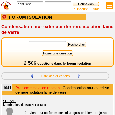
S'inscrire
Aide
FORUM ISOLATION
Condensation mur extérieur derrière isolation laine
de verre
2 506
questions dans le
forum isolation
Liste des questions
1941
Problème isolation maison :
Condensation mur extérieur
derrière isolation laine de verre
SCHAMP
Membre inscrit
Bonjour à tous,
Je viens sur ce forum car j'ai un gros problème et je ne