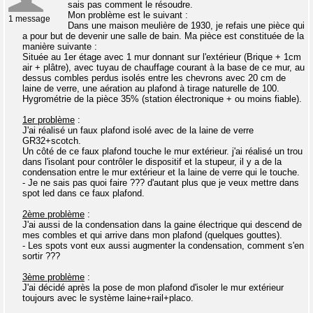
sais pas comment le résoudre.
Mon problème est le suivant :
1 message
Dans une maison meulière de 1930, je refais une pièce qui
a pour but de devenir une salle de bain. Ma pièce est constituée de la
manière suivante :
Située au 1er étage avec 1 mur donnant sur l'extérieur (Brique + 1cm
air + plâtre), avec tuyau de chauffage courant à la base de ce mur, au
dessus combles perdus isolés entre les chevrons avec 20 cm de
laine de verre, une aération au plafond à tirage naturelle de 100.
Hygrométrie de la pièce 35% (station électronique + ou moins fiable).
1er problème
:
J'ai réalisé un faux plafond isolé avec de la laine de verre
GR32+scotch.
Un côté de ce faux plafond touche le mur extérieur. j'ai réalisé un trou
dans l'isolant pour contrôler le dispositif et la stupeur, il y a de la
condensation entre le mur extérieur et la laine de verre qui le touche.
- Je ne sais pas quoi faire ??? d'autant plus que je veux mettre dans
spot led dans ce faux plafond.
2ème problème
:
J'ai aussi de la condensation dans la gaine électrique qui descend de
mes combles et qui arrive dans mon plafond (quelques gouttes).
- Les spots vont eux aussi augmenter la condensation, comment s'en
sortir ???
3ème problème
:
J'ai décidé après la pose de mon plafond d'isoler le mur extérieur
toujours avec le système laine+rail+placo.