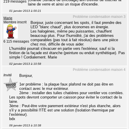
219 messages
laine de verre et ainsi un risque d'incendie.
01 janvier 2013 à 00:21
Problème condensation maison 3
Marie
Membre inscrit
Bonjour, juste concernant les spots, il faut prendre des
LED "blanc chaud", plus économes en énergie.
Les halogènes, même peu puissantes, chauffent
beaucoup plus. Pour l'humidité, j'ai des problèmes
comparables (pas tout à fait résolus) dans une pièce
6 115 messages
chez moi, difficile de vous aider.
L'humidité pourrait s'évacuer en partie vers l'extérieur, sauf si la
finition de la façade est étanche (peinture ou enduit synthétique). Pas
simple ! Cordialement. Marie
02 janvier 2013 à 10:58
Problème condensation maison 4
Invité
Bonjour,
1er problème : la plaque faux plafond ne doit pas être en
contact avec le mur extérieur.
2ème : installer des tuiles chatières pour ventiler vos combles.
Les spots devront comporter un caisson pour éviter le contact de la
laine.
3ème : Peut-être votre parement extérieur n'est plus étanche, alors
s'il y a possibilité l'ITE est une solution (Isolation thermique par
l’extérieur).
bdx
06 janvier 2013 à 10:38