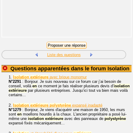
Liste des questions
Questions apparentées dans le forum Isolation
1.
Isolation
extérieure
avec brique monomur
N°2291
: Bonjour. Je suis nouveau sur ce forum car j’ai besoin de
conseil, voilà
en
ce moment je fais réaliser plusieurs devis d’
isolation
extérieure
par plusieurs entreprises. Jusqu’ici tout va bien mais voilà
certains...
2.
Isolation
extérieure
polystyrène
expansé inadapté
N°1279
: Bonjour, Je viens d'acquérir une maison de 1950, les murs
sont
en
moellons hourdis à la chaux. L'ancien propriétaire a posé lui-
même une
isolation
extérieure
avec des panneaux de
polystyrène
expansé fixés mécaniquement...