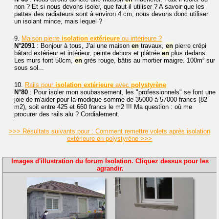
non ? Et si nous devons isoler, que faut-il utiliser ? A savoir que les
pattes des radiateurs sont à environ 4 cm, nous devons donc utiliser
un isolant mince, mais lequel ?
9.
Maison pierre
isolation
extérieure
ou intérieure ?
N°2091
: Bonjour à tous, J'ai une maison
en
travaux,
en
pierre crépi
bâtard extérieur et intérieur, peinte dehors et plâtrée
en
plus dedans.
Les murs font 50cm,
en
grès rouge, bâtis au mortier maigre. 100m² sur
sous sol...
10.
Rails pour
isolation
extérieure
avec
polystyrène
N°80
: Pour isoler mon soubassement, les "professionnels" se font une
joie de m'aider pour la modique somme de 35000 à 57000 francs (82
m2), soit entre 425 et 660 francs le m2 !!! Ma question : où me
procurer des rails alu ? Cordialement.
>>> Résultats suivants pour : Comment remettre volets après isolation
extérieure en polystyrène >>>
Images d'illustration du forum Isolation. Cliquez dessus pour les
agrandir.