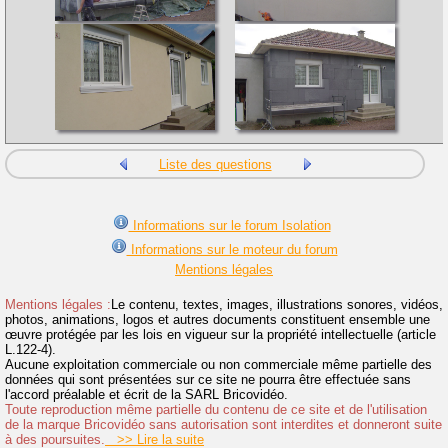
Liste des questions
Informations sur le forum Isolation
Informations sur le moteur du forum
Mentions légales
Mentions légales :
Le contenu, textes, images, illustrations sonores, vidéos,
photos, animations, logos et autres documents constituent ensemble une
œuvre protégée par les lois en vigueur sur la propriété intellectuelle (article
L.122-4).
Aucune exploitation commerciale ou non commerciale même partielle des
données qui sont présentées sur ce site ne pourra être effectuée sans
l'accord préalable et écrit de la SARL Bricovidéo.
Toute reproduction même partielle du contenu de ce site et de l'utilisation
de la marque Bricovidéo sans autorisation sont interdites et donneront suite
à des poursuites.
>> Lire la suite