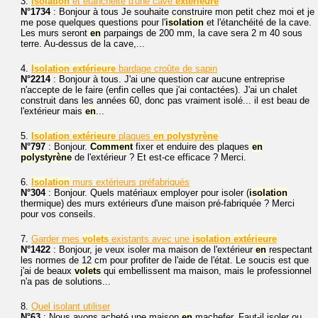
3.
Isolation
et étanchéité d'une cave
extérieure
N°1734
: Bonjour à tous Je souhaite construire mon petit chez moi et je
me pose quelques questions pour l'
isolation
et l'étanchéité de la cave.
Les murs seront
en
parpaings de 200 mm, la cave sera 2 m 40 sous
terre. Au-dessus de la cave,...
4.
Isolation
extérieure
bardage croûte de sapin
N°2214
: Bonjour à tous. J'ai une question car aucune entreprise
n'accepte de le faire (enfin celles que j'ai contactées). J'ai un chalet
construit dans les années 60, donc pas vraiment isolé... il est beau de
l'extérieur mais
en
...
5.
Isolation
extérieure
plaques
en
polystyrène
N°797
: Bonjour.
Comment
fixer et enduire des plaques
en
polystyrène
de l'extérieur ? Et est-ce efficace ? Merci.
6.
Isolation
murs extérieurs préfabriqués
N°304
: Bonjour. Quels matériaux employer pour isoler (
isolation
thermique) des murs extérieurs d'une maison pré-fabriquée ? Merci
pour vos conseils.
7.
Garder mes
volets
existants avec une
isolation
extérieure
N°1422
: Bonjour, je veux isoler ma maison de l'extérieur
en
respectant
les normes de 12 cm pour profiter de l'aide de l'état. Le soucis est que
j'ai de beaux
volets
qui embellissent ma maison, mais le professionnel
n'a pas de solutions...
8.
Quel isolant utiliser
N°63
: Nous avons acheté une maison
en
machefer. Faut-il isoler ou