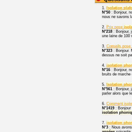
1.
Isolation
plaf
N°50
: Bonjour, n
nous ne savons la
2.
Prix pose
isol
N°218
: Bonjour, 
une laine de 100 
3.
Conseils pose l
N°323
: Bonjour. 
dessus ne soit pa
4.
isolation
pho
N°16
: Bonjour, n
bruits de marche 
5.
Isolation
pho
N°561
: Bonjour, 
parler alors que 
6.
Comment isole
N°1419
: Bonjour 
isolation
phoni
7.
isolation
pho
N°3
: Nous avons 
années
soixante. 