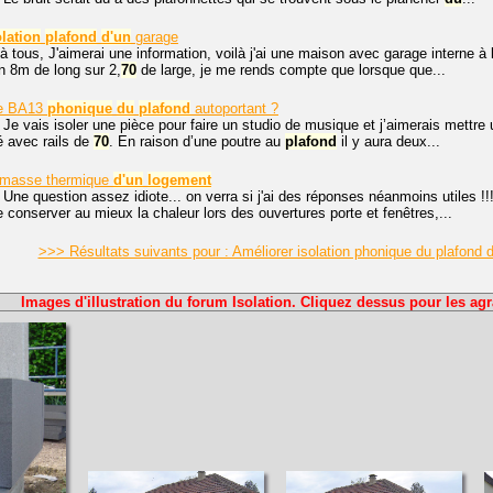
olation
plafond
d'un
garage
à tous, J'aimerai une information, voilà j'ai une maison avec garage interne à
on 8m de long sur 2,
70
de large, je me rends compte que lorsque que...
de BA13
phonique
du
plafond
autoportant ?
 Je vais isoler une pièce pour faire un studio de musique et j’aimerais mettr
 avec rails de
70
. En raison d’une poutre au
plafond
il y aura deux...
 masse thermique
d'un
logement
 Une question assez idiote... on verra si j'ai des réponses néanmoins utiles !
de conserver au mieux la chaleur lors des ouvertures porte et fenêtres,...
>>> Résultats suivants pour : Améliorer isolation phonique du plafond
Images d'illustration du forum Isolation. Cliquez dessus pour les agr