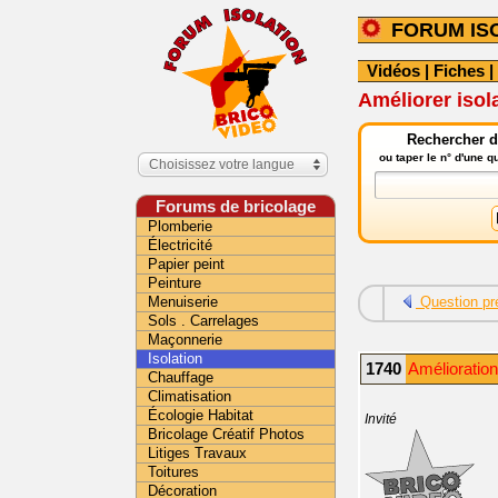
FORUM IS
Vidéos
|
Fiches
|
Améliorer isol
Rechercher da
ou taper le n° d'une 
Choisissez votre langue
Forums de bricolage
Plomberie
Électricité
Papier peint
Peinture
Menuiserie
Question pr
Sols . Carrelages
Maçonnerie
Isolation
1740
Amélioration
Chauffage
Climatisation
Écologie Habitat
Invité
Bricolage Créatif Photos
Litiges Travaux
Toitures
Décoration