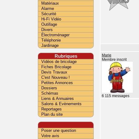
Matériaux
Alarme
Sécurité
Hi-Fi Vidéo
Outillage
Divers
Électroménager
Téléphonie
Jardinage
Rubriques
Marie
Membre inscrit
Vidéos de bricolage
Fiches Bricolage
Devis Travaux
C'est Nouveau !
Petites Annonces
Dossiers
Schémas
6 115 messages
Liens & Annuaires
Salons & Evènements
Reportages
Plan du site
Poser une question
Votre avis