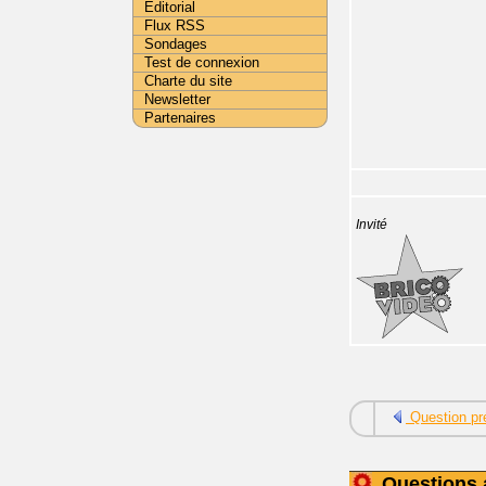
Editorial
Flux RSS
Sondages
Test de connexion
Charte du site
Newsletter
Partenaires
Invité
Question pr
Questions 