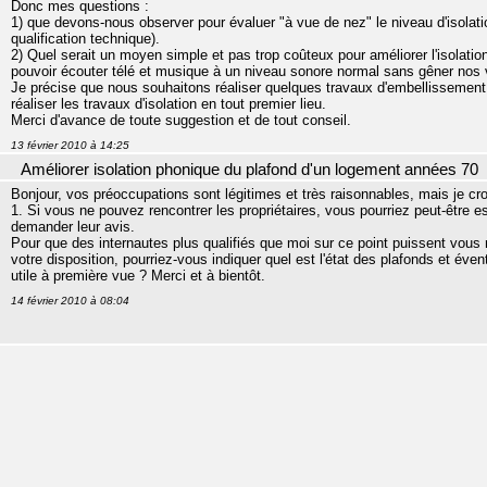
Donc mes questions :
1) que devons-nous observer pour évaluer "à vue de nez" le niveau d'isola
qualification technique).
2) Quel serait un moyen simple et pas trop coûteux pour améliorer l'isolat
pouvoir écouter télé et musique à un niveau sonore normal sans gêner nos 
Je précise que nous souhaitons réaliser quelques travaux d'embellissement
réaliser les travaux d'isolation en tout premier lieu.
Merci d'avance de toute suggestion et de tout conseil.
13 février 2010 à 14:25
Améliorer isolation phonique du plafond d'un logement années 70
Bonjour, vos préoccupations sont légitimes et très raisonnables, mais je cro
1. Si vous ne pouvez rencontrer les propriétaires, vous pourriez peut-être es
demander leur avis.
Pour que des internautes plus qualifiés que moi sur ce point puissent vous r
votre disposition, pourriez-vous indiquer quel est l'état des plafonds et év
utile à première vue ? Merci et à bientôt.
14 février 2010 à 08:04