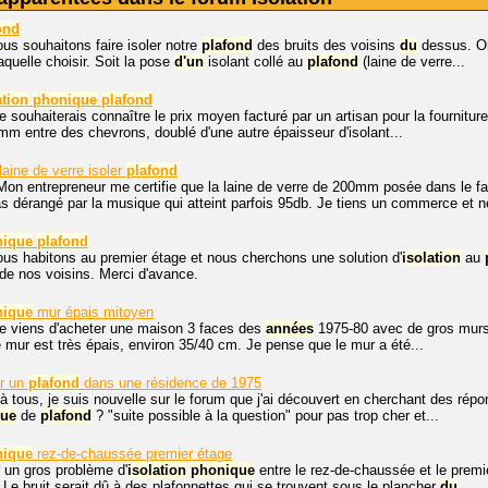
ond
ous souhaitons faire isoler notre
plafond
des bruits des voisins
du
dessus. On
quelle choisir. Soit la pose
d'un
isolant collé au
plafond
(laine de verre...
ation
phonique
plafond
je souhaiterais connaître le prix moyen facturé par un artisan pour la fournitur
mm entre des chevrons, doublé d'une autre épaisseur d'isolant...
aine de verre isoler
plafond
Mon entrepreneur me certifie que la laine de verre de 200mm posée dans le 
s dérangé par la musique qui atteint parfois 95db. Je tiens un commerce et ne
nique
plafond
ous habitons au premier étage et nous cherchons une solution d'
isolation
au
de nos voisins. Merci d'avance.
nique
mur épais mitoyen
je viens d'acheter une maison 3 faces des
années
1975-80 avec de gros murs 
le mur est très épais, environ 35/40 cm. Je pense que le mur a été...
r un
plafond
dans une résidence de 1975
à tous, je suis nouvelle sur le forum que j'ai découvert en cherchant des rép
que
de
plafond
? "suite possible à la question" pour pas trop cher et...
nique
rez-de-chaussée premier étage
un gros problème d'
isolation
phonique
entre le rez-de-chaussée et le prem
Le bruit serait dû à des plafonnettes qui se trouvent sous le plancher
du
...