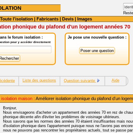
OLATION
Reste
Toute l'isolation
|
Fabricants
|
Devis
|
Images
ation phonique du plafond d'un logement années 70
ns le forum isolation :
Je pose une nouvelle question :
question pour y accéder directement
Liste des questions
Aide
écédente
Question suivante
 isolation maison :
Améliorer isolation phonique du plafond d'un loge
Bonjour,
Nous envisageons d'acheter un appartement des années 70 en rez de chauss
phonique décente afin d'éviter les problèmes de voisinage ultérieurs.
Nous savons que les normes des années 70 étaient insuffisantes mais nou
d'isolation phonique dans l'appartement puisque nous ne l'avons pas encore
nous ne pouvons pas rencontrer les propriétaires actuels, tout se passe par