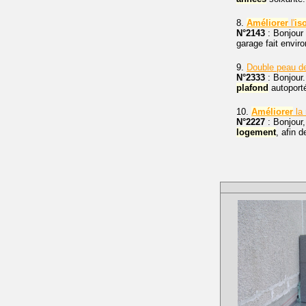
8.
Améliorer
l'
is
N°2143
: Bonjour 
garage fait envir
9.
Double peau 
N°2333
: Bonjour.
plafond
autoporté
10.
Améliorer
la
N°2227
: Bonjour,
logement
, afin 