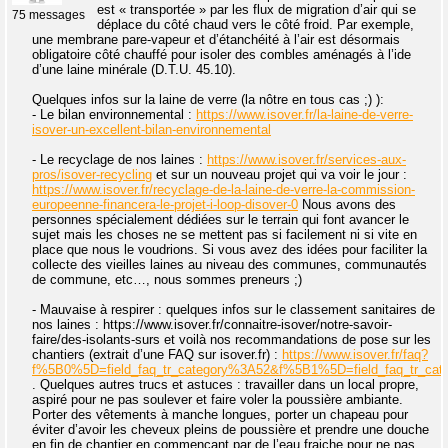
est « transportée » par les flux de migration d’air qui se
75 messages
déplace du côté chaud vers le côté froid. Par exemple,
une membrane pare-vapeur et d’étanchéité à l’air est désormais
obligatoire côté chauffé pour isoler des combles aménagés à l’ide
d’une laine minérale (D.T.U. 45.10).
Quelques infos sur la laine de verre (la nôtre en tous cas ;) ):
- Le bilan environnemental :
https://www.isover.fr/la-laine-de-verre-
isover-un-excellent-bilan-environnemental
- Le recyclage de nos laines :
https://www.isover.fr/services-aux-
pros/isover-recycling
et sur un nouveau projet qui va voir le jour :
https://www.isover.fr/recyclage-de-la-laine-de-verre-la-commission-
europeenne-financera-le-projet-i-loop-disover-0
Nous avons des
personnes spécialement dédiées sur le terrain qui font avancer le
sujet mais les choses ne se mettent pas si facilement ni si vite en
place que nous le voudrions. Si vous avez des idées pour faciliter la
collecte des vieilles laines au niveau des communes, communautés
de commune, etc…, nous sommes preneurs ;)
- Mauvaise à respirer : quelques infos sur le classement sanitaires de
nos laines : https://www.isover.fr/connaitre-isover/notre-savoir-
faire/des-isolants-surs et voilà nos recommandations de pose sur les
chantiers (extrait d’une FAQ sur isover.fr) :
https://www.isover.fr/faq?
f%5B0%5D=field_faq_tr_category%3A52&f%5B1%5D=field_faq_tr_ca
. Quelques autres trucs et astuces : travailler dans un local propre,
aspiré pour ne pas soulever et faire voler la poussière ambiante.
Porter des vêtements à manche longues, porter un chapeau pour
éviter d’avoir les cheveux pleins de poussière et prendre une douche
en fin de chantier en commençant par de l’eau fraiche pour ne pas