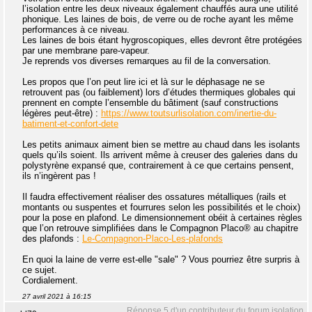
l’isolation entre les deux niveaux également chauffés aura une utilité
phonique. Les laines de bois, de verre ou de roche ayant les même
performances à ce niveau.
Les laines de bois étant hygroscopiques, elles devront être protégées
par une membrane pare-vapeur.
Je reprends vos diverses remarques au fil de la conversation.
Les propos que l’on peut lire ici et là sur le déphasage ne se
retrouvent pas (ou faiblement) lors d’études thermiques globales qui
prennent en compte l’ensemble du bâtiment (sauf constructions
légères peut-être) :
https://www.toutsurlisolation.com/inertie-du-
batiment-et-confort-dete
Les petits animaux aiment bien se mettre au chaud dans les isolants
quels qu’ils soient. Ils arrivent même à creuser des galeries dans du
polystyrène expansé que, contrairement à ce que certains pensent,
ils n’ingèrent pas !
Il faudra effectivement réaliser des ossatures métalliques (rails et
montants ou suspentes et fourrures selon les possibilités et le choix)
pour la pose en plafond. Le dimensionnement obéit à certaines règles
que l’on retrouve simplifiées dans le Compagnon Placo® au chapitre
des plafonds :
Le-Compagnon-Placo-Les-plafonds
En quoi la laine de verre est-elle "sale" ? Vous pourriez être surpris à
ce sujet.
Cordialement.
27 avril 2021 à 16:15
Réponse 5 d'un contributeur du forum isolation