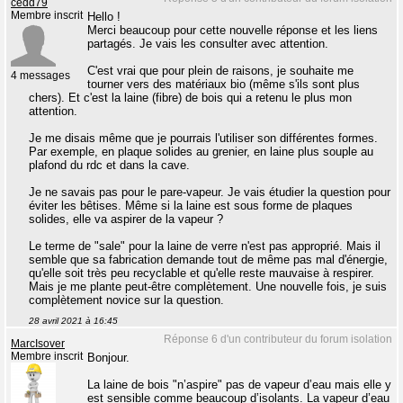
cedd79
Membre inscrit
Hello !
Merci beaucoup pour cette nouvelle réponse et les liens
partagés. Je vais les consulter avec attention.
C'est vrai que pour plein de raisons, je souhaite me
4 messages
tourner vers des matériaux bio (même s'ils sont plus
chers). Et c'est la laine (fibre) de bois qui a retenu le plus mon
attention.
Je me disais même que je pourrais l'utiliser son différentes formes.
Par exemple, en plaque solides au grenier, en laine plus souple au
plafond du rdc et dans la cave.
Je ne savais pas pour le pare-vapeur. Je vais étudier la question pour
éviter les bêtises. Même si la laine est sous forme de plaques
solides, elle va aspirer de la vapeur ?
Le terme de "sale" pour la laine de verre n'est pas approprié. Mais il
semble que sa fabrication demande tout de même pas mal d'énergie,
qu'elle soit très peu recyclable et qu'elle reste mauvaise à respirer.
Mais je me plante peut-être complètement. Une nouvelle fois, je suis
complètement novice sur la question.
28 avril 2021 à 16:45
Réponse 6 d'un contributeur du forum isolation
MarcIsover
Membre inscrit
Bonjour.
La laine de bois "n’aspire" pas de vapeur d’eau mais elle y
est sensible comme beaucoup d’isolants. La vapeur d’eau