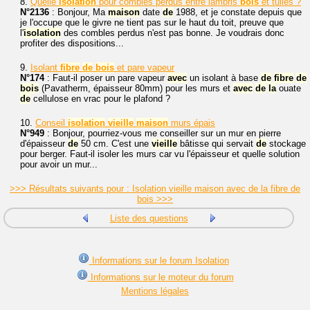
8.
Quelle
isolation
pour combles perdus entre lambris
bois
et tuiles ?
N°2136
: Bonjour, Ma
maison
date
de
1988, et je constate depuis que
je l'occupe que le givre ne tient pas sur le haut du toit, preuve que
l'
isolation
des combles perdus n'est pas bonne. Je voudrais donc
profiter des dispositions...
9.
Isolant
fibre
de
bois
et pare vapeur
N°174
: Faut-il poser un pare vapeur
avec
un isolant à base
de
fibre
de
bois
(Pavatherm, épaisseur 80mm) pour les murs et
avec
de
la
ouate
de
cellulose en vrac pour le plafond ?
10.
Conseil
isolation
vieille
maison
murs épais
N°949
: Bonjour, pourriez-vous me conseiller sur un mur en pierre
d'épaisseur
de
50 cm. C'est une
vieille
bâtisse qui servait
de
stockage
pour berger. Faut-il isoler les murs car vu l'épaisseur et quelle solution
pour avoir un mur...
>>> Résultats suivants pour : Isolation vieille maison avec de la fibre de
bois >>>
Liste des questions
Informations sur le forum Isolation
Informations sur le moteur du forum
Mentions légales