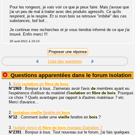
Pour les rongeurs, je vais voir ce que je peux faire. Mais j'avoue que
j'ai un peu de mal à traiter avec des produits agressifs. Ce qu'ils
respirent, je le respire. Et si mon bois se retrouve "imbibé" des ces
substances, bof bof...
Je continue mes recherches et je vous tiendrai informé de ce que j'ai
trouvé. Enfin merci !!!
30 avril 2021 à 19:13
Liste des questions
Questions apparentées dans le forum Isolation
1.
Avis
isolation
en
fibre
de
bois
N°1969
: Bonjour à tous, J'aimerais avoir l'avis
de
membres ayant eu
l'expérience d'utiliser du matériel d'
isolation
en
fibre
de
bois
. Pourquoi
ce choix ? Quels avantages par rapport à d'autres matériaux ? etc.
Merci d'avance...
2.
isolation
vieille
fenétre en
bois
N°12
: Comment isoler ume
vieille
fenétre en
bois
?
3.
Isolant mince et
fibre
de
bois
manque d'aération ?
N°2391
: Bonjour à tous. Tout nouveau sur le forum, j'ai fais quelques