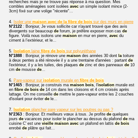
recherches mais je ne trouve pas réponse à ma question. Mes
combles aménagées sont isolées
avec
un simple isolant mince (2-
3cm) fixé sur une volige "récente"...
4.
Isoler une
maison
avec
de
la
fibre
de
bois
sur des murs en pierre
N°2122
: Bonjour, Je vous sollicite car n'ayant trouvé que des avis
divergents sur beaucoup
de
forum, je préfère exposer mon cas
de
figure. Voilà nous isolons une
maison
en mur en pierre,
avec
du
ciment à l’extérieur, et le...
5.
Isolation
laine
fibre
de
bois
sur polyuréthane
N°1888
: Bonjour, je rénove une
maison
des années 30 dont
la
toiture
à deux pentes a été rénovée il y a une trentaine d'années : partant
de
l'extérieur, il y a les tuiles, des plaques
de
zinc et des panneaux
de
10
cm
de
mousse
de
...
6.
Pare-vapeur sur
isolation
murale en
fibre
de
bois
N°1465
: Bonjour, je construis ma
maison
bois
, l'
isolation
murale est
en
fibre
de
bois
de
14 cm dans les cloisons et 4 cm croisés après
lattage. On me conseille
de
mettre le pare-vapeur entre les 2 couches
d'isolant pour éviter
de
le...
7.
Isolation
plancher pare vapeur sur les poutres ou pas ?
N°2363
: Bonjour. Et meilleurs vœux à tous. Je profite
de
quelques
jours
de
vacances pour isoler le plancher au dessus du plafond
de
ma
cuisine C' est une
vieille
maison
avec
un plafond en lattis
de
bois
enrobé
de
plâtre qui fait...