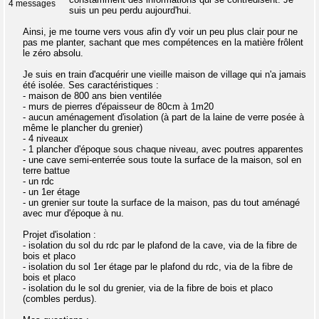
4 messages
suis un peu perdu aujourd'hui.
Ainsi, je me tourne vers vous afin d'y voir un peu plus clair pour ne
pas me planter, sachant que mes compétences en la matière frôlent
le zéro absolu.
Je suis en train d'acquérir une vieille maison de village qui n'a jamais
été isolée. Ses caractéristiques :
- maison de 800 ans bien ventilée
- murs de pierres d'épaisseur de 80cm à 1m20
- aucun aménagement d'isolation (à part de la laine de verre posée à
même le plancher du grenier)
- 4 niveaux
- 1 plancher d'époque sous chaque niveau, avec poutres apparentes
- une cave semi-enterrée sous toute la surface de la maison, sol en
terre battue
- un rdc
- un 1er étage
- un grenier sur toute la surface de la maison, pas du tout aménagé
avec mur d'époque à nu.
Projet d'isolation :
- isolation du sol du rdc par le plafond de la cave, via de la fibre de
bois et placo
- isolation du sol 1er étage par le plafond du rdc, via de la fibre de
bois et placo
- isolation du le sol du grenier, via de la fibre de bois et placo
(combles perdus).