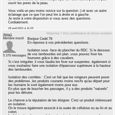
ouvrir les pores de la peau.
Vous voilà un peu moins novice sur la question ;) et avec un autre
éclairage que ce que l’on peut lire à droite et à gauche.
Je reste à votre disposition si vous avez des questions.
Cordialement.
29 avril 2021 à 11:25
Réponse 7 d'un contributeur du forum isolation
Alma1
Membre inscrit
Bonjour Cedd 79.
En réponse à vos précédentes questions.
Isolation sous -face du plancher du RDC. Si le dessous
de vos lambourdes est plan ,vous pouvez fixer les
5 370 messages
fourrures grâce à des cavaliers.
Si c'est irrégulier, il vous faudra les fixer sur suspentes, également si
vous souhaitez faire une isolation d'épaisseur supérieure à la hauteur
des lambourdes.
Isolation des combles : C'est un fait que les rongeurs peuvent poser
des problèmes ,les produits courants moins nocifs qu'au départ pour
les humains le sont également moins pour eux.
En plus que de boucher les passages, il y a des produits "naturels"
pour les détruire.
Le chanvre a la réputation de les éloigner. C'est un produit intéressant
en isolation.
On le trouve également associé à la ouate de cellulose ou au lin et au
coton.