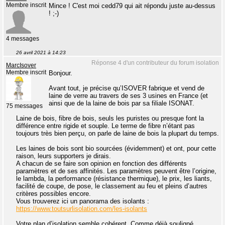
Membre inscrit
Mince ! C'est moi cedd79 qui ait répondu juste au-dessus
! ;-)
4 messages
26 avril 2021 à 14:23
Réponse 4 d'un contributeur du forum isolation
MarcIsover
Membre inscrit
Bonjour.
Avant tout, je précise qu’ISOVER fabrique et vend de
laine de verre au travers de ses 3 usines en France (et
ainsi que de la laine de bois par sa filiale ISONAT.
75 messages
Laine de bois, fibre de bois, seuls les puristes ou presque font la
différence entre rigide et souple. Le terme de fibre n’étant pas
toujours très bien perçu, on parle de laine de bois la plupart du temps.
Les laines de bois sont bio sourcées (évidemment) et ont, pour cette
raison, leurs supporters je dirais.
A chacun de se faire son opinion en fonction des différents
paramètres et de ses affinités. Les paramètres peuvent être l’origine,
le lambda, la performance (résistance thermique), le prix, les liants,
facilité de coupe, de pose, le classement au feu et pleins d’autres
critères possibles encore.
Vous trouverez ici un panorama des isolants :
https://www.toutsurlisolation.com/les-isolants
Votre plan d’isolation semble cohérent. Comme déjà souligné,