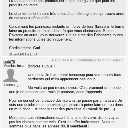
La fabrication de ces produits est moins énergivore que pour les
produits courants.
Le chanvre et le lin sont très utiles à la filière agricole qui trouve ainsi
de nouveaux débouchés.
Concernant les panneaux isolants en fibres de bois (laissons le terme
laine au produits de faible densité) que vous choisissiez Steico,
Pavatex ou autre, vous trouverez sur les sites des Fabricants toutes
les informations utiles techniquement.
Cordialement. Gad
29 avril 2021 à 11:41
Réponse 8 d'un contributeur du forum isolation
cedd79
Membre inscrit
Bonjour à vous !
Une nouvelle fois, merci beaucoup pour vos retours tous
pertinents qui m'en apprennent beaucoup.
4 messages
Me voilà un peu moins novice. C'est vraiment un monde
que je ne connais pas, mais je potasse, donc j'apprends.
Pour ce qui est de la pause des isolants, je passe par un artisan. Je
suis une quiche totale en bricolage, je sais à peine faire un trou dans
un mur, donc... Autant laisser des pros faire du travail de pro. ;-)
Merci pour ces informations quant à la laine de verre. Je ne voyais
pas les choses comme cela. C'est en effet intéressant. Nous ne
sommes plus dans les années 80, il semblerait !