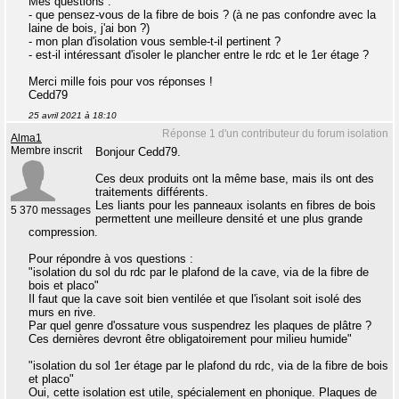
Mes questions :
- que pensez-vous de la fibre de bois ? (à ne pas confondre avec la
laine de bois, j'ai bon ?)
- mon plan d'isolation vous semble-t-il pertinent ?
- est-il intéressant d'isoler le plancher entre le rdc et le 1er étage ?
Merci mille fois pour vos réponses !
Cedd79
25 avril 2021 à 18:10
Réponse 1 d'un contributeur du forum isolation
Alma1
Membre inscrit
Bonjour Cedd79.
Ces deux produits ont la même base, mais ils ont des
traitements différents.
Les liants pour les panneaux isolants en fibres de bois
5 370 messages
permettent une meilleure densité et une plus grande
compression.
Pour répondre à vos questions :
"isolation du sol du rdc par le plafond de la cave, via de la fibre de
bois et placo"
Il faut que la cave soit bien ventilée et que l'isolant soit isolé des
murs en rive.
Par quel genre d'ossature vous suspendrez les plaques de plâtre ?
Ces dernières devront être obligatoirement pour milieu humide"
"isolation du sol 1er étage par le plafond du rdc, via de la fibre de bois
et placo"
Oui, cette isolation est utile, spécialement en phonique. Plaques de