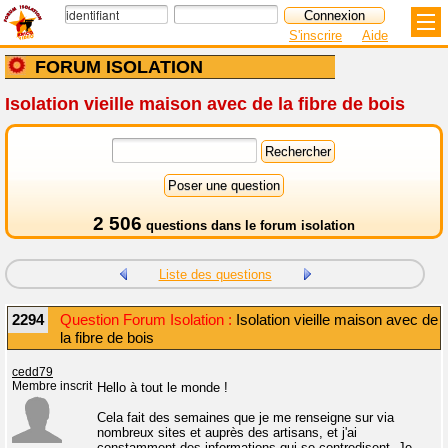
S'inscrire
Aide
FORUM ISOLATION
Isolation vieille maison avec de la fibre de bois
2 506
questions dans le
forum isolation
Liste des questions
2294
Question Forum Isolation :
Isolation vieille maison avec de
la fibre de bois
cedd79
Membre inscrit
Hello à tout le monde !
Cela fait des semaines que je me renseigne sur via
nombreux sites et auprès des artisans, et j'ai
constamment des informations qui se contredisent. Je