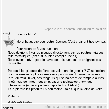
Réponse 2 d'un contributeur du forum isolation
Invité
Bonjour Alma1.
Merci beaucoup pour votre réponse. C'est vraiment très sympa.
Pour répondre à vos questions :
Nous devrions fixer les plaques directement sur les poutres, via des
rails métalliques (enfin si j'ai bien compris, hein !).
Nous avons prévu, pour la cave, des plaques qui ne craignent pas
l'humidité.
Pourquoi les plaques de fibres de vois dans le grenier ? C'est l'option
qui m'a semblé la plus intéressante pour isoler du soleil de plomb
l'été, du froid l’hiver, des rongeurs qui se baladent de temps à autres
là où nous sommes, tout en ayant une résistance thermique
intéressante (enfin si j'ai bien capté le truc ! Ah ah).
Et je préfère les produits un peu moins "sales" que la laine de verre.
Voilà ! :-)
26 avril 2021 à 13:21
Réponse 3 d'un contributeur du forum isolation
cedd79