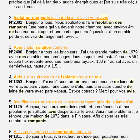
précise que j'ai déjà fait deux audits énergétiques et j'en suis très déçu
: les auditeurs...
2.
Isolation
rampants
laine
de
bois et laine verre
avis
N°2302
: Bonjour à tous. Nous souhaitons faire l'
isolation
des
rampants
(une partie qui va devenir notre chambre, avec environ 4m
de
hauteur au faitage, et une partie qui sera équivalent à un comble
perdu et servira
de
rangement, avec...
3.
Avis
choix
isolation
combles
N°2400
: Bonjour à tous les bricoleurs. J'ai une grande maison
de
1979
avec
des
combles non aménagés dans lesquels est installée une VMC
double flux récente avec ses nombreux tuyaux. 130 m² au sol avec un
demi-niveau, hauteur à 1,5...
4.
Avis
sur les étapes d'une
isolation
sous un
toit
N°1353
: Bonjour. J'ai isolé sous un
toit
avec une couche
de
laine
de
verre avec pare vapeur, une couche d'alu, puis une autre couche
de
laine
de
verre avec pare vapeur. Est-ce correct ? Merci pour vos
avis
.
5.
Insufflation
de
ouate
de
cellulose en rampant quid
de
la lame d'air
N°1125
: Bonjour, Face aux
avis
divergents et non réponses à mon
problème, je sollicite l
avis
dexperts sur le web. Voici mon problème : je
rénove une maison
de
1972 dans le Finistère. Afin disoler les très
nombreux
rampants
...
6.
Billes polystyrène pour
rampants
combles
N°1811
: Bonjour à tous, A la recherche d'idée pour peaufiner mon