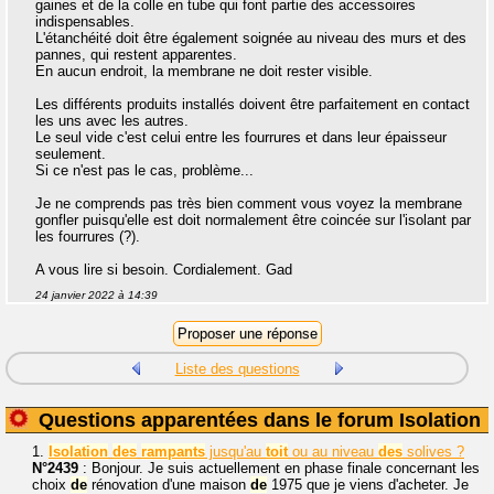
gaines et de la colle en tube qui font partie des accessoires
indispensables.
L'étanchéité doit être également soignée au niveau des murs et des
pannes, qui restent apparentes.
En aucun endroit, la membrane ne doit rester visible.
Les différents produits installés doivent être parfaitement en contact
les uns avec les autres.
Le seul vide c'est celui entre les fourrures et dans leur épaisseur
seulement.
Si ce n'est pas le cas, problème...
Je ne comprends pas très bien comment vous voyez la membrane
gonfler puisqu'elle est doit normalement être coincée sur l'isolant par
les fourrures (?).
A vous lire si besoin. Cordialement. Gad
24 janvier 2022 à 14:39
Liste des questions
Questions apparentées dans le forum Isolation
1.
Isolation
des
rampants
jusqu'au
toit
ou au niveau
des
solives ?
N°2439
: Bonjour. Je suis actuellement en phase finale concernant les
choix
de
rénovation d'une maison
de
1975 que je viens d'acheter. Je