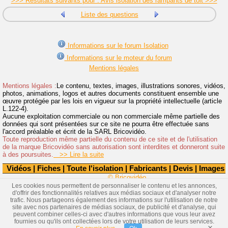
>>> Résultats suivants pour : Avis isolation des rampants de toit >>>
Liste des questions
Informations sur le forum Isolation
Informations sur le moteur du forum
Mentions légales
Mentions légales :
Le contenu, textes, images, illustrations sonores, vidéos,
photos, animations, logos et autres documents constituent ensemble une
œuvre protégée par les lois en vigueur sur la propriété intellectuelle (article
L.122-4).
Aucune exploitation commerciale ou non commerciale même partielle des
données qui sont présentées sur ce site ne pourra être effectuée sans
l'accord préalable et écrit de la SARL Bricovidéo.
Toute reproduction même partielle du contenu de ce site et de l'utilisation
de la marque Bricovidéo sans autorisation sont interdites et donneront suite
à des poursuites.
>> Lire la suite
Vidéos
|
Fiches
|
Toute l'isolation
|
Fabricants
|
Devis
|
Images
© Bricovidéo
Les cookies nous permettent de personnaliser le contenu et les annonces,
d'offrir des fonctionnalités relatives aux médias sociaux et d'analyser notre
trafic. Nous partageons également des informations sur l'utilisation de notre
site avec nos partenaires de médias sociaux, de publicité et d'analyse, qui
peuvent combiner celles-ci avec d'autres informations que vous leur avez
fournies ou qu'ils ont collectées lors de votre utilisation de leurs services.
×