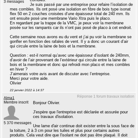
3 messages
Je suis passé par une entreprise pour refaire l’isolation de
mes combles. Ils ont posé une isolation en fibre de bois type isonat
flex 50 en 2 couches croisées d’une épaisseur total de 240 mm. Ils
ont ensuite posé une membrane Vario Xtra puis le placo.
En regardant par la trappe de la VMC, je peux voir la membrane
posée sur les rampants car ils n’ont pas posé de placo à cet endroit.
Cette semaine nous avons eu du vent et j’ai pu voir la membrane se
gonfler en fonction des rafales de vent. Il y a donc un courant d’air
qui circule entre la laine de bois et la membrane.
Question : est-il normal qu’avec une épaisseur d’isolant de 240mm,
d’avoir de l’air provenant de l’extérieur qui circule entre la laine de
bois et la membrane et donc qui refroidi mon placo et mes combles
en hiver ?
J’aimerais votre avis avant de discuter avec l’entreprise.
Merci pour votre aide.
Olivier
22 janvier 2022 à 14:37
Réponse 1 forum travaux isolation
Alma1
Membre inscrit
Bonjour Olivier.
J'espère que l'entreprise est déclarée et assurée pour
ces travaux d'isolation.
5 370 messages
Une lame d'air continue doit exister entre la sous face de
la toiture, 2 à 3 cm pour les tuiles et plus pour certains autres
produits. Cela veut dire que l'isolant ne doit pas être plaqué. Il doit