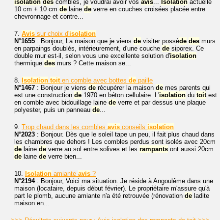
isolation
des
combles, je voudrai avoir vos
avis
...
Isolation
actuelle
10 cm + 10 cm
de
laine
de
verre en couches croisées placée entre
chevronnage et contre...
7.
Avis
sur choix d'
isolation
N°1655
: Bonjour, La maison que je viens
de
visiter possè
de
des
murs
en parpaings doublés, intérieurement, d'une couche
de
siporex. Ce
double mur est-il, selon vous une excellente solution d'
isolation
thermique
des
murs ? Cette maison se...
8.
Isolation
toit
en comble avec bottes
de
paille
N°1467
: Bonjour je viens
de
récupérer la maison
de
mes parents qui
est une construction
de
1970 en béton cellulaire. L'
isolation
du
toit
est
en comble avec bidouillage laine
de
verre et par dessus une plaque
polyester, puis un panneau
de
...
9.
Trop chaud dans les combles
avis
conseils
isolation
N°2023
: Bonjour. Dès que le soleil tape un peu, il fait plus chaud dans
les chambres que dehors ! Les combles perdus sont isolés avec 20cm
de
laine
de
verre au sol entre solives et les
rampants
ont aussi 20cm
de
laine
de
verre bien...
10.
Isolation
amiante
avis
?
N°2194
: Bonjour, Voici ma situation. Je réside à Angoulême dans une
maison (locataire, depuis début février). Le propriétaire m'assure qu'à
part le plomb, aucune amiante n'a été retrouvée (rénovation
de
ladite
maison en...