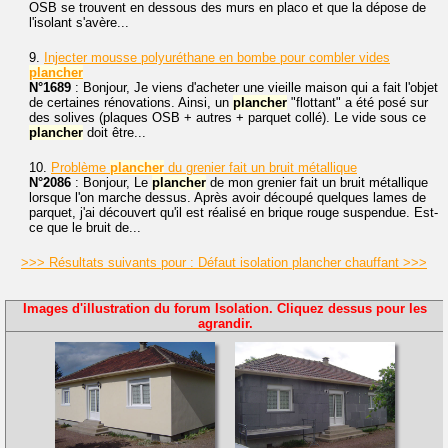
OSB se trouvent en dessous des murs en placo et que la dépose de
l'isolant s'avère...
9.
Injecter mousse polyuréthane en bombe pour combler vides
plancher
N°1689
: Bonjour, Je viens d'acheter une vieille maison qui a fait l'objet
de certaines rénovations. Ainsi, un
plancher
"flottant" a été posé sur
des solives (plaques OSB + autres + parquet collé). Le vide sous ce
plancher
doit être...
10.
Problème
plancher
du grenier fait un bruit métallique
N°2086
: Bonjour, Le
plancher
de mon grenier fait un bruit métallique
lorsque l'on marche dessus. Après avoir découpé quelques lames de
parquet, j'ai découvert qu'il est réalisé en brique rouge suspendue. Est-
ce que le bruit de...
>>> Résultats suivants pour : Défaut isolation plancher chauffant >>>
Images d'illustration du forum Isolation. Cliquez dessus pour les
agrandir.