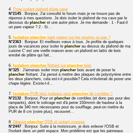
4.
Pose isolant plafond d'une cave
N°2145
: Bonjour, J'ai consulté le forum mais je ne trouve pas de
réponse à mes questions. Je dois isoler le plafond de ma cave par le
dessous du
plancher
et une autre pièce. Je me demande : 1 - Faut-il
un pare vapeur ? 2 - Si...
5.
Isolation
plancher
pare vapeur sur les poutres ou pas ?
N°2363
: Bonjour. Et meilleurs vœux à tous. Je profite de quelques
jours de vacances pour isoler le
plancher
au dessus du plafond de ma
cuisine C' est une vieille maison avec un plafond en lattis de bois
enrobé de plâtre qui fait...
6.
Isolation
plancher
flottant sur
plancher
bois
N°325
: J'aimerais isoler mon
plancher
bois avant de poser le
plancher
flottant. J'ai pensé à mettre des plaques de polystyrène entre
les deux planchers, cela est-t-il possible? Cela m'éviterait de poser une
chape légère. Existe-t-il...
7.
Isolation
PUR plus rouleaux pour
plancher
de combles ?
N°2132
: Bonjour, Pour un
plancher
de combles (et donc pas pour des
rampants), dont le solivage est d'à peine 150mmm de hauteur à la
place de 340 mm nécessaires pour du soufflage, peut-on mettre du
PUR de 8 cm (voire plus), recouvert...
8.
Dépose
plancher
OSB et isolant mousse
N°2447
: Bonjour. Suite à la moisissure, je dois enlever l'OSB et
l'isolant dans un petit espace. Mon problème est que les panneaux