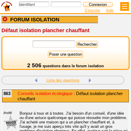
S'inscrire
Aide
FORUM ISOLATION
Défaut isolation plancher chauffant
2 506
questions dans le
forum isolation
Liste des questions
863
Conseils isolation écologique :
Défaut isolation plancher
chauffant
Invité
Bonjour à tous et à toutes. J'ai besoin d'un conseil, d'une idée
ou d'une astuce quelconque qui puisse résoudre mon problème.
J'ai acheté une maison qui a un plancher chauffant et, à
l'usage, je me suis aperçu très vite qu'il y avait un gros
problème d'isolation phonique. En effet, quelque soit la pièce où