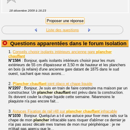
18 décembre 2009 à 16:23
Liste des questions
Questions apparentées dans le forum Isolation
1.
Conseils choisir isolants intérieurs ancienne gare
plancher
chauffant
N°1584
: Bonjour, quels isolants intérieurs choisir pour les murs
extérieurs de 55 cm d'épaisseur et 3,50 m de hauteur et les planchers
en bois (à refaire) d'une ancienne gare datant de 1875 dans le sud
ouest, sachant que nous avons...
2.
Plancher
chauffant
joint placo et chape liquide
N°2207
: Bonjour, Je suis en train de faire construire ma maison par un
constructeur. Un
plancher
chauffant
est prévu dans la construction.
Ils doivent couler la chape liquide cette semaine. Néanmoins le
plaquiste n'a pas encore fait...
3.
Astuces Fixation de rail r48 sur
plancher
chauffant
infracable
N°1030
: Bonjour. Quelqu'un a t-il une astuce pour fixer mes rails sur la
chape de mon
plancher
infracable sans risquer d'abîmer ce dernier je
n'ai pas assez décalé mes trames de mon mur périphérique : je ne
m'était pas aperçu que le...