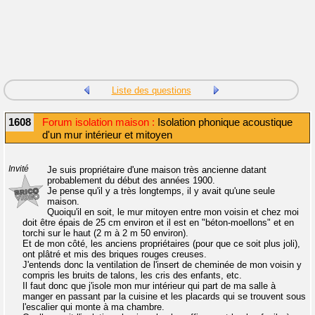
Liste des questions
1608
Forum isolation maison :
Isolation phonique acoustique
d'un mur intérieur et mitoyen
Invité
Je suis propriétaire d'une maison très ancienne datant
probablement du début des années 1900.
Je pense qu'il y a très longtemps, il y avait qu'une seule
maison.
Quoiqu'il en soit, le mur mitoyen entre mon voisin et chez moi
doit être épais de 25 cm environ et il est en "béton-moellons" et en
torchi sur le haut (2 m à 2 m 50 environ).
Et de mon côté, les anciens propriétaires (pour que ce soit plus joli),
ont plâtré et mis des briques rouges creuses.
J'entends donc la ventilation de l'insert de cheminée de mon voisin y
compris les bruits de talons, les cris des enfants, etc.
Il faut donc que j'isole mon mur intérieur qui part de ma salle à
manger en passant par la cuisine et les placards qui se trouvent sous
l'escalier qui monte à ma chambre.