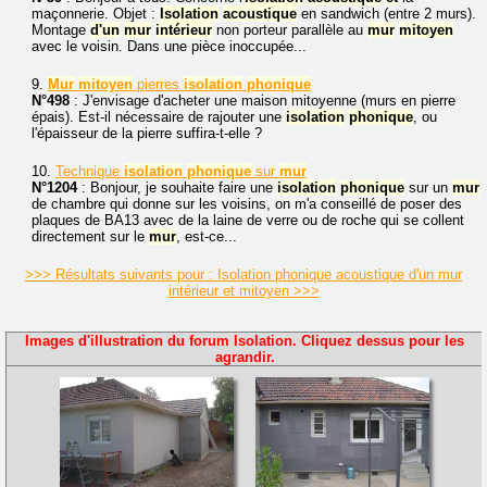
maçonnerie. Objet :
Isolation
acoustique
en sandwich (entre 2 murs).
Montage
d'un
mur
intérieur
non porteur parallèle au
mur
mitoyen
avec le voisin. Dans une pièce inoccupée...
9.
Mur
mitoyen
pierres
isolation
phonique
N°498
: J'envisage d'acheter une maison mitoyenne (murs en pierre
épais). Est-il nécessaire de rajouter une
isolation
phonique
, ou
l'épaisseur de la pierre suffira-t-elle ?
10.
Technique
isolation
phonique
sur
mur
N°1204
: Bonjour, je souhaite faire une
isolation
phonique
sur un
mur
de chambre qui donne sur les voisins, on m'a conseillé de poser des
plaques de BA13 avec de la laine de verre ou de roche qui se collent
directement sur le
mur
, est-ce...
>>> Résultats suivants pour : Isolation phonique acoustique d'un mur
intérieur et mitoyen >>>
Images d'illustration du forum Isolation. Cliquez dessus pour les
agrandir.