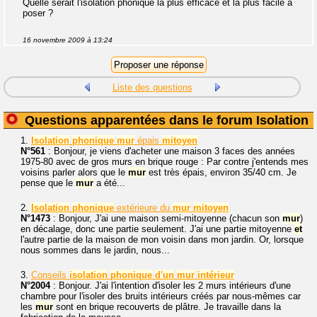
Quelle serait l'isolation phonique la plus efficace et la plus facile à
poser ?
16 novembre 2009 à 13:24
Liste des questions
Questions apparentées dans le forum Isolation
1.
Isolation
phonique
mur
épais
mitoyen
N°561
: Bonjour, je viens d'acheter une maison 3 faces des années
1975-80 avec de gros murs en brique rouge : Par contre j'entends mes
voisins parler alors que le
mur
est très épais, environ 35/40 cm. Je
pense que le
mur
a été...
2.
Isolation
phonique
extérieure du
mur
mitoyen
N°1473
: Bonjour, J'ai une maison semi-mitoyenne (chacun son
mur
)
en décalage, donc une partie seulement. J'ai une partie mitoyenne
et
l'autre partie de la maison de mon voisin dans mon jardin. Or, lorsque
nous sommes dans le jardin, nous...
3.
Conseils
isolation
phonique
d'un
mur
intérieur
N°2004
: Bonjour. J'ai l'intention d'isoler les 2 murs intérieurs d'une
chambre pour l'isoler des bruits intérieurs créés par nous-mêmes car
les
mur
sont en brique recouverts de plâtre. Je travaille dans la