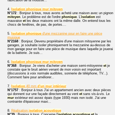
fabrication de la mousse...
4.
Isolation
phonique
mur
mitoyen
N°172
: Bonjour à tous, nous avons acheté une maison avec un pignon
mitoyen
. Le problème est de l'ordre
phonique
. L'
isolation
est
mauvaise
et
les deux maisons ont la même dalle. On entend tous les
chocs de fenêtres, de pas, de portes....
5.
Isolation
phonique
d'une mezzanine pour en faire une pièce
musique
N°2168
: Bonjour, Devenu propriétaire d'une maison mitoyenne par les
garages, je souhaite isoler phoniquement la mezzanine au-dessus de
mon garage pour en faire une pièce de musique dans laquelle je jouerai
de la batterie. Je suis...
6.
Isolation
phonique
mur
mitoyen
N°368
: Bonjour. Je viens d'acheter une maison semi-mitoyenne
et
je
constate que le bruit aérien venant de mon voisin est important
(discussions à voix normale audibles, sonnerie de téléphone, TV...).
Comment faire pour améliorer...
7.
Isolation
40 mm
d'un
mur
intérieur
N°1757
: Bonjour à tous J'ai un appartement ancien avec deux pièces
qui donnent sur une façade directement au vent
et
sans vis-à-vis. Le
mur
extérieur est assez épais (type 1930) mais non isolé. J'ai une
contrainte d'épaisseur maxi...
8.
Réalisation
isolation
acoustique
N°39
: Bonjour à tous. Concerne l'
isolation
acoustique
et
la