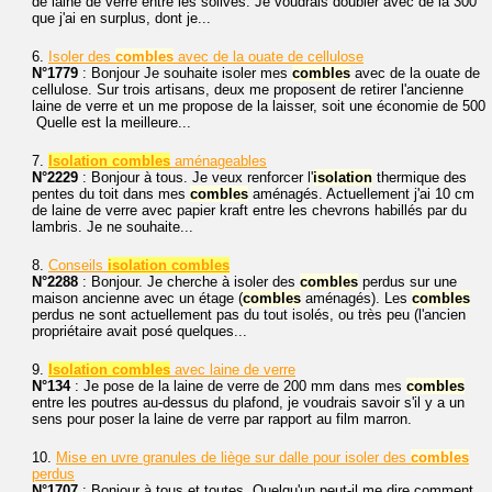
de laine de verre entre les solives. Je voudrais doubler avec de la 300
que j'ai en surplus, dont je...
6.
Isoler des
combles
avec de la ouate de cellulose
N°1779
: Bonjour Je souhaite isoler mes
combles
avec de la ouate de
cellulose. Sur trois artisans, deux me proposent de retirer l'ancienne
laine de verre et un me propose de la laisser, soit une économie de 500
 Quelle est la meilleure...
7.
Isolation combles
aménageables
N°2229
: Bonjour à tous. Je veux renforcer l'
isolation
thermique des
pentes du toit dans mes
combles
aménagés. Actuellement j'ai 10 cm
de laine de verre avec papier kraft entre les chevrons habillés par du
lambris. Je ne souhaite...
8.
Conseils
isolation combles
N°2288
: Bonjour. Je cherche à isoler des
combles
perdus sur une
maison ancienne avec un étage (
combles
aménagés). Les
combles
perdus ne sont actuellement pas du tout isolés, ou très peu (l'ancien
propriétaire avait posé quelques...
9.
Isolation combles
avec laine de verre
N°134
: Je pose de la laine de verre de 200 mm dans mes
combles
entre les poutres au-dessus du plafond, je voudrais savoir s'il y a un
sens pour poser la laine de verre par rapport au film marron.
10.
Mise en uvre granules de liège sur dalle pour isoler des
combles
perdus
N°1707
: Bonjour à tous et toutes, Quelqu'un peut-il me dire comment