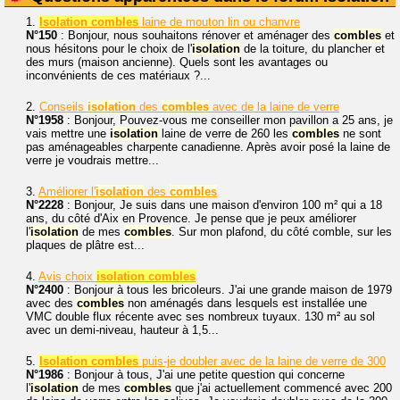
1.
Isolation combles
laine de mouton lin ou chanvre
N°150
: Bonjour, nous souhaitons rénover et aménager des
combles
et
nous hésitons pour le choix de l'
isolation
de la toiture, du plancher et
des murs (maison ancienne). Quels sont les avantages ou
inconvénients de ces matériaux ?...
2.
Conseils
isolation
des
combles
avec de la laine de verre
N°1958
: Bonjour, Pouvez-vous me conseiller mon pavillon a 25 ans, je
vais mettre une
isolation
laine de verre de 260 les
combles
ne sont
pas aménageables charpente canadienne. Après avoir posé la laine de
verre je voudrais mettre...
3.
Améliorer l'
isolation
des
combles
N°2228
: Bonjour, Je suis dans une maison d'environ 100 m² qui a 18
ans, du côté d'Aix en Provence. Je pense que je peux améliorer
l'
isolation
de mes
combles
. Sur mon plafond, du côté comble, sur les
plaques de plâtre est...
4.
Avis choix
isolation combles
N°2400
: Bonjour à tous les bricoleurs. J'ai une grande maison de 1979
avec des
combles
non aménagés dans lesquels est installée une
VMC double flux récente avec ses nombreux tuyaux. 130 m² au sol
avec un demi-niveau, hauteur à 1,5...
5.
Isolation combles
puis-je doubler avec de la laine de verre de 300
N°1986
: Bonjour à tous, J'ai une petite question qui concerne
l'
isolation
de mes
combles
que j'ai actuellement commencé avec 200