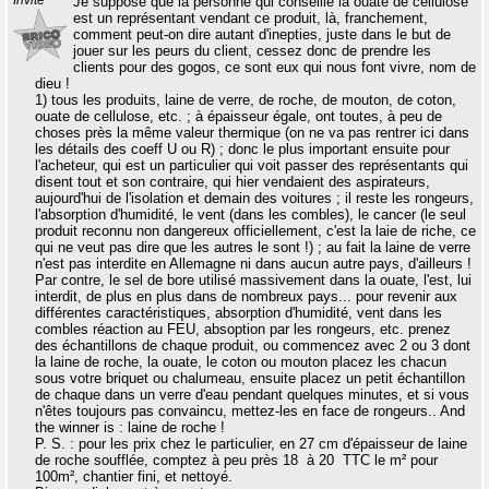
Invité
Je suppose que la personne qui conseille la ouate de cellulose
est un représentant vendant ce produit, là, franchement,
comment peut-on dire autant d'inepties, juste dans le but de
jouer sur les peurs du client, cessez donc de prendre les
clients pour des gogos, ce sont eux qui nous font vivre, nom de
dieu !
1) tous les produits, laine de verre, de roche, de mouton, de coton,
ouate de cellulose, etc. ; à épaisseur égale, ont toutes, à peu de
choses près la même valeur thermique (on ne va pas rentrer ici dans
les détails des coeff U ou R) ; donc le plus important ensuite pour
l'acheteur, qui est un particulier qui voit passer des représentants qui
disent tout et son contraire, qui hier vendaient des aspirateurs,
aujourd'hui de l'isolation et demain des voitures ; il reste les rongeurs,
l'absorption d'humidité, le vent (dans les combles), le cancer (le seul
produit reconnu non dangereux officiellement, c'est la laie de riche, ce
qui ne veut pas dire que les autres le sont !) ; au fait la laine de verre
n'est pas interdite en Allemagne ni dans aucun autre pays, d'ailleurs !
Par contre, le sel de bore utilisé massivement dans la ouate, l'est, lui
interdit, de plus en plus dans de nombreux pays... pour revenir aux
différentes caractéristiques, absorption d'humidité, vent dans les
combles réaction au FEU, absoption par les rongeurs, etc. prenez
des échantillons de chaque produit, ou commencez avec 2 ou 3 dont
la laine de roche, la ouate, le coton ou mouton placez les chacun
sous votre briquet ou chalumeau, ensuite placez un petit échantillon
de chaque dans un verre d'eau pendant quelques minutes, et si vous
n'êtes toujours pas convaincu, mettez-les en face de rongeurs.. And
the winner is : laine de roche !
P. S. : pour les prix chez le particulier, en 27 cm d'épaisseur de laine
de roche soufflée, comptez à peu près 18  à 20  TTC le m² pour
100m², chantier fini, et nettoyé.