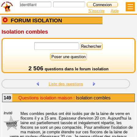
S'inscrire
Aide
FORUM ISOLATION
Isolation combles
2 506
questions dans le
forum isolation
Liste des questions
149
Questions isolation maison :
Isolation combles
Invité
Mes combles perdus ont été isolés par de la laine de verre en
flocons il y a 15 ans. Epaisseur d'environ 20 cm. Aujourd'hui la
laine est partiellement tassée et inégalement répartie, les
flocons se sont un peu compactés. Pour améliorer l'isolation de
ma maison, je compte étendre sur ces flocons de la laine de
verre en rouleau d'épaisseur 20 cm. Je pense utiliser des rouleaux