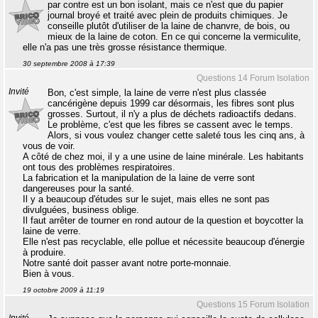
par contre est un bon isolant, mais ce n'est que du papier
journal broyé et traité avec plein de produits chimiques. Je
conseille plutôt d'utiliser de la laine de chanvre, de bois, ou
mieux de la laine de coton. En ce qui concerne la vermiculite,
elle n'a pas une très grosse résistance thermique.
30 septembre 2008 à 17:39
Questions 14 Forum Isolation
Invité
Bon, c'est simple, la laine de verre n'est plus classée
cancérigène depuis 1999 car désormais, les fibres sont plus
grosses. Surtout, il n'y a plus de déchets radioactifs dedans.
Le problème, c'est que les fibres se cassent avec le temps.
Alors, si vous voulez changer cette saleté tous les cinq ans, à
vous de voir.
A côté de chez moi, il y a une usine de laine minérale. Les habitants
ont tous des problèmes respiratoires.
La fabrication et la manipulation de la laine de verre sont
dangereuses pour la santé.
Il y a beaucoup d'études sur le sujet, mais elles ne sont pas
divulguées, business oblige.
Il faut arrêter de tourner en rond autour de la question et boycotter la
laine de verre.
Elle n'est pas recyclable, elle pollue et nécessite beaucoup d'énergie
à produire.
Notre santé doit passer avant notre porte-monnaie.
Bien à vous.
19 octobre 2009 à 11:19
Questions 15 Forum Isolation