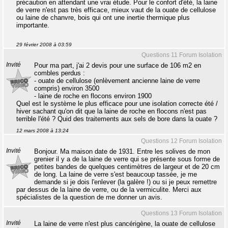
précaution en attendant une vrai étude. Pour le confort d'été, la laine
de verre n'est pas très efficace, mieux vaut de la ouate de cellulose
ou laine de chanvre, bois qui ont une inertie thermique plus
importante.
29 février 2008 à 03:59
Questions 11 Forum Isolation
Invité
Pour ma part, j'ai 2 devis pour une surface de 106 m2 en
combles perdus :
- ouate de cellulose (enlèvement ancienne laine de verre
compris) environ 3500 
- laine de roche en flocons environ 1900 
Quel est le système le plus efficace pour une isolation correcte été /
hiver sachant qu'on dit que la laine de roche en flocons n'est pas
terrible l'été ? Quid des traitements aux sels de bore dans la ouate ?
12 mars 2008 à 13:24
Questions 12 Forum Isolation
Invité
Bonjour. Ma maison date de 1931. Entre les solives de mon
grenier il y a de la laine de verre qui se présente sous forme de
petites bandes de quelques centimètres de largeur et de 20 cm
de long. La laine de verre s'est beaucoup tassée, je me
demande si je dois l'enlever (la galère !) ou si je peux remettre
par dessus de la laine de verre, ou de la vermiculite. Merci aux
spécialistes de la question de me donner un avis.
Questions 13 Forum Isolation
Invité
La laine de verre n'est plus cancérigène, la ouate de cellulose