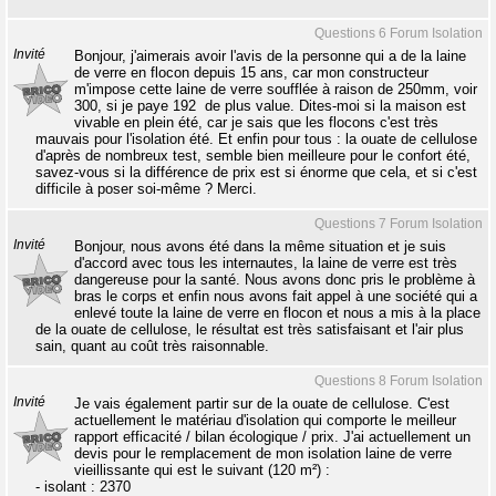
Questions 6 Forum Isolation
Invité
Bonjour, j'aimerais avoir l'avis de la personne qui a de la laine
de verre en flocon depuis 15 ans, car mon constructeur
m'impose cette laine de verre soufflée à raison de 250mm, voir
300, si je paye 192  de plus value. Dites-moi si la maison est
vivable en plein été, car je sais que les flocons c'est très
mauvais pour l'isolation été. Et enfin pour tous : la ouate de cellulose
d'après de nombreux test, semble bien meilleure pour le confort été,
savez-vous si la différence de prix est si énorme que cela, et si c'est
difficile à poser soi-même ? Merci.
Questions 7 Forum Isolation
Invité
Bonjour, nous avons été dans la même situation et je suis
d'accord avec tous les internautes, la laine de verre est très
dangereuse pour la santé. Nous avons donc pris le problème à
bras le corps et enfin nous avons fait appel à une société qui a
enlevé toute la laine de verre en flocon et nous a mis à la place
de la ouate de cellulose, le résultat est très satisfaisant et l'air plus
sain, quant au coût très raisonnable.
Questions 8 Forum Isolation
Invité
Je vais également partir sur de la ouate de cellulose. C'est
actuellement le matériau d'isolation qui comporte le meilleur
rapport efficacité / bilan écologique / prix. J'ai actuellement un
devis pour le remplacement de mon isolation laine de verre
vieillissante qui est le suivant (120 m²) :
- isolant : 2370 