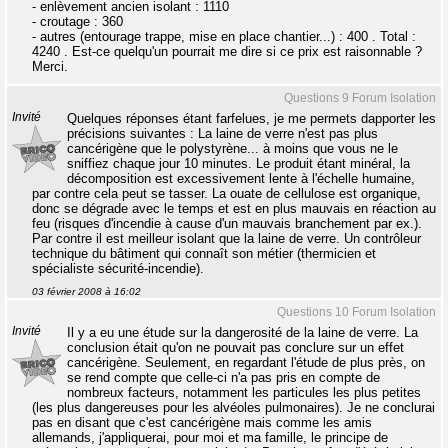
- enlèvement ancien isolant : 1110 
- croutage : 360 
- autres (entourage trappe, mise en place chantier...) : 400 . Total :
4240 . Est-ce quelqu'un pourrait me dire si ce prix est raisonnable ?
Merci.
Questions 9 Forum Isolation
Invité
Quelques réponses étant farfelues, je me permets dapporter les
précisions suivantes : La laine de verre n'est pas plus
cancérigène que le polystyrène... à moins que vous ne le
sniffiez chaque jour 10 minutes. Le produit étant minéral, la
décomposition est excessivement lente à l'échelle humaine,
par contre cela peut se tasser. La ouate de cellulose est organique,
donc se dégrade avec le temps et est en plus mauvais en réaction au
feu (risques d'incendie à cause d'un mauvais branchement par ex.).
Par contre il est meilleur isolant que la laine de verre. Un contrôleur
technique du bâtiment qui connaît son métier (thermicien et
spécialiste sécurité-incendie).
03 février 2008 à 16:02
Questions 10 Forum Isolation
Invité
Il y a eu une étude sur la dangerosité de la laine de verre. La
conclusion était qu'on ne pouvait pas conclure sur un effet
cancérigène. Seulement, en regardant l'étude de plus près, on
se rend compte que celle-ci n'a pas pris en compte de
nombreux facteurs, notamment les particules les plus petites
(les plus dangereuses pour les alvéoles pulmonaires). Je ne conclurai
pas en disant que c'est cancérigène mais comme les amis
allemands, j'appliquerai, pour moi et ma famille, le principe de