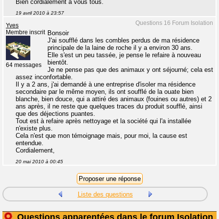
Bien cordialement à vous tous.
19 avril 2010 à 23:57
Questions 16 Forum Isolation
Yves
Membre inscrit
Bonsoir
J'ai soufflé dans les combles perdus de ma résidence
principale de la laine de roche il y a environ 30 ans.
Elle s'est un peu tassée, je pense le refaire à nouveau
bientôt.
64 messages
Je ne pense pas que des animaux y ont séjourné; cela est
assez inconfortable.
Il y a 2 ans, j'ai demandé à une entreprise d'isoler ma résidence
secondaire par le même moyen, ils ont soufflé de la ouate bien
blanche, bien douce, qui a attiré des animaux (fouines ou autres) et 2
ans après, il ne reste que quelques traces du produit soufflé, ainsi
que des déjections puantes.
Tout est à refaire après nettoyage et la société qui l'a installée
n'existe plus.
Cela n'est que mon témoignage mais, pour moi, la cause est
entendue.
Cordialement,
20 mai 2010 à 00:45
Liste des questions
Questions apparentées dans le forum Isolation