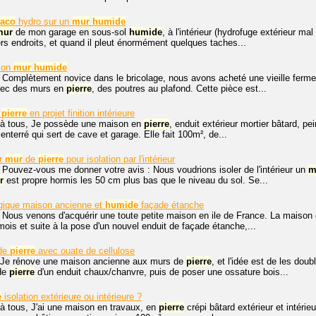
laco
hydro sur un
mur
humide
mur
de mon garage en sous-sol
humide
, à l'intérieur (hydrofuge extérieur mal
ers endroits, et quand il pleut énormément quelques taches...
tion
mur
humide
, Complètement novice dans le bricolage, nous avons acheté une vieille ferm
vec des murs en
pierre
, des poutres au plafond. Cette pièce est...
n
pierre
en projet finition intérieure
 à tous, Je possède une maison en
pierre
, enduit extérieur mortier bâtard, pe
nterré qui sert de cave et garage. Elle fait 100m², de...
r
mur
de
pierre
pour isolation par l'intérieur
 Pouvez-vous me donner votre avis : Nous voudrions isoler de l'intérieur un
m
r
est propre hormis les 50 cm plus bas que le niveau du sol. Se...
ogique maison ancienne et
humide
façade étanche
 Nous venons d'acquérir une toute petite maison en ile de France. La maison 
mois et suite à la pose d'un nouvel enduit de façade étanche,...
de
pierre
avec ouate de cellulose
 Je rénove une maison ancienne aux murs de
pierre
, et l'idée est de les dou
 de
pierre
d'un enduit chaux/chanvre, puis de poser une ossature bois...
e
isolation extérieure ou intérieure ?
à tous, J'ai une maison en travaux, en
pierre
crépi bâtard extérieur et intéri