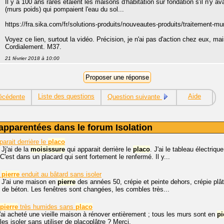
Il y a 100 ans rares étaient les maisons d'habitation sur fondation s'il n'y a
(murs poids) qui pompaient l'eau du sol...
https://fra.sika.com/fr/solutions-produits/nouveautes-produits/traitement-m
Voyez ce lien, surtout la vidéo. Précision, je n'ai pas d'action chez eux, ma
Cordialement. M37.
21 février 2018 à 10:00
Liste des questions
Aide
écédente
Question suivante
apparentées dans le forum Isolation
arait derrière le
placo
 Jj'ai de la
moisissure
qui apparait derrière le
placo
. J'ai le tableau électriqu
 C'est dans un placard qui sent fortement le renfermé. Il y...
pierre
enduit au bâtard sans isoler
. J'ai une maison en
pierre
des années 50, crépie et peinte dehors, crépie plâ
e de béton. Les fenêtres sont changées, les combles très...
pierre
très humides sans
placo
j'ai acheté une vieille maison à rénover entièrement ; tous les murs sont en
pi
es isoler sans utiliser de placoplâtre ? Merci.