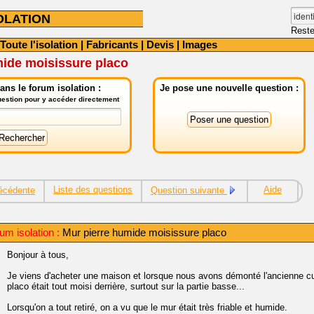
OLATION
Reste
Toute l'isolation
|
Fabricants
|
Devis
|
Images
mide moisissure placo
ns le forum isolation :
Je pose une nouvelle question :
question pour y accéder directement
Liste des questions
Aide
écédente
Question suivante
um isolation :
Mur pierre humide moisissure placo
Bonjour à tous,
Je viens d'acheter une maison et lorsque nous avons démonté l'ancienne 
placo était tout moisi derrière, surtout sur la partie basse...
Lorsqu'on a tout retiré, on a vu que le mur était très friable et humide.