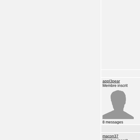
appl3pear
Membre inscrit
8 messages
maçon37