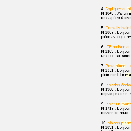
4.
Appliquer du
p
N°1845
: J'ai un
de salpêtre à div
5.
Conseils isola
N°2067
: Bonjour
pièce aveugle, a
6.
ITE maison e
N°2105
: Bonjour
un sous-sol semi e
7.
Pose
placo
su
N°2331
: Bonjour.
plein nord. Le
mu
8.
Isolation écol
N°1968
: Bonjour,
depuis plusieurs 
9.
Isoler un
mur
N°1717
: Bonjour
couvrir les murs
10.
Maison
pierr
N°2091
: Bonjour 