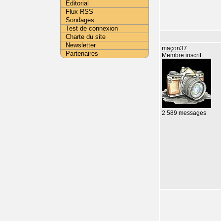
Editorial
Flux RSS
Sondages
Test de connexion
Charte du site
Newsletter
maçon37
Partenaires
Membre inscrit
2 589 messages