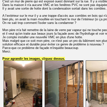
C'est un mur de pierre qui est exposé ouest donnant sur la rue. Il y a visibl
Dans la maison il n'a aucune VMC et les fenêtres PVC ne sont pas équipées 
Il y avait une sortie de hotte dont la condensation sortait dans les combles.
A l’extérieur sur le mur il y a une trappe d'accès aux combles en bois qui n'a p
bien plu, on avait la main mouillée en touchant le mur de l’intérieur (si ça pr
On ne sait trop comment l'isoler sans la condamner ?
Mon père m'a fait remettre de la laine de verre par vapeur qui ne touche pas
et il veut qu'on traite aux beaux jours la façade avec de l'hydrofuge et voir 
Je compte installer une nouvelle VMC en plus d'une hotte.
Mais malgré que ce soit mon père, ce n'est pas un pro du bâtiment non plus, 
solution efficace et durable pour éviter ce genre de problème à nouveau ?
Parce-que ce problème de façade m'inquiète beaucoup.
Merci.
Pour agrandir les images, cliquez dessus.