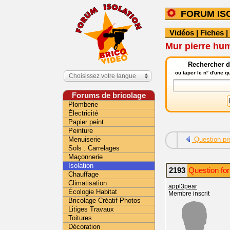
FORUM IS
Vidéos
|
Fiches
|
Mur pierre hu
Rechercher da
ou taper le n° d'une 
Choisissez votre langue
Forums de bricolage
Plomberie
Électricité
Papier peint
Peinture
Menuiserie
Question pr
Sols . Carrelages
Maçonnerie
Isolation
2193
Question for
Chauffage
Climatisation
appl3pear
Écologie Habitat
Membre inscrit
Bricolage Créatif Photos
Litiges Travaux
Toitures
Décoration