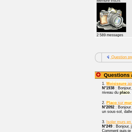
Membre inscrit
2 589 messages
Question pr
Questions 
1.
Moisissure
app
N°1938
: Bonjour,
niveau du
placo
.
2.
Placo
sur
mur
N°2092
: Bonjour
un sous-sol, dall
3.
Isoler murs en
N°249
: Bonjour, 
Comment puis-je l