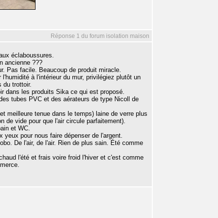
Réponse 1 du forum isolation maison
 aux éclaboussures.
son ancienne ???
mur. Pas facile. Beaucoup de produit miracle.
'humidité à l'intérieur du mur, privilégiez plutôt un
du trottoir.
 dans les produits Sika ce qui est proposé.
 des tubes PVC et des aérateurs de type Nicoll de
t meilleure tenue dans le temps) laine de verre plus
 de vide pour que l'air circule parfaitement).
bain et WC.
x yeux pour nous faire dépenser de l'argent.
bo. De l'air, de l'air. Rien de plus sain. Été comme
aud l'été et frais voire froid l'hiver et c'est comme
mmerce.