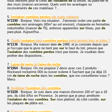
nous hésitons pour le choix
de
l'
isolation
de
la toiture, du plancher et
des murs (maison ancienne). Quels sont les avantages ou
inconvénients
de
ces matériaux ?...
5.
Isolation
combles
perdus
par ouate cellulose
N°2190
: Bonjour, Voici ma situation : J'aimerais isoler une partie
de
combles
non aménagés (40m² au sol environ), charpente en fermettes
industrielles (maison
de
76), ardoises apparentes
sur
liteau, pas
de
pare-pluie. Aujourd'hui...
6.
Quelle
isolation
pour
combles
perdus
entre lambris bois et tuiles ?
N°2136
: Bonjour, Ma maison date
de
1988, et je constate depuis que
je l'occupe que le givre ne tient pas
sur
le haut du toit, preuve que
l'
isolation
des
combles
perdus
n'est pas bonne. Je voudrais donc
profiter des dispositions...
7.
Laine
de
verre
ou
laine
de
roche
N°2264
: Bonjour. On me propose 2 devis avec ces 2 produits :
Rockwool rockprime 004 ou isover isolene 4 Sachant que j'ai déjà 15
cm
de
laine
de
roche
dans les
combles
, que me conseilleriez-vous ?
Merci.
8.
Améliorer l'
isolation
des
combles
N°2228
: Bonjour, Je suis dans une maison d'environ 100 m² qui a 18
ans, du côté d'Aix en Provence. Je pense que je peux améliorer
l'
isolation
de
mes
combles
.
Sur
mon plafond, du côté comble,
sur
les plaques
de
plâtre est...
9.
Conseils
isolation
combles