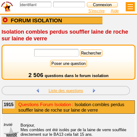
S'inscrire
Aide
FORUM ISOLATION
Isolation combles perdus souffler laine de roche
sur laine de verre
2 506
questions dans le
forum isolation
Liste des questions
1915
Questions Forum Isolation :
Isolation combles perdus
souffler laine de roche sur laine de verre
Invité
Bonjour,
Mes combles ont été isolés par de la laine de verre soufflée
directement sur le BA13 cela fait 15 ans.