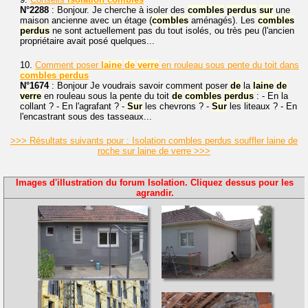
N°2288
: Bonjour. Je cherche à isoler des
combles
perdus
sur
une
maison ancienne avec un étage (
combles
aménagés). Les
combles
perdus
ne sont actuellement pas du tout isolés, ou très peu (l'ancien
propriétaire avait posé quelques...
10.
Comment poser
laine
de
verre
en rouleau sous pente du toit dans
combles
perdus
N°1674
: Bonjour Je voudrais savoir comment poser
de
la
laine
de
verre
en rouleau sous la pente du toit
de
combles
perdus
: - En la
collant ? - En l'agrafant ? -
Sur
les chevrons ? -
Sur
les liteaux ? - En
l'encastrant sous des tasseaux...
>>> Résultats suivants pour : Isolation combles perdus souffler laine de
roche sur laine de verre >>>
Images d'illustration du forum Isolation. Cliquez dessus pour les
agrandir.