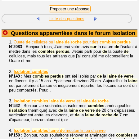
Liste des questions
Questions apparentées dans le forum Isolation
1.
Ouate
de
cellulose ou
laine
de
roche
pour des
combles
perdus
N°2083
: Bonjour à tous, J'aimerai votre avis
sur
la nature
de
l'isolant à
mettre dans les
combles
perdus
. J'étais parti pour
de
la ouate
de
cellulose, mais tous les artisans que j'ai consulté me déconseillent la
Ouate et me...
2.
Isolation
combles
N°149
: Mes
combles
perdus
ont été isolés par
de
la
laine
de
verre
en flocons il y a 15 ans. Epaisseur d'environ 20 cm. Aujourd'hui la
laine
est partiellement tassée et inégalement répartie, les flocons se sont un
peu compactés. Pour...
3.
Isolation
combles
laine
de
verre
et
laine
de
roche
N°532
: Bonjour. Je souhaiterais isoler mes
combles
aménageables
(
isolation
thermique) avec
de
la
laine
de
verre
de
20 cm d'épaisseur,
verticalement entre les chevrons, et
de
la
laine
de
roche
de
7 cm
d'épaisseur, horizontalement (par...
4.
Isolation
combles
laine
de
mouton lin ou chanvre
N°150
: Bonjour, nous souhaitons rénover et aménager des
combles
et