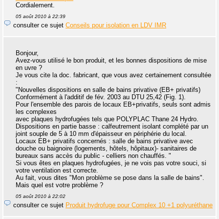
Cordialement.
05 août 2010 à 22:39
consulter ce sujet
Conseils pour isolation en LDV IMR
Bonjour,
Avez-vous utilisé le bon produit, et les bonnes dispositions de mise
en uvre ?
Je vous cite la doc. fabricant, que vous avez certainement consultée
:
"Nouvelles dispositions en salle de bains privative (EB+ privatifs)
Conformément à l'additif de fév. 2003 au DTU 25,42 (Fig. 1).
Pour l'ensemble des parois de locaux EB+privatifs, seuls sont admis
les complexes
avec plaques hydrofugées tels que POLYPLAC Thane 24 Hydro.
Dispositions en partie basse : calfeutrement isolant complété par un
joint souple de 5 à 10 mm d'épaisseur en périphérie du local.
Locaux EB+ privatifs concernés : salle de bains privative avec
douche ou baignoire (logements, hôtels, hôpitaux)- sanitaires de
bureaux sans accès du public - celliers non chauffés. "
Si vous êtes en plaques hydrofugées, je ne vois pas votre souci, si
votre ventilation est correcte.
Au fait, vous dites "Mon problème se pose dans la salle de bains".
Mais quel est votre problème ?
05 août 2010 à 22:02
consulter ce sujet
Produit hydrofuge pour Complex 10 +1 polyuréthane