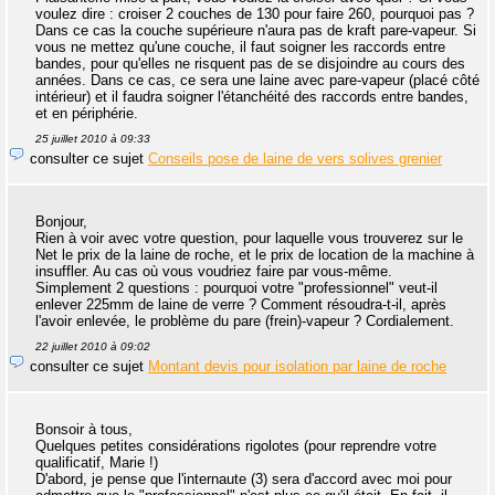
voulez dire : croiser 2 couches de 130 pour faire 260, pourquoi pas ?
Dans ce cas la couche supérieure n'aura pas de kraft pare-vapeur. Si
vous ne mettez qu'une couche, il faut soigner les raccords entre
bandes, pour qu'elles ne risquent pas de se disjoindre au cours des
années. Dans ce cas, ce sera une laine avec pare-vapeur (placé côté
intérieur) et il faudra soigner l'étanchéité des raccords entre bandes,
et en périphérie.
25 juillet 2010 à 09:33
consulter ce sujet
Conseils pose de laine de vers solives grenier
Bonjour,
Rien à voir avec votre question, pour laquelle vous trouverez sur le
Net le prix de la laine de roche, et le prix de location de la machine à
insuffler. Au cas où vous voudriez faire par vous-même.
Simplement 2 questions : pourquoi votre "professionnel" veut-il
enlever 225mm de laine de verre ? Comment résoudra-t-il, après
l'avoir enlevée, le problème du pare (frein)-vapeur ? Cordialement.
22 juillet 2010 à 09:02
consulter ce sujet
Montant devis pour isolation par laine de roche
Bonsoir à tous,
Quelques petites considérations rigolotes (pour reprendre votre
qualificatif, Marie !)
D'abord, je pense que l'internaute (3) sera d'accord avec moi pour