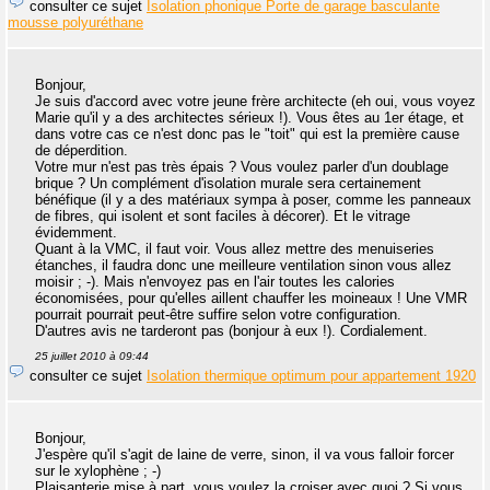
consulter ce sujet
Isolation phonique Porte de garage basculante
mousse polyuréthane
Bonjour,
Je suis d'accord avec votre jeune frère architecte (eh oui, vous voyez
Marie qu'il y a des architectes sérieux !). Vous êtes au 1er étage, et
dans votre cas ce n'est donc pas le "toit" qui est la première cause
de déperdition.
Votre mur n'est pas très épais ? Vous voulez parler d'un doublage
brique ? Un complément d'isolation murale sera certainement
bénéfique (il y a des matériaux sympa à poser, comme les panneaux
de fibres, qui isolent et sont faciles à décorer). Et le vitrage
évidemment.
Quant à la VMC, il faut voir. Vous allez mettre des menuiseries
étanches, il faudra donc une meilleure ventilation sinon vous allez
moisir ; -). Mais n'envoyez pas en l'air toutes les calories
économisées, pour qu'elles aillent chauffer les moineaux ! Une VMR
pourrait pourrait peut-être suffire selon votre configuration.
D'autres avis ne tarderont pas (bonjour à eux !). Cordialement.
25 juillet 2010 à 09:44
consulter ce sujet
Isolation thermique optimum pour appartement 1920
Bonjour,
J'espère qu'il s'agit de laine de verre, sinon, il va vous falloir forcer
sur le xylophène ; -)
Plaisanterie mise à part, vous voulez la croiser avec quoi ? Si vous