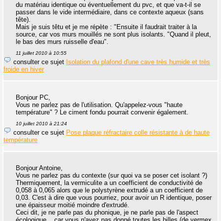
du matériau identique ou éventuellement du pvc, et que va-t-il se
passer dans le vide intermédiaire, dans ce contexte aqueux (sans
tête).
Mais je suis têtu et je me répète : "Ensuite il faudrait traiter à la
source, car vos murs mouillés ne sont plus isolants. "Quand il pleut,
le bas des murs ruisselle d'eau".
11 juillet 2010 à 10:55
consulter ce sujet
Isolation du plafond d'une cave très humide et très
froide en hiver
Bonjour PC,
Vous ne parlez pas de l'utilisation. Qu'appelez-vous "haute
température" ? Le ciment fondu pourrait convenir également.
10 juillet 2010 à 21:24
consulter ce sujet
Pose plaque réfractaire colle résistante à de haute
température
Bonjour Antoine,
Vous ne parlez pas du contexte (sur quoi va se poser cet isolant ?)
Thermiquement, la vermiculite a un coefficient de conductivité de
0,058 à 0,065 alors que le polystyrène extrudé a un coefficient de
0,03. C'est à dire que vous pourriez, pour avoir un R identique, poser
une épaisseur moitié moindre d'extrudé.
Ceci dit, je ne parle pas du phonique, je ne parle pas de l'aspect
écologique... car vous n'avez pas donné toutes les billes (de vermex