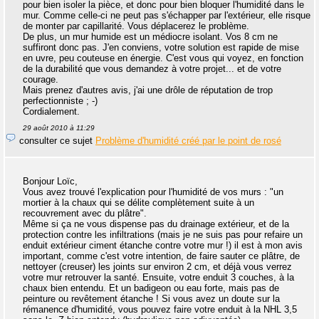
pour bien isoler la pièce, et donc pour bien bloquer l'humidité dans le
mur. Comme celle-ci ne peut pas s'échapper par l'extérieur, elle risque
de monter par capillarité. Vous déplacerez le problème.
De plus, un mur humide est un médiocre isolant. Vos 8 cm ne
suffiront donc pas. J'en conviens, votre solution est rapide de mise
en uvre, peu couteuse en énergie. C'est vous qui voyez, en fonction
de la durabilité que vous demandez à votre projet... et de votre
courage.
Mais prenez d'autres avis, j'ai une drôle de réputation de trop
perfectionniste ; -)
Cordialement.
29 août 2010 à 11:29
consulter ce sujet
Problème d'humidité créé par le point de rosé
Bonjour Loïc,
Vous avez trouvé l'explication pour l'humidité de vos murs : "un
mortier à la chaux qui se délite complètement suite à un
recouvrement avec du plâtre".
Même si ça ne vous dispense pas du drainage extérieur, et de la
protection contre les infiltrations (mais je ne suis pas pour refaire un
enduit extérieur ciment étanche contre votre mur !) il est à mon avis
important, comme c'est votre intention, de faire sauter ce plâtre, de
nettoyer (creuser) les joints sur environ 2 cm, et déjà vous verrez
votre mur retrouver la santé. Ensuite, votre enduit 3 couches, à la
chaux bien entendu. Et un badigeon ou eau forte, mais pas de
peinture ou revêtement étanche ! Si vous avez un doute sur la
rémanence d'humidité, vous pouvez faire votre enduit à la NHL 3,5