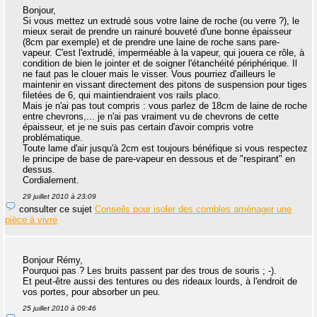
Bonjour,
Si vous mettez un extrudé sous votre laine de roche (ou verre ?), le
mieux serait de prendre un rainuré bouveté d'une bonne épaisseur
(8cm par exemple) et de prendre une laine de roche sans pare-
vapeur. C'est l'extrudé, imperméable à la vapeur, qui jouera ce rôle, à
condition de bien le jointer et de soigner l'étanchéité périphérique. Il
ne faut pas le clouer mais le visser. Vous pourriez d'ailleurs le
maintenir en vissant directement des pitons de suspension pour tiges
filetées de 6, qui maintiendraient vos rails placo.
Mais je n'ai pas tout compris : vous parlez de 18cm de laine de roche
entre chevrons,... je n'ai pas vraiment vu de chevrons de cette
épaisseur, et je ne suis pas certain d'avoir compris votre
problématique.
Toute lame d'air jusqu'à 2cm est toujours bénéfique si vous respectez
le principe de base de pare-vapeur en dessous et de "respirant" en
dessus.
Cordialement.
29 juillet 2010 à 23:09
consulter ce sujet
Conseils pour isoler des combles aménager une
pièce à vivre
Bonjour Rémy,
Pourquoi pas ? Les bruits passent par des trous de souris ; -).
Et peut-être aussi des tentures ou des rideaux lourds, à l'endroit de
vos portes, pour absorber un peu.
25 juillet 2010 à 09:46