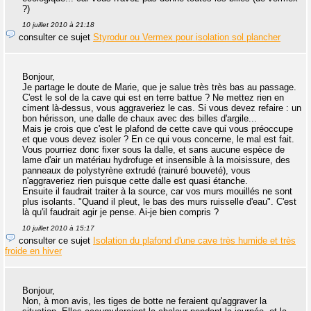
?)
10 juillet 2010 à 21:18
consulter ce sujet
Styrodur ou Vermex pour isolation sol plancher
Bonjour,
Je partage le doute de Marie, que je salue très très bas au passage.
C'est le sol de la cave qui est en terre battue ? Ne mettez rien en
ciment là-dessus, vous aggraveriez le cas. Si vous devez refaire : un
bon hérisson, une dalle de chaux avec des billes d'argile...
Mais je crois que c'est le plafond de cette cave qui vous préoccupe
et que vous devez isoler ? En ce qui vous concerne, le mal est fait.
Vous pourriez donc fixer sous la dalle, et sans aucune espèce de
lame d'air un matériau hydrofuge et insensible à la moisissure, des
panneaux de polystyrène extrudé (rainuré bouveté), vous
n'aggraveriez rien puisque cette dalle est quasi étanche.
Ensuite il faudrait traiter à la source, car vos murs mouillés ne sont
plus isolants. "Quand il pleut, le bas des murs ruisselle d'eau". C'est
là qu'il faudrait agir je pense. Ai-je bien compris ?
10 juillet 2010 à 15:17
consulter ce sujet
Isolation du plafond d'une cave très humide et très
froide en hiver
Bonjour,
Non, à mon avis, les tiges de botte ne feraient qu'aggraver la