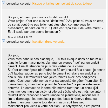
consulter ce sujet
Risque entailles sur isolant de sous toiture
Bonjour, et merci pour votre clin d'il positif !
Votre projet, c'est une cuisine "définitive" ? Au point où vous en êtes,
ce serait peut-être pas tellement plus cher, comme vous le
pressentez, de faire du "dur". Quelle est l'épaisseur de votre muret ?
Est-il assis sur une bonne fondation ?
29 août 2010 à 11:55
consulter ce sujet
Isolation d'une véranda
Bonjour,
Vous êtes dans le cas classique, 100 fois évoqué dans ce forum ou
dans le forum maçonnerie, d'un mur en pierres "tué" par un enduit
ciment. Une illustration de plus des vertus de la chaux.
Si c'est un mur épais (de l'ordre de 50 cm) hourdi à la chaux, je pense
qu'il faudrait piquer au perfo tout le ciment et refaire un enduit à la
chaux. Vous retrouveriez vos jolies teintes avec des badigeons +
ocres. Ceci pour redonner au mur sa capacité de gérer l'humidité. En
même temps, il faudrait si possible "assécher" la partie extérieure
enterrée. Le contact de la terre elle-même n'est pas un ennui (j'ai
chez moi des murs en pisé), si elle est sèche elle est très isolante ! Il
faudrait donc renoncer à votre rangée de plantations, repousser la
limite d'arrosage, les remplacer par des bacs à réserve d'eau ou
autres... en gros, que le tour de la maison soit très sec.
Maintenant j'en viens à votre solution. Le polystyrène, c'est parfait