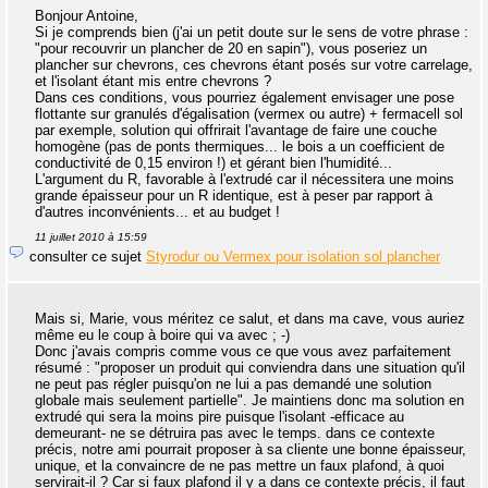
Bonjour Antoine,
Si je comprends bien (j'ai un petit doute sur le sens de votre phrase :
"pour recouvrir un plancher de 20 en sapin"), vous poseriez un
plancher sur chevrons, ces chevrons étant posés sur votre carrelage,
et l'isolant étant mis entre chevrons ?
Dans ces conditions, vous pourriez également envisager une pose
flottante sur granulés d'égalisation (vermex ou autre) + fermacell sol
par exemple, solution qui offrirait l'avantage de faire une couche
homogène (pas de ponts thermiques... le bois a un coefficient de
conductivité de 0,15 environ !) et gérant bien l'humidité...
L'argument du R, favorable à l'extrudé car il nécessitera une moins
grande épaisseur pour un R identique, est à peser par rapport à
d'autres inconvénients... et au budget !
11 juillet 2010 à 15:59
consulter ce sujet
Styrodur ou Vermex pour isolation sol plancher
Mais si, Marie, vous méritez ce salut, et dans ma cave, vous auriez
même eu le coup à boire qui va avec ; -)
Donc j'avais compris comme vous ce que vous avez parfaitement
résumé : "proposer un produit qui conviendra dans une situation qu'il
ne peut pas régler puisqu'on ne lui a pas demandé une solution
globale mais seulement partielle". Je maintiens donc ma solution en
extrudé qui sera la moins pire puisque l'isolant -efficace au
demeurant- ne se détruira pas avec le temps. dans ce contexte
précis, notre ami pourrait proposer à sa cliente une bonne épaisseur,
unique, et la convaincre de ne pas mettre un faux plafond, à quoi
servirait-il ? Car si faux plafond il y a dans ce contexte précis, il faut