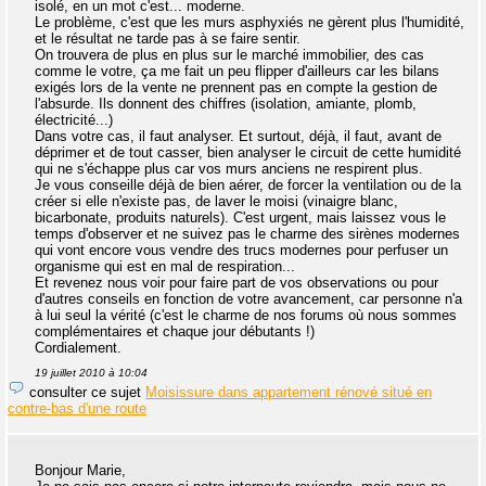
isolé, en un mot c'est... moderne.
Le problème, c'est que les murs asphyxiés ne gèrent plus l'humidité,
et le résultat ne tarde pas à se faire sentir.
On trouvera de plus en plus sur le marché immobilier, des cas
comme le votre, ça me fait un peu flipper d'ailleurs car les bilans
exigés lors de la vente ne prennent pas en compte la gestion de
l'absurde. Ils donnent des chiffres (isolation, amiante, plomb,
électricité...)
Dans votre cas, il faut analyser. Et surtout, déjà, il faut, avant de
déprimer et de tout casser, bien analyser le circuit de cette humidité
qui ne s'échappe plus car vos murs anciens ne respirent plus.
Je vous conseille déjà de bien aérer, de forcer la ventilation ou de la
créer si elle n'existe pas, de laver le moisi (vinaigre blanc,
bicarbonate, produits naturels). C'est urgent, mais laissez vous le
temps d'observer et ne suivez pas le charme des sirènes modernes
qui vont encore vous vendre des trucs modernes pour perfuser un
organisme qui est en mal de respiration...
Et revenez nous voir pour faire part de vos observations ou pour
d'autres conseils en fonction de votre avancement, car personne n'a
à lui seul la vérité (c'est le charme de nos forums où nous sommes
complémentaires et chaque jour débutants !)
Cordialement.
19 juillet 2010 à 10:04
consulter ce sujet
Moisissure dans appartement rénové situé en
contre-bas d'une route
Bonjour Marie,