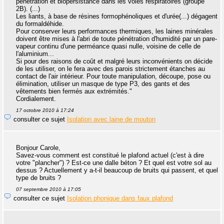
pénétration et biopersistance dans les voies respiratoires (groupe
2B). (...)
Les liants, à base de résines formophénoliques et d'urée(...) dégagent
du formaldéhide.
Pour conserver leurs performances thermiques, les laines minérales
doivent être mises à l'abri de toute pénétration d'humidité par un pare-
vapeur continu d'une perméance quasi nulle, voisine de celle de
l'aluminium...
Si pour des raisons de coût et malgré leurs inconvénients on décide
de les utiliser, on le fera avec des parois strictement étanches au
contact de l'air intérieur. Pour toute manipulation, découpe, pose ou
élimination, utiliser un masque de type P3, des gants et des
vêtements bien fermés aux extrémités."
Cordialement.
17 octobre 2010 à 17:24
consulter ce sujet
Isolation avec laine de mouton
Bonjour Carole,
Savez-vous comment est constitué le plafond actuel (c'est à dire
votre "plancher") ? Est-ce une dalle béton ? Et quel est votre sol au
dessus ? Actuellement y a-t-il beaucoup de bruits qui passent, et quel
type de bruits ?
07 septembre 2010 à 17:05
consulter ce sujet
Isolation phonique dans faux plafond