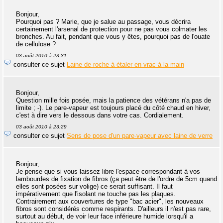
Bonjour,
Pourquoi pas ? Marie, que je salue au passage, vous décrira
certainement l'arsenal de protection pour ne pas vous colmater les
bronches. Au fait, pendant que vous y êtes, pourquoi pas de l'ouate
de cellulose ?
03 août 2010 à 23:31
consulter ce sujet
Laine de roche à étaler en vrac à la main
Bonjour,
Question mille fois posée, mais la patience des vétérans n'a pas de
limite ; -). Le pare-vapeur est toujours placé du côté chaud en hiver,
c'est à dire vers le dessous dans votre cas. Cordialement.
03 août 2010 à 23:29
consulter ce sujet
Sens de pose d'un pare-vapeur avec laine de verre
Bonjour,
Je pense que si vous laissez libre l'espace correspondant à vos
lambourdes de fixation de fibros (ça peut être de l'ordre de 5cm quand
elles sont posées sur volige) ce serait suffisant. Il faut
impérativement que l'isolant ne touche pas les plaques.
Contrairement aux couvertures de type "bac acier", les nouveaux
fibros sont considérés comme respirants. D'ailleurs il n'est pas rare,
surtout au début, de voir leur face inférieure humide lorsqu'il a