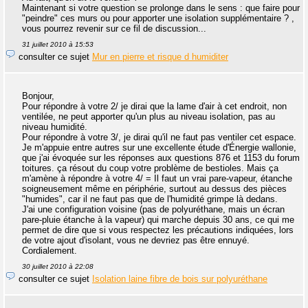
Maintenant si votre question se prolonge dans le sens : que faire pour
"peindre" ces murs ou pour apporter une isolation supplémentaire ? ,
vous pourrez revenir sur ce fil de discussion...
31 juillet 2010 à 15:53
consulter ce sujet
Mur en pierre et risque d humiditer
Bonjour,
Pour répondre à votre 2/ je dirai que la lame d'air à cet endroit, non
ventilée, ne peut apporter qu'un plus au niveau isolation, pas au
niveau humidité.
Pour répondre à votre 3/, je dirai qu'il ne faut pas ventiler cet espace.
Je m'appuie entre autres sur une excellente étude d'Énergie wallonie,
que j'ai évoquée sur les réponses aux questions 876 et 1153 du forum
toitures. ça résout du coup votre problème de bestioles. Mais ça
m'amène à répondre à votre 4/ = Il faut un vrai pare-vapeur, étanche
soigneusement même en périphérie, surtout au dessus des pièces
"humides", car il ne faut pas que de l'humidité grimpe là dedans.
J'ai une configuration voisine (pas de polyuréthane, mais un écran
pare-pluie étanche à la vapeur) qui marche depuis 30 ans, ce qui me
permet de dire que si vous respectez les précautions indiquées, lors
de votre ajout d'isolant, vous ne devriez pas être ennuyé.
Cordialement.
30 juillet 2010 à 22:08
consulter ce sujet
Isolation laine fibre de bois sur polyuréthane