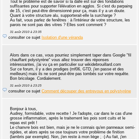
Tout le problème est de savoir si la dalle est sur des fondations
suffisantes pour supporter l'élévation en agglos. Si c'est du parpaing
de 15, c'est peut-être dimensionné pour ça, mais il y a un doute.
Quant à votre structure alu, supporterait-elle la surcharge ?
Au fait, vous parlez de fenêtres : à l'intérieur de votre structure, les
parois ne sont pas des vitres ? Elles sont comment ?
31 août 2010 à 23:35
consulter ce sujet
Isolation d'une véranda
Alors dans ce cas, vous pourriez simplement taper dans Google "fil
chauffant polystyrène" vous allez trouver des réponses
intéressantes, j'ai vu ça en particulier sur wikidebrouillard.com
Sur ce forum, il y a des prodiges (mf06, GTD, j'en passe et des
meilleurs) mais ils ne sont peut-être pas tombés sur votre requête.
Bon bricolage. Cordialement.
31 août 2010 à 23:25
consulter ce sujet
Comment découper des entrevous en polystyrène
Bonjour à tous,
Audrey, formidable, votre recette ! Je l'adopte, car dans le cas d'une
grosse inflammation, après le traitement les pois sont cuits et le
repas est prêt !
Le chanvre bois est bien, mais je ne le connais qu'en panneaux semi-
rigides, et alors après se ose toujours votre problème de finition
(lambris par exemple). Non, j'en reste à mon liège ; -) Au fait, j'en