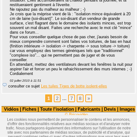
situation. Elles accumuleraient la chaleur pendant la journée, et la
restitueraient gentiment à l'éverite.
Ne rajoutez pas du malheur au malheur ; -)
Je crois que la méprise vient de là : "isolation mince équivalent à 20
cm de laine (soi-disant)". Le soi-disant d'un vendeur de grande
surface, c'est flagrant dans le domaine des isolants minces, est trop
souvent un mal disant. Faites une recherche avec le mot clé "mince"
dans ce forum...
Pour vous conseiller quelque chose de pas cher, j'aurais besoin de
mieux comprendre comment sont faites vos toitures, de bas en haut
(finition intérieure -> isolation -> charpente -> sous toiture -> toiture)
car vous employez des termes génériques tels que "traditionnel"
"complexe iso"... qui ne permettent pas de juger et de vous
conseiller.
En attendant, mettez des ventilateurs devant les fenêtres la nuit pour
aspirer l'air et forcer un peu le rafraichissement des murs internes ; -)
Cordialement
02 juillet 2010 à 11:51
consulter ce sujet
Les tuiles Tiges de botte isolent-elles
1
2
…
7
8
»
Vidéos
|
Fiches
|
Toute l'isolation
|
Fabricants
|
Devis
|
Images
© Bricovidéo
Les cookies nous permettent de personnaliser le contenu et les annonces,
d'offrir des fonctionnalités relatives aux médias sociaux et d'analyser notre
trafic. Nous partageons également des informations sur l'utilisation de notre
site avec nos partenaires de médias sociaux, de publicité et d'analyse, qui
peuvent combiner celles-ci avec d'autres informations que vous leur avez