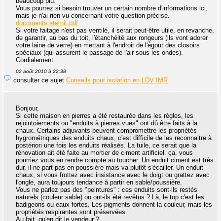
beaucoup plu.
Vous pourrez si besoin trouver un certain nombre d'informations ici,
mais je n'ai rien vu concernant votre question précise.
documents eternit.pdf
Si votre faitage n'est pas ventilé, il serait peut-être utile, en revanche,
de garantir, au bas du toit, l'étanchéité aux rongeurs (ils vont adorer
votre laine de verre) en mettant à l'endroit de l'égout des closoirs
spéciaux (qui assurent le passage de l'air sous les ondes).
Cordialement.
02 août 2010 à 22:38
consulter ce sujet
Conseils pour isolation en LDV IMR
Bonjour,
Si cette maison en pierres a été restaurée dans les règles, les
rejointoiements ou "enduits à pierres vues" ont dû être faits à la
chaux. Certains adjuvants peuvent compromettre les propriétés
hygrométriques des enduits chaux, c'est difficile de les reconnaitre à
postériori une fois les enduits réalisés. La tuile, ce serait que la
rénovation ait été faite au mortier de ciment artificiel. ça, vous
pourriez vous en rendre compte au toucher. Un enduit ciment est très
dur, il ne part pas en poussière mais va plutôt s'écailler. Un enduit
chaux, si vous frottez avec insistance avec le doigt ou grattez avec
l'ongle, aura toujours tendance à partir en sable/poussière.
Vous ne parlez pas des "peintures" : ces enduits sont-ils restés
naturels (couleur sable) ou ont-ils été revêtus ? Là, le top c'est les
badigeons ou eaux fortes. Les pigments donnent la couleur, mais les
propriétés respirantes sont préservées.
Au fait, qu'en dit le vendeur ?