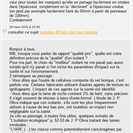
vaut pour toutes les marques) qu'elle se partage facilement en strates
dans l'épaisseur, simplement en la "déchirant" à l'épaisseur voulue
(on peut par exemple facilement faire du 50mm à partir de panneaux
de 100mm).
Cordialement.
28 mars 2011 à 10:34
consulter ce sujet
Isolation 40 mm d'un mur intérieur
Bonjour à tous,
MB, lorsque vous parlez de rapport "qualité prix", quelle est votre
définition précise de la "qualité" d'un isolant ?
Pour ma part, le choix du "meilleur" isolant ne me parait pas aussi
simple qu'il n'y parait si l'on inclut les paramètres d'impact sur la
santé et sur l'environnement.
2 remarques au passage :
- Vous dites que l'ouate de cellulose comporte du sel borique, c'est
parfois vrai. Certains fabricants utilisent d'autres agents de texture ou
ignifugeants. L'impact de ces agents sur la santé est identifié.
- Vous dites que la laine de roche contient 2% de liant, sans préciser.
Il s'agit souvent de résines à base d'urée-formol. L'étude de J. P.
Oliva indique que ces isolants, s'ils sont les plus fréquemment
utilisés à cause de leur bas prix, ont toutefois un impact non
négligeable sur la santé.
Je cite au passage, à toutes fins utiles, quelques extraits de
"L'isolation écologique" p. 52-53 de J. P Oliva traitant des laines
minérales :
"L'IARC (...) les classe comme potentiellement cancérogènes par