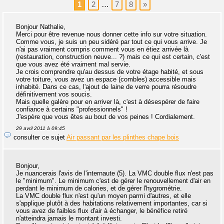
1
2
…
7
8
»
Bonjour Nathalie,
Merci pour être revenue nous donner cette info sur votre situation.
Comme vous, je suis un peu sidéré par tout ce qui vous arrive. Je
n'ai pas vraiment compris comment vous en étiez arrivée là
(restauration, construction neuve... ?) mais ce qui est certain, c'est
que vous avez été vraiment mal servie.
Je crois comprendre qu'au dessus de votre étage habité, et sous
votre toiture, vous avez un espace (combles) accessible mais
inhabité. Dans ce cas, l'ajout de laine de verre pourra résoudre
définitivement vos soucis.
Mais quelle galère pour en arriver là, c'est à désespérer de faire
confiance à certains "professionnels" !
J'espère que vous êtes au bout de vos peines ! Cordialement.
29 avril 2011 à 09:45
consulter ce sujet
Air passant par les plinthes chape bois
Bonjour,
Je nuancerais l'avis de l'internaute (5). La VMC double flux n'est pas
le "minimum". Le minimum c'est de gérer le renouvellement d'air en
perdant le minimum de calories, et de gérer l'hygrométrie.
La VMC double flux n'est qu'un moyen parmi d'autres, et elle
s'applique plutôt à des habitations relativement importantes, car si
vous avez de faibles flux d'air à échanger, le bénéfice retiré
n'atteindra jamais le montant investi.