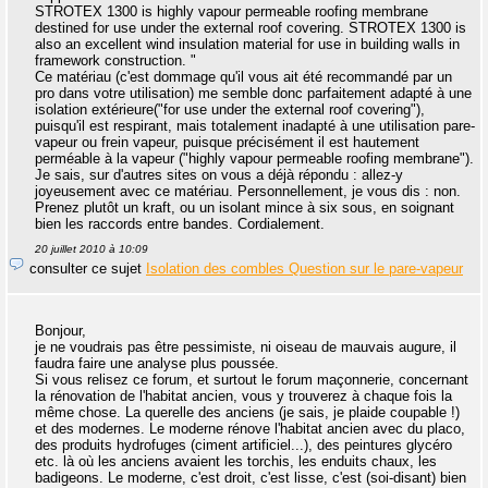
STROTEX 1300 is highly vapour permeable roofing membrane
destined for use under the external roof covering. STROTEX 1300 is
also an excellent wind insulation material for use in building walls in
framework construction. "
Ce matériau (c'est dommage qu'il vous ait été recommandé par un
pro dans votre utilisation) me semble donc parfaitement adapté à une
isolation extérieure("for use under the external roof covering"),
puisqu'il est respirant, mais totalement inadapté à une utilisation pare-
vapeur ou frein vapeur, puisque précisément il est hautement
perméable à la vapeur ("highly vapour permeable roofing membrane").
Je sais, sur d'autres sites on vous a déjà répondu : allez-y
joyeusement avec ce matériau. Personnellement, je vous dis : non.
Prenez plutôt un kraft, ou un isolant mince à six sous, en soignant
bien les raccords entre bandes. Cordialement.
20 juillet 2010 à 10:09
consulter ce sujet
Isolation des combles Question sur le pare-vapeur
Bonjour,
je ne voudrais pas être pessimiste, ni oiseau de mauvais augure, il
faudra faire une analyse plus poussée.
Si vous relisez ce forum, et surtout le forum maçonnerie, concernant
la rénovation de l'habitat ancien, vous y trouverez à chaque fois la
même chose. La querelle des anciens (je sais, je plaide coupable !)
et des modernes. Le moderne rénove l'habitat ancien avec du placo,
des produits hydrofuges (ciment artificiel...), des peintures glycéro
etc. là où les anciens avaient les torchis, les enduits chaux, les
badigeons. Le moderne, c'est droit, c'est lisse, c'est (soi-disant) bien