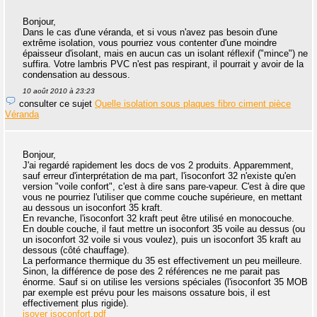
Bonjour,
Dans le cas d'une véranda, et si vous n'avez pas besoin d'une
extrême isolation, vous pourriez vous contenter d'une moindre
épaisseur d'isolant, mais en aucun cas un isolant réflexif ("mince") ne
suffira. Votre lambris PVC n'est pas respirant, il pourrait y avoir de la
condensation au dessous.
10 août 2010 à 23:23
consulter ce sujet
Quelle isolation sous plaques fibro ciment pièce
Véranda
Bonjour,
J'ai regardé rapidement les docs de vos 2 produits. Apparemment,
sauf erreur d'interprétation de ma part, l'isoconfort 32 n'existe qu'en
version "voile confort", c'est à dire sans pare-vapeur. C'est à dire que
vous ne pourriez l'utiliser que comme couche supérieure, en mettant
au dessous un isoconfort 35 kraft.
En revanche, l'isoconfort 32 kraft peut être utilisé en monocouche.
En double couche, il faut mettre un isoconfort 35 voile au dessus (ou
un isoconfort 32 voile si vous voulez), puis un isoconfort 35 kraft au
dessous (côté chauffage).
La performance thermique du 35 est effectivement un peu meilleure.
Sinon, la différence de pose des 2 références ne me parait pas
énorme. Sauf si on utilise les versions spéciales (l'isoconfort 35 MOB
par exemple est prévu pour les maisons ossature bois, il est
effectivement plus rigide).
isover isoconfort.pdf