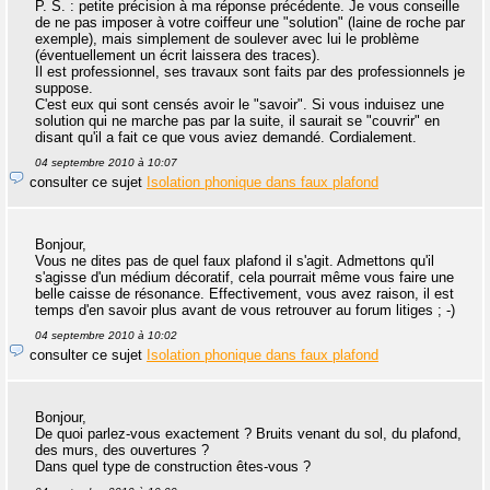
P. S. : petite précision à ma réponse précédente. Je vous conseille
de ne pas imposer à votre coiffeur une "solution" (laine de roche par
exemple), mais simplement de soulever avec lui le problème
(éventuellement un écrit laissera des traces).
Il est professionnel, ses travaux sont faits par des professionnels je
suppose.
C'est eux qui sont censés avoir le "savoir". Si vous induisez une
solution qui ne marche pas par la suite, il saurait se "couvrir" en
disant qu'il a fait ce que vous aviez demandé. Cordialement.
04 septembre 2010 à 10:07
consulter ce sujet
Isolation phonique dans faux plafond
Bonjour,
Vous ne dites pas de quel faux plafond il s'agit. Admettons qu'il
s'agisse d'un médium décoratif, cela pourrait même vous faire une
belle caisse de résonance. Effectivement, vous avez raison, il est
temps d'en savoir plus avant de vous retrouver au forum litiges ; -)
04 septembre 2010 à 10:02
consulter ce sujet
Isolation phonique dans faux plafond
Bonjour,
De quoi parlez-vous exactement ? Bruits venant du sol, du plafond,
des murs, des ouvertures ?
Dans quel type de construction êtes-vous ?