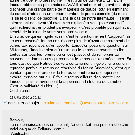
admettre que le "professionnel" n'est plus ce qu'il était. En fait, il
faudrait obtenir les prescriptions AVANT d'acheter, et ça éviterait déjà
d'acheter une grande partie de matériels de daube, tout en éliminant
du carnet d'adresses un certain nombre de professionnels (du moins
ils se le disent) de pacotille. Dans le cas de notre internaute, il serait
intéressant de savoir s'il avait bien expliqué à son "professionnel"
qu'il recherchait un produit pare-vapeur ? C'est probable puisqu'il avait
acheté de la laine de verre sans pare-vapeur...
Ensuite, ce qui est rigolo aussi, c'est le fonctionnement "zappeur", si
souvent observé. Ici, on ne s'étonne plus de n'avoir que rarement des
échos aux réponses qu'on apporte. Lorsqu'on pose une question sur
36 forums, j'imagine bien qu'on n'a pas le temps de revenir les lire
toutes sur tous les forums où on est passé, et de remercier au
passage les internautes qui prennent le temps de s'en préoccuper. En
tous cas, ce que Patrice trouvera certainement "rigolo", lui à qui on
reproche parfois le temps de réactivité du forum Bricovidéo, c'est que
pendant que nous prenons le temps de mettre ici une réponse
exacte, certains ont eu 10 fois le temps ailleurs d'en mettre une
fausse... puis ils reviennent la supprimer à la lecture de la notre.
C'est la solidarité du Net ; -)
Cordialement.
21 juillet 2010 à 22:31
consulter ce sujet
Isolation des combles Question sur le pare-vapeur
Bonjour,
Je ne connaissais pas cet isolant, j'ai donc fait une petite recherche.
Voici ce que dit Foliarex. com :
"Application :