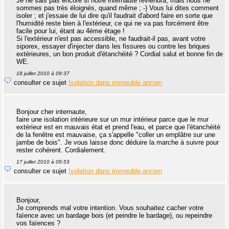
Je ne sais pas encore si notre internaute reviendra, mais nous ne
sommes pas très éloignés, quand même ; -) Vous lui dites comment
isoler ; et j'essaie de lui dire qu'il faudrait d'abord faire en sorte que
l'humidité reste bien à l'extérieur, ce qui ne va pas forcément être
facile pour lui, étant au 4ème étage !
Si l'extérieur n'est pas accessible, ne faudrait-il pas, avant votre
siporex, essayer d'injecter dans les fissures ou contre les briques
extérieures, un bon produit d'étanchéité ? Cordial salut et bonne fin de
WE.
18 juillet 2010 à 09:37
consulter ce sujet
Isolation dans immeuble ancien
Bonjour cher internaute,
faire une isolation intérieure sur un mur intérieur parce que le mur
extérieur est en mauvais état et prend l'eau, et parce que l'étanchéité
de la fenêtre est mauvaise, ça s'appelle "coller un emplâtre sur une
jambe de bois". Je vous laisse donc déduire la marche à suivre pour
rester cohérent. Cordialement.
17 juillet 2010 à 09:53
consulter ce sujet
Isolation dans immeuble ancien
Bonjour,
Je comprends mal votre intention. Vous souhaitez cacher votre
faïence avec un bardage bois (et peindre le bardage), ou repeindre
vos faïences ?