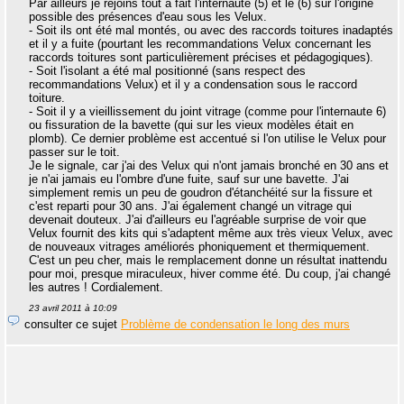
Par ailleurs je rejoins tout à fait l'internaute (5) et le (6) sur l'origine
possible des présences d'eau sous les Velux.
- Soit ils ont été mal montés, ou avec des raccords toitures inadaptés
et il y a fuite (pourtant les recommandations Velux concernant les
raccords toitures sont particulièrement précises et pédagogiques).
- Soit l'isolant a été mal positionné (sans respect des
recommandations Velux) et il y a condensation sous le raccord
toiture.
- Soit il y a vieillissement du joint vitrage (comme pour l'internaute 6)
ou fissuration de la bavette (qui sur les vieux modèles était en
plomb). Ce dernier problème est accentué si l'on utilise le Velux pour
passer sur le toit.
Je le signale, car j'ai des Velux qui n'ont jamais bronché en 30 ans et
je n'ai jamais eu l'ombre d'une fuite, sauf sur une bavette. J'ai
simplement remis un peu de goudron d'étanchéité sur la fissure et
c'est reparti pour 30 ans. J'ai également changé un vitrage qui
devenait douteux. J'ai d'ailleurs eu l'agréable surprise de voir que
Velux fournit des kits qui s'adaptent même aux très vieux Velux, avec
de nouveaux vitrages améliorés phoniquement et thermiquement.
C'est un peu cher, mais le remplacement donne un résultat inattendu
pour moi, presque miraculeux, hiver comme été. Du coup, j'ai changé
les autres ! Cordialement.
23 avril 2011 à 10:09
consulter ce sujet
Problème de condensation le long des murs