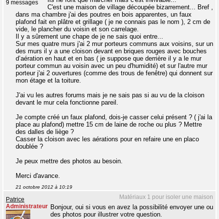
9 messages
C'est une maison de village découpée bizarrement... Bref ,
dans ma chambre j'ai des poutres en bois apparentes, un faux
plafond fait en plâtre et grillage ( je ne connais pas le nom ), 2 cm de
vide, le plancher du voisin et son carrelage.
Il y a sûrement une chape de je ne sais quoi entre...
Sur mes quatre murs j'ai 2 mur porteurs communs aux voisins, sur un
des murs il y a une cloison devant en briques rouges avec bouches
d’aération en haut et en bas ( je suppose que derrière il y a le mur
porteur commun au voisin avec un peu d'humidité) et sur l'autre mur
porteur j'ai 2 ouvertures (comme des trous de fenêtre) qui donnent sur
mon étage et la toiture.
J'ai vu les autres forums mais je ne sais pas si au vu de la cloison
devant le mur cela fonctionne pareil.
Je compte créé un faux plafond, dois-je casser celui présent ? ( j'ai la
place au plafond) mettre 15 cm de laine de roche ou plus ? Mettre
des dalles de liège ?
Casser la cloison avec les aérations pour en refaire une en placo
doublée ?
Je peux mettre des photos au besoin.
Merci d'avance.
21 octobre 2012 à 10:19
Matériaux 1 pour isoler une maison
Patrice
Administrateur
Bonjour, oui si vous en avez la possibilité envoyer une ou
des photos pour illustrer votre question.