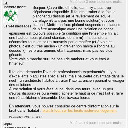
Matériaux 3 pour isoler une maison
GL
Membre inscrit
Bonjour. Ça va être difficile, car il n'y a pas trop
d'épaisseur disponible. Il faudrait traiter à la fois le
plancher du dessus (et le revêtement de sol, le
carrelage n'étant pas une bonne solution) et votre
plafond. Mettre un faux plafond suspendu en plaques
31 944 messages
de plâtre acoustique avec une isolation de bonne
épaisseur est toujours possible (à condition que l'ensemble fini ait
une hauteur sous plafond standard de 2,5 m) ; il subsistera
néanmoins tous les bruits transmis par la matière (et à voir les
photos, c'est du très ancien - un grenier non habité à l'origine au
dessus ?), les bruits aériens étant atténués, mais pas les plus
gênants.
Votre voisin marche sur une peau de tambour et vous êtes à
l'intérieur.
Il faudrait demander l'avis de professionnels expérimentés. Il y a
d'excellents plaquistes spécialisés, mais peut-être davantage dans le
neuf ; un architecte habitué à traiter l'habitat ancien pourrait envisager
des solutions.
Autre solution si vous êtes jeune, dans vos murs, avec un peu
d'euros disponibles ou à venir : acheter le haut si ce n'est fait et faire
une réhabilitation d'ensemble. Des travaux lourds.
En attendant, vous pouvez consulter ce centre d'information sur le
bruit dans l'habitat :
bruit.fr tout sur les bruits isoler-son-logement
24 octobre 2012 à 20:16
Matériaux 4 pour isoler une maison
jetj04