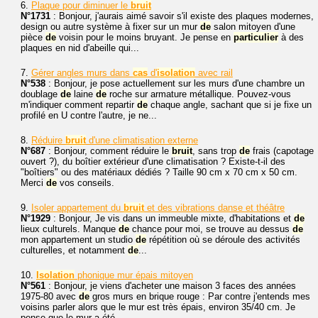
6.
Plaque pour diminuer le
bruit
N°1731
: Bonjour, j'aurais aimé savoir s'il existe des plaques modernes,
design ou autre système à fixer sur un mur
de
salon mitoyen d'une
pièce
de
voisin pour le moins bruyant. Je pense en
particulier
à des
plaques en nid d'abeille qui...
7.
Gérer angles murs dans
cas
d'
isolation
avec rail
N°538
: Bonjour, je pose actuellement sur les murs d'une chambre un
doublage
de
laine
de
roche sur armature métallique. Pouvez-vous
m'indiquer comment repartir
de
chaque angle, sachant que si je fixe un
profilé en U contre l'autre, je ne...
8.
Réduire
bruit
d'une climatisation externe
N°687
: Bonjour, comment réduire le
bruit
, sans trop
de
frais (capotage
ouvert ?), du boîtier extérieur d'une climatisation ? Existe-t-il des
"boîtiers" ou des matériaux dédiés ? Taille 90 cm x 70 cm x 50 cm.
Merci
de
vos conseils.
9.
Isoler appartement du
bruit
et des vibrations danse et théâtre
N°1929
: Bonjour, Je vis dans un immeuble mixte, d'habitations et
de
lieux culturels. Manque
de
chance pour moi, se trouve au dessus
de
mon appartement un studio
de
répétition où se déroule des activités
culturelles, et notamment
de
...
10.
Isolation
phonique mur épais mitoyen
N°561
: Bonjour, je viens d'acheter une maison 3 faces des années
1975-80 avec
de
gros murs en brique rouge : Par contre j'entends mes
voisins parler alors que le mur est très épais, environ 35/40 cm. Je
pense que le mur a été...