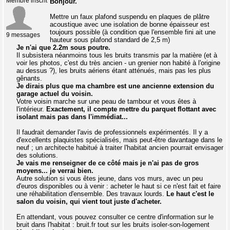
Membre inscrit
Bonjour.
Mettre un faux plafond suspendu en plaques de plâtre
acoustique avec une isolation de bonne épaisseur est
toujours possible (à condition que l'ensemble fini ait une
9 messages
hauteur sous plafond standard de 2,5 m)
Je n'ai que 2.2m sous poutre.
Il subsistera néanmoins tous les bruits transmis par la matière (et à
voir les photos, c'est du très ancien - un grenier non habité à l'origine
au dessus ?), les bruits aériens étant atténués, mais pas les plus
gênants.
Je dirais plus que ma chambre est une ancienne extension du
garage actuel du voisin.
Votre voisin marche sur une peau de tambour et vous êtes à
l'intérieur.
Exactement, il compte mettre du parquet flottant avec
isolant mais pas dans l'immédiat...
Il faudrait demander l'avis de professionnels expérimentés. Il y a
d'excellents plaquistes spécialisés, mais peut-être davantage dans le
neuf ; un architecte habitué à traiter l'habitat ancien pourrait envisager
des solutions.
Je vais me renseigner de ce côté mais je n'ai pas de gros
moyens... je verrai bien.
Autre solution si vous êtes jeune, dans vos murs, avec un peu
d'euros disponibles ou à venir : acheter le haut si ce n'est fait et faire
une réhabilitation d'ensemble. Des travaux lourds.
Le haut c'est le
salon du voisin, qui vient tout juste d'acheter.
En attendant, vous pouvez consulter ce centre d'information sur le
bruit dans l'habitat : bruit.fr tout sur les bruits isoler-son-logement