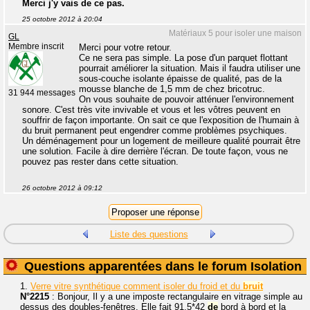
Merci j'y vais de ce pas.
25 octobre 2012 à 20:04
Matériaux 5 pour isoler une maison
GL
Membre inscrit
Merci pour votre retour.
Ce ne sera pas simple. La pose d'un parquet flottant
pourrait améliorer la situation. Mais il faudra utiliser une
sous-couche isolante épaisse de qualité, pas de la
mousse blanche de 1,5 mm de chez bricotruc.
31 944 messages
On vous souhaite de pouvoir atténuer l'environnement
sonore. C'est très vite invivable et vous et les vôtres peuvent en
souffrir de façon importante. On sait ce que l'exposition de l'humain à
du bruit permanent peut engendrer comme problèmes psychiques.
Un déménagement pour un logement de meilleure qualité pourrait être
une solution. Facile à dire derrière l'écran. De toute façon, vous ne
pouvez pas rester dans cette situation.
26 octobre 2012 à 09:12
Liste des questions
Questions apparentées dans le forum Isolation
1.
Verre vitre synthétique comment isoler du froid et du
bruit
N°2215
: Bonjour, Il y a une imposte rectangulaire en vitrage simple au
dessus des doubles-fenêtres. Elle fait 91,5*42
de
bord à bord et la