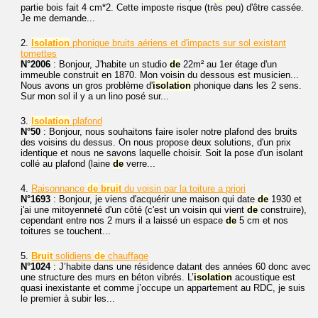
partie bois fait 4 cm*2. Cette imposte risque (très peu) d'être cassée.
Je me demande...
2.
Isolation
phonique bruits aériens et d'impacts sur sol existant
tomettes
N°2006
: Bonjour, J'habite un studio
de
22m² au 1er étage d'un
immeuble construit en 1870. Mon voisin du dessous est musicien...
Nous avons un gros problème d'
isolation
phonique dans les 2 sens.
Sur mon sol il y a un lino posé sur...
3.
Isolation
plafond
N°50
: Bonjour, nous souhaitons faire isoler notre plafond des bruits
des voisins du dessus. On nous propose deux solutions, d'un prix
identique et nous ne savons laquelle choisir. Soit la pose d'un isolant
collé au plafond (laine
de
verre...
4.
Raisonnance
de
bruit
du voisin par la toiture a priori
N°1693
: Bonjour, je viens d'acquérir une maison qui date
de
1930 et
j'ai une mitoyenneté d'un côté (c'est un voisin qui vient
de
construire),
cependant entre nos 2 murs il a laissé un espace
de
5 cm et nos
toitures se touchent...
5.
Bruit
solidiens
de
chauffage
N°1024
: J’habite dans une résidence datant des années 60 donc avec
une structure des murs en béton vibrés. L’
isolation
acoustique est
quasi inexistante et comme j’occupe un appartement au RDC, je suis
le premier à subir les...