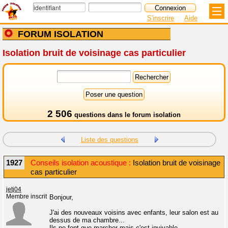
S'inscrire
Aide
FORUM ISOLATION
Isolation bruit de voisinage cas particulier
2 506
questions dans le
forum isolation
Liste des questions
1927
Conseils isolation acoustique :
Isolation bruit de voisinage
cas particulier
jetj04
Membre inscrit
Bonjour,
J'ai des nouveaux voisins avec enfants, leur salon est au
dessus de ma chambre...
Ils ne font que marcher mais c'est invivable...