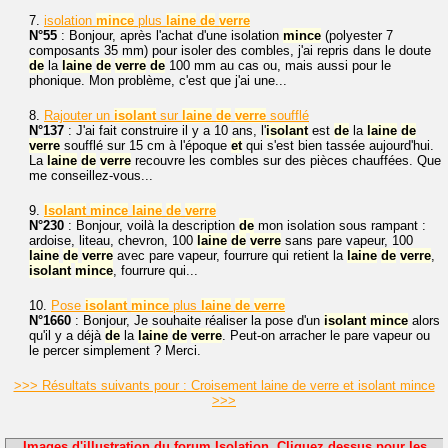
7.
isolation
mince
plus
laine
de
verre
N°55
: Bonjour, après l'achat d'une isolation
mince
(polyester 7
composants 35 mm) pour isoler des combles, j'ai repris dans le doute
de
la
laine
de
verre
de
100 mm au cas ou, mais aussi pour le
phonique. Mon problème, c'est que j'ai une...
8.
Rajouter un
isolant
sur
laine
de
verre
soufflé
N°137
: J'ai fait construire il y a 10 ans, l'
isolant
est
de
la
laine
de
verre
soufflé sur 15 cm à l'époque
et
qui s'est bien tassée aujourd'hui.
La
laine
de
verre
recouvre les combles sur des pièces chauffées. Que
me conseillez-vous...
9.
Isolant
mince
laine
de
verre
N°230
: Bonjour, voilà la description
de
mon isolation sous rampant :
ardoise, liteau, chevron, 100
laine
de
verre
sans pare vapeur, 100
laine
de
verre
avec pare vapeur, fourrure qui retient la
laine
de
verre
,
isolant
mince
, fourrure qui...
10.
Pose
isolant
mince
plus
laine
de
verre
N°1660
: Bonjour, Je souhaite réaliser la pose d'un
isolant
mince
alors
qu'il y a déjà
de
la
laine
de
verre
. Peut-on arracher le pare vapeur ou
le percer simplement ? Merci.
>>> Résultats suivants pour : Croisement laine de verre et isolant mince
>>>
Images d'illustration du forum Isolation. Cliquez dessus pour les