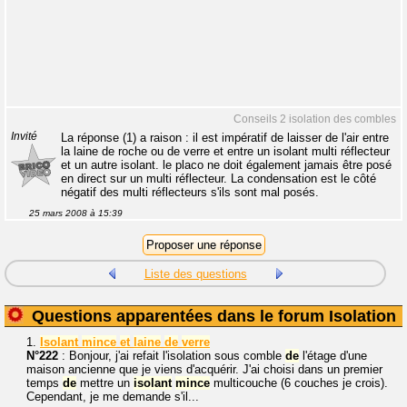
Conseils 2 isolation des combles
Invité
La réponse (1) a raison : il est impératif de laisser de l'air entre
la laine de roche ou de verre et entre un isolant multi réflecteur
et un autre isolant. le placo ne doit également jamais être posé
en direct sur un multi réflecteur. La condensation est le côté
négatif des multi réflecteurs s'ils sont mal posés.
25 mars 2008 à 15:39
Liste des questions
Questions apparentées dans le forum Isolation
1.
Isolant
mince
et
laine
de
verre
N°222
: Bonjour, j'ai refait l'isolation sous comble
de
l'étage d'une
maison ancienne que je viens d'acquérir. J'ai choisi dans un premier
temps
de
mettre un
isolant
mince
multicouche (6 couches je crois).
Cependant, je me demande s'il...