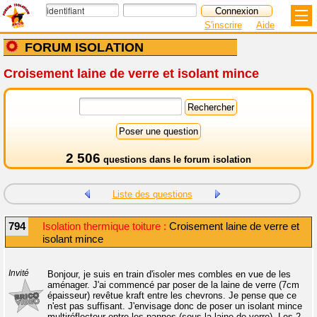
S'inscrire
Aide
FORUM ISOLATION
Croisement laine de verre et isolant mince
2 506
questions dans le
forum isolation
Liste des questions
794
Isolation thermique toiture :
Croisement laine de verre et
isolant mince
Invité
Bonjour, je suis en train d'isoler mes combles en vue de les
aménager. J'ai commencé par poser de la laine de verre (7cm
épaisseur) revêtue kraft entre les chevrons. Je pense que ce
n'est pas suffisant. J'envisage donc de poser un isolant mince
multiréflecteur entre les pannes (sous la laine de verre). Les 2