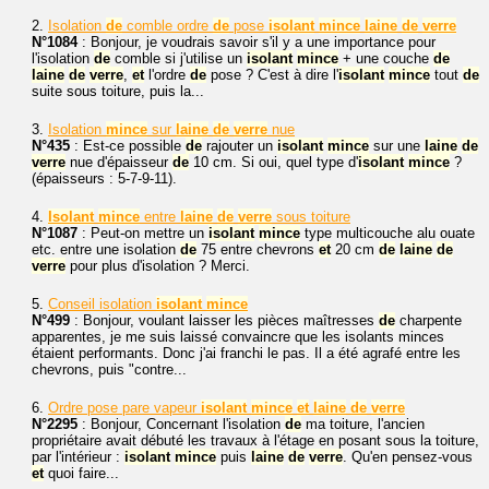
2.
Isolation
de
comble ordre
de
pose
isolant
mince
laine
de
verre
N°1084
: Bonjour, je voudrais savoir s'il y a une importance pour
l'isolation
de
comble si j'utilise un
isolant
mince
+ une couche
de
laine
de
verre
,
et
l'ordre
de
pose ? C'est à dire l'
isolant
mince
tout
de
suite sous toiture, puis la...
3.
Isolation
mince
sur
laine
de
verre
nue
N°435
: Est-ce possible
de
rajouter un
isolant
mince
sur une
laine
de
verre
nue d'épaisseur
de
10 cm. Si oui, quel type d'
isolant
mince
?
(épaisseurs : 5-7-9-11).
4.
Isolant
mince
entre
laine
de
verre
sous toiture
N°1087
: Peut-on mettre un
isolant
mince
type multicouche alu ouate
etc. entre une isolation
de
75 entre chevrons
et
20 cm
de
laine
de
verre
pour plus d'isolation ? Merci.
5.
Conseil isolation
isolant
mince
N°499
: Bonjour, voulant laisser les pièces maîtresses
de
charpente
apparentes, je me suis laissé convaincre que les isolants minces
étaient performants. Donc j'ai franchi le pas. Il a été agrafé entre les
chevrons, puis "contre...
6.
Ordre pose pare vapeur
isolant
mince
et
laine
de
verre
N°2295
: Bonjour, Concernant l'isolation
de
ma toiture, l'ancien
propriétaire avait débuté les travaux à l'étage en posant sous la toiture,
par l'intérieur :
isolant
mince
puis
laine
de
verre
. Qu'en pensez-vous
et
quoi faire...