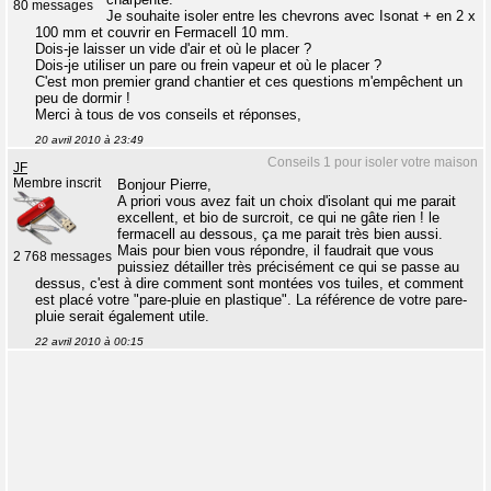
80 messages
Je souhaite isoler entre les chevrons avec Isonat + en 2 x
100 mm et couvrir en Fermacell 10 mm.
Dois-je laisser un vide d'air et où le placer ?
Dois-je utiliser un pare ou frein vapeur et où le placer ?
C'est mon premier grand chantier et ces questions m'empêchent un
peu de dormir !
Merci à tous de vos conseils et réponses,
20 avril 2010 à 23:49
Conseils 1 pour isoler votre maison
JF
Membre inscrit
Bonjour Pierre,
A priori vous avez fait un choix d'isolant qui me parait
excellent, et bio de surcroit, ce qui ne gâte rien ! le
fermacell au dessous, ça me parait très bien aussi.
Mais pour bien vous répondre, il faudrait que vous
2 768 messages
puissiez détailler très précisément ce qui se passe au
dessus, c'est à dire comment sont montées vos tuiles, et comment
est placé votre "pare-pluie en plastique". La référence de votre pare-
pluie serait également utile.
22 avril 2010 à 00:15