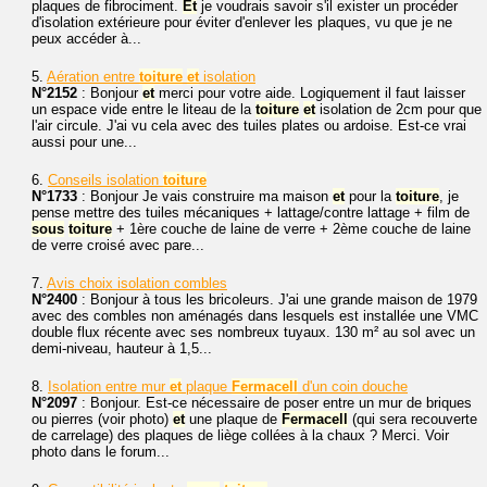
plaques de fibrociment.
Et
je voudrais savoir s'il exister un procéder
d'isolation extérieure pour éviter d'enlever les plaques, vu que je ne
peux accéder à...
5.
Aération entre
toiture
et
isolation
N°2152
: Bonjour
et
merci pour votre aide. Logiquement il faut laisser
un espace vide entre le liteau de la
toiture
et
isolation de 2cm pour que
l'air circule. J'ai vu cela avec des tuiles plates ou ardoise. Est-ce vrai
aussi pour une...
6.
Conseils isolation
toiture
N°1733
: Bonjour Je vais construire ma maison
et
pour la
toiture
, je
pense mettre des tuiles mécaniques + lattage/contre lattage + film de
sous
toiture
+ 1ère couche de laine de verre + 2ème couche de laine
de verre croisé avec pare...
7.
Avis choix isolation combles
N°2400
: Bonjour à tous les bricoleurs. J'ai une grande maison de 1979
avec des combles non aménagés dans lesquels est installée une VMC
double flux récente avec ses nombreux tuyaux. 130 m² au sol avec un
demi-niveau, hauteur à 1,5...
8.
Isolation entre mur
et
plaque
Fermacell
d'un coin douche
N°2097
: Bonjour. Est-ce nécessaire de poser entre un mur de briques
ou pierres (voir photo)
et
une plaque de
Fermacell
(qui sera recouverte
de carrelage) des plaques de liège collées à la chaux ? Merci. Voir
photo dans le forum...