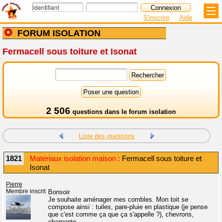
S'inscrire
Aide
FORUM ISOLATION
Fermacell sous toiture et Isonat
2 506
questions dans le
forum isolation
Liste des questions
1821
Matériaux isolation maison :
Fermacell sous toiture et
Isonat
Pierre
Membre inscrit
Bonsoir
Je souhaite aménager mes combles. Mon toit se
compose ainsi : tuiles, pare-pluie en plastique (je pense
que c'est comme ça que ça s'appelle ?), chevrons,
charpente.