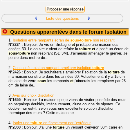
Liste des questions
Questions apparentées dans le forum Isolation
1.
Isolation entre rampants écran de
sous
-
toiture
non respirant
N°2224
: Bonjour, Je vis en Bretagne
et
je retape une maison des
années 30. Le couvreur vient de refaire la
toiture
et
a posé un écran de
sous
-
toiture
non respirant (SD 3M). J'aimerais aménager le grenier. Je
pense donc mettre de...
2.
Continuité isolation rampant améliorer isolation
toiture
N°2426
: Bonjour. Je souhaiterais améliorer l'isolation de la
toiture
de
ma maison construite dans les années 80. Actuellement, il y a 15 cm
de laine de verre
sous
les rampants
et
j'aimerais les remplacer par 26
cm de laine de...
3.
Avis sur choix d'isolation
N°1655
: Bonjour, La maison que je viens de visiter possède des murs
en parpaings doublés, intérieurement, d'une couche de siporex. Ce
double mur est-il, selon vous une excellente solution d'isolation
thermique des murs ? Cette maison se...
4.
Isoler une
toiture
en fibrociment par l'extérieur
N°2030
: Bonjour. J'ai une
toiture
un versant d'environ 50m carré en