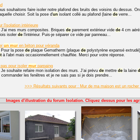
nd
ous souhaitons faire isoler notre plafond des bruits des voisins du dessus. O
uelle choisir. Soit la pose d'
un
isolant collé au plafond (laine
de
verre...
 l'isolation intérieure
, J'ai mes murs composites. Briques
de
parement extérieur vide
de
4 cm aéré 
ois isoler
de
l'intérieur. Puis-je séparer ce vide par panneau...
er
un
mur
en béton pour véranda
, Pour la pose
de
plaque Gematherm (plaque
de
polystyrène expansé extrudé) 
t
à l'abri mais occasionnellement chauffée. Merci pour votre réponse.
 pas pour isoler
mur
parpaing
 Je souhaite refaire mon isolation des murs. J’ai prévu
de
mettre
de
la laine
 commander les fenêtres et je ne sais pas si je dois prendre...
>>> Résultats suivants pour : Mur de ma maison est un rocher
Images d'illustration du forum Isolation. Cliquez dessus pour les agr