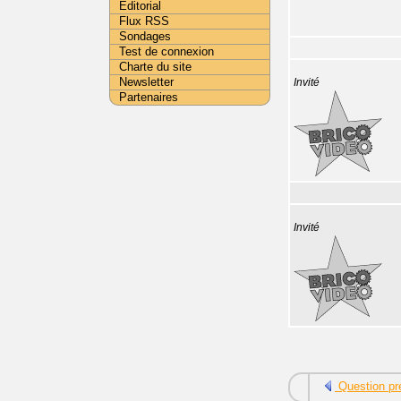
Editorial
Flux RSS
Sondages
Test de connexion
Charte du site
Newsletter
Invité
Partenaires
Invité
Question pr