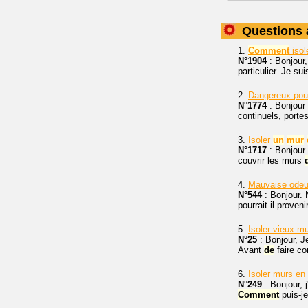
Questions 
1.
Comment
isol
N°1904
: Bonjour,
particulier. Je su
2.
Dangereux po
N°1774
: Bonjour 
continuels, portes
3.
Isoler
un
mur
N°1717
: Bonjour
couvrir les murs
4.
Mauvaise ode
N°544
: Bonjour.
pourrait-il proveni
5.
Isoler vieux mu
N°25
: Bonjour, 
Avant
de
faire co
6.
Isoler murs en
N°249
: Bonjour, j
Comment
puis-je