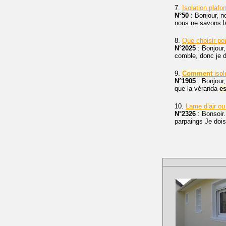
7.
Isolation plafo
N°50
: Bonjour, n
nous ne savons laq
8.
Que choisir pour
N°2025
: Bonjour
comble, donc je d
9.
Comment
isol
N°1905
: Bonjour
que la véranda
es
10.
Lame d’air ou
N°2326
: Bonsoir.
parpaings Je dois