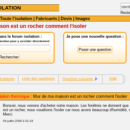
OLATION
Reste
Toute l'isolation
|
Fabricants
|
Devis
|
Images
son est un rocher comment l'isoler
ns le forum isolation :
Je pose une nouvelle question :
question pour y accéder directement
Liste des questions
Aide
écédente
Question suivante
lation thermique :
Mur de ma maison est un rocher comment l'isoler
Bonsoir, nous venons d'acheter notre maison. Les fenêtres ne donnent que s
est un rocher, nous voudrions l'isoler car nous avons beaucoup d'humidité, 
Merci.
04 juillet 2008 à 01:24