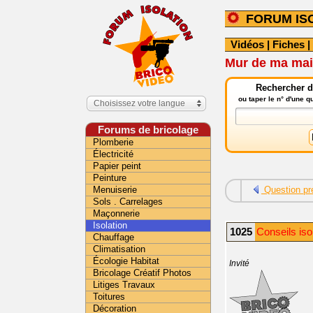
FORUM IS
Vidéos
|
Fiches
|
Mur de ma mai
Rechercher da
ou taper le n° d'une 
Choisissez votre langue
Forums de bricolage
Plomberie
Électricité
Papier peint
Peinture
Menuiserie
Question pr
Sols . Carrelages
Maçonnerie
Isolation
1025
Conseils iso
Chauffage
Climatisation
Écologie Habitat
Invité
Bricolage Créatif Photos
Litiges Travaux
Toitures
Décoration