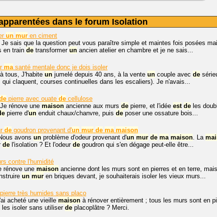
apparentées dans le forum Isolation
er
un
mur
en ciment
 Je sais que la question peut vous paraître simple et maintes fois posées mai
is en train
de
transformer
un
ancien atelier en chambre et je ne sais...
ur
ma
santé mentale donc je dois isoler
à tous, J'habite
un
jumelé depuis 40 ans, à la vente
un
couple avec
de
série
 qui claquent, courses continuelles dans les escaliers). Je n'avais...
de
pierre avec ouate
de
cellulose
 Je rénove une
maison
ancienne aux murs
de
pierre, et l'idée
est
de
les doub
de
pierre d'
un
enduit chaux/chanvre, puis
de
poser une ossature bois...
ur
de
goudron provenant d'
un
mur
de
ma
maison
 Nous avons
un
problème d'odeur provenant d'
un
mur
de
ma
maison
. La
mai
r
de
l'isolation ? Et l'odeur
de
goudron qui s'en dégage peut-elle être...
rs contre l'humidité
Je rénove une
maison
ancienne dont les murs sont en pierres et en terre, mai
nstruire
un
mur
en briques devant, je souhaiterais isoler les vieux murs...
 pierre très humides sans placo
'ai acheté une vieille
maison
à rénover entièrement ; tous les murs sont en pi
 les isoler sans utiliser
de
placoplâtre ? Merci.