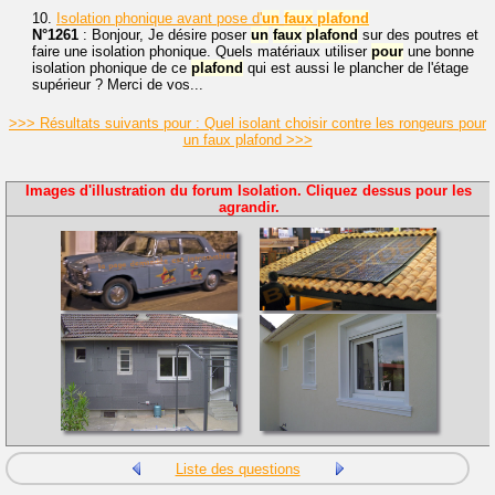
10.
Isolation phonique avant pose d'
un
faux
plafond
N°1261
: Bonjour, Je désire poser
un
faux
plafond
sur des poutres et
faire une isolation phonique. Quels matériaux utiliser
pour
une bonne
isolation phonique de ce
plafond
qui est aussi le plancher de l'étage
supérieur ? Merci de vos...
>>> Résultats suivants pour : Quel isolant choisir contre les rongeurs pour
un faux plafond >>>
Images d'illustration du forum Isolation. Cliquez dessus pour les
agrandir.
Liste des questions