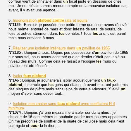
coiffeur vient de s'installer dans
un
local juste en dessous de chez
moi. Je ne m'étais jamais rendue compte de la mauvaise isolation car,
avant, il y avait une agence...
6.
Insonorisation
plafond
contre
rats et souris
N°1129
: Bonjour, je possède une petite ferme que nous avons rénové
nous même, entouré de maïs et donc infesté de rats, de souris, de
loirs et autres sûrement dans
les
combles ! Tous
les
ans, c'est pareil
mais nous arrivions à nous...
7.
Réaliser une isolation intérieure dans
un
pavillon de 1965
N°2185
: Bonjour à tous. Depuis peu possesseur d'
un
pavillon de 1965
sur sous sol, nous avons constaté que ce dernier n'était pas isolé au
niveau des murs. Comme cela se faisait à l'époque
les
murs du
pavillon ont été réalisés...
8.
Isoler
faux
-
plafond
N°146
: Bonjour, je souhaiterais isoler acoustiquement
un
faux
-
plafond
, il semble que
les
gens qui étaient là avant moi, ont juste mis
des plaques de plâtre mais sans laine de verre au-dessus. Y a-t-il
un
moyen d'isoler sans devoir tout...
9.
Isolation mezzanine sans
faux
plafond
avec coefficient R 4
minimum
N°1074
: Bonjour, j'ai une mezzanine à isoler sur du lambris ; je
dispose de 16 centimètres et souhaite garder mes poutres apparentes.
On me préconise de souffler de la ouate de cellulose mais cela n'est
pas rigide et
pour
la finition,...