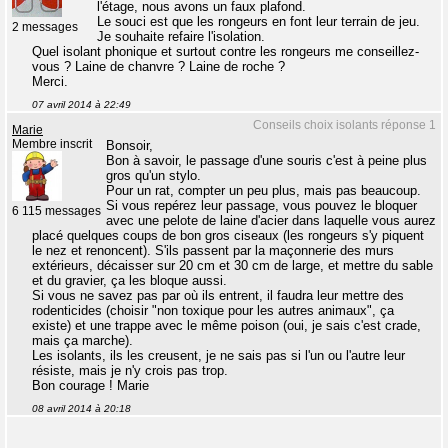
l'étage, nous avons un faux plafond.
Le souci est que les rongeurs en font leur terrain de jeu.
2 messages
Je souhaite refaire l'isolation.
Quel isolant phonique et surtout contre les rongeurs me conseillez-
vous ? Laine de chanvre ? Laine de roche ?
Merci.
07 avril 2014 à 22:49
Conseils choix isolants réponse 1
Marie
Membre inscrit
Bonsoir,
Bon à savoir, le passage d'une souris c'est à peine plus
gros qu'un stylo.
Pour un rat, compter un peu plus, mais pas beaucoup.
Si vous repérez leur passage, vous pouvez le bloquer
6 115 messages
avec une pelote de laine d'acier dans laquelle vous aurez
placé quelques coups de bon gros ciseaux (les rongeurs s'y piquent
le nez et renoncent). S'ils passent par la maçonnerie des murs
extérieurs, décaisser sur 20 cm et 30 cm de large, et mettre du sable
et du gravier, ça les bloque aussi.
Si vous ne savez pas par où ils entrent, il faudra leur mettre des
rodenticides (choisir "non toxique pour les autres animaux", ça
existe) et une trappe avec le même poison (oui, je sais c'est crade,
mais ça marche).
Les isolants, ils les creusent, je ne sais pas si l'un ou l'autre leur
résiste, mais je n'y crois pas trop.
Bon courage ! Marie
08 avril 2014 à 20:18