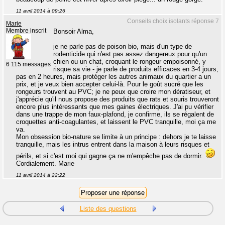
11 avril 2014 à 09:26
Conseils choix isolants réponse 7
Marie
Membre inscrit
Bonsoir Alma,
je ne parle pas de poison bio, mais d'un type de
rodenticide qui n'est pas assez dangereux pour qu'un
chien ou un chat, croquant le rongeur empoisonné, y
6 115 messages
risque sa vie - je parle de produits efficaces en 3-4 jours,
pas en 2 heures, mais protéger les autres animaux du quartier a un
prix, et je veux bien accepter celui-là. Pour le goût sucré que les
rongeurs trouvent au PVC; je ne peux que croire mon dératiseur, et
j'apprécie qu'il nous propose des produits que rats et souris trouveront
encore plus intéressants que mes gaines électriques. J'ai pu vérifier
dans une trappe de mon faux-plafond, je confirme, ils se régalent de
croquettes anti-coagulantes, et laissent le PVC tranquille, moi ça me
va.
Mon obsession bio-nature se limite à un principe : dehors je te laisse
tranquille, mais les intrus entrent dans la maison à leurs risques et
périls, et si c'est moi qui gagne ça ne m'empêche pas de dormir.
Cordialement. Marie
11 avril 2014 à 22:22
Liste des questions