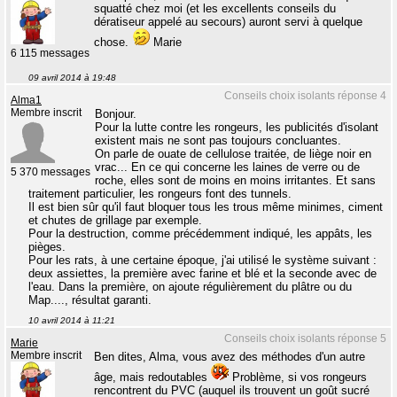
squatté chez moi (et les excellents conseils du
dératiseur appelé au secours) auront servi à quelque
chose.
Marie
6 115 messages
09 avril 2014 à 19:48
Conseils choix isolants réponse 4
Alma1
Membre inscrit
Bonjour.
Pour la lutte contre les rongeurs, les publicités d'isolant
existent mais ne sont pas toujours concluantes.
On parle de ouate de cellulose traitée, de liège noir en
vrac... En ce qui concerne les laines de verre ou de
5 370 messages
roche, elles sont de moins en moins irritantes. Et sans
traitement particulier, les rongeurs font des tunnels.
Il est bien sûr qu'il faut bloquer tous les trous même minimes, ciment
et chutes de grillage par exemple.
Pour la destruction, comme précédemment indiqué, les appâts, les
pièges.
Pour les rats, à une certaine époque, j'ai utilisé le système suivant :
deux assiettes, la première avec farine et blé et la seconde avec de
l'eau. Dans la première, on ajoute régulièrement du plâtre ou du
Map...., résultat garanti.
10 avril 2014 à 11:21
Conseils choix isolants réponse 5
Marie
Membre inscrit
Ben dites, Alma, vous avez des méthodes d'un autre
âge, mais redoutables
Problème, si vos rongeurs
rencontrent du PVC (auquel ils trouvent un goût sucré