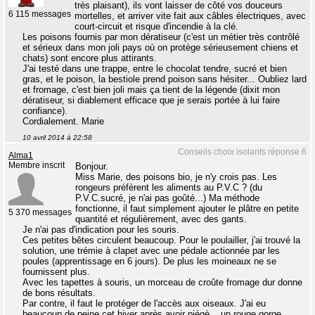
très plaisant), ils vont laisser de côté vos douceurs
6 115 messages
mortelles, et arriver vite fait aux câbles électriques, avec
court-circuit et risque d'incendie à la clé.
Les poisons fournis par mon dératiseur (c'est un métier très contrôlé
et sérieux dans mon joli pays où on protège sérieusement chiens et
chats) sont encore plus attirants.
J'ai testé dans une trappe, entre le chocolat tendre, sucré et bien
gras, et le poison, la bestiole prend poison sans hésiter... Oubliez lard
et fromage, c'est bien joli mais ça tient de la légende (dixit mon
dératiseur, si diablement efficace que je serais portée à lui faire
confiance).
Cordialement. Marie
10 avril 2014 à 22:58
Conseils choix isolants réponse 6
Alma1
Membre inscrit
Bonjour.
Miss Marie, des poisons bio, je n'y crois pas. Les
rongeurs préfèrent les aliments au P.V.C ? (du
P.V.C.sucré, je n'ai pas goûté...) Ma méthode
fonctionne, il faut simplement ajouter le plâtre en petite
5 370 messages
quantité et régulièrement, avec des gants.
Je n'ai pas d'indication pour les souris.
Ces petites bêtes circulent beaucoup. Pour le poulailler, j'ai trouvé la
solution, une trémie à clapet avec une pédale actionnée par les
poules (apprentissage en 6 jours). De plus les moineaux ne se
fournissent plus.
Avec les tapettes à souris, un morceau de croûte fromage dur donne
de bons résultats.
Par contre, il faut le protéger de l'accès aux oiseaux. J'ai eu
beaucoup de peine cet hiver après avoir piégè... un rouge gorge.