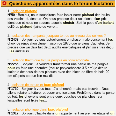
Questions apparentées dans le forum Isolation
1.
Isolation
plafond
N°50
: Bonjour, nous souhaitons faire isoler notre
plafond
des bruits
des voisins du dessus. On nous propose deux solutions, d'
un
prix
identique et nous ne savons laquelle
choisir
. Soit la pose d'
un
isolant
collé au
plafond
(laine de verre...
2.
Isolation des rampants jusqu'au toit ou au niveau des solives ?
N°2439
: Bonjour. Je suis actuellement en phase finale concernant
les
choix de rénovation d'une maison de 1975 que je viens d'acheter. Je
précise que j'ai déjà fait deux audits énergétiques et j'en suis très déçu
:
les
auditeurs...
3.
Isolation thermique toiture pergola en polycarbonate
N°2255
: Bonjour. Je voudrais transformer une partie de ma pergola
pour
en faire une chambre (toiture polycarbonate 3.5 cm) je désire
isoler le dessous de ses plaques avec des blocs de fibre de bois 20
cm (d'après ce que l'on m'a dit...
4.
Isolation de toiture et
faux
plafond
N°1730
: Bonjour à vous tous. J'ai cherché, mais pas trouvé... Nous
allons refaire la toiture, et poser une isolation. Problème : dans la pente
du toit,
les
chevrons sont entre deux couches de planches, sur
lesquelles sont fixés
les
...
5.
Isolation phonique dans
faux
plafond
N°1917
: Bonjour, J'habite dans
un
appartement au premier étage et
un