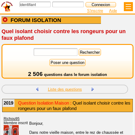
S'inscrire
Aide
FORUM ISOLATION
Quel isolant choisir contre les rongeurs pour un
faux plafond
2 506
questions dans le
forum isolation
Liste des questions
2019
Question Isolation Maison :
Quel isolant choisir contre les
rongeurs pour un faux plafond
Richou95
Membre inscrit
Bonjour,
Dans notre vieille maison, entre le rez de chaussée et